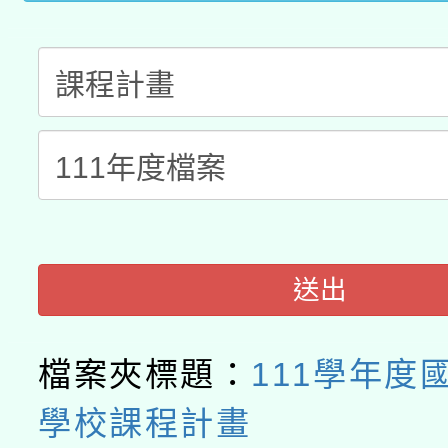
函轉國立臺灣師範大學
新北市政府教育局辦理「
族教育國際趨勢與發展
業成長研習」實施計畫
轉知有關國立成功大學
族語言臺北學習中心11
師專業成長研習實施計
教育部國民及學前教育署「
文教學共融平台-教案
「族語學習班」招生簡章
方素養工作坊新北場」
年度COVID-19疫苗
件」活動簡章
接種對象擴大為「滿6
送出
接種之民眾」措施，延長
月28日止
檔案夾標題：
111學年度
學校課程計畫