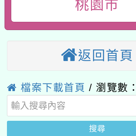
桃園市
轉知有關國立成功大學
族語言臺北學習中心11
師專業成長研習實施計
教育部國民及學前教育署「
文教學共融平台-教案
「族語學習班」招生簡章
方素養工作坊新北場」
轉知經濟部水利署委託
年度COVID-19疫苗
件」活動簡章
115年8月22日(星期六)
返回首頁
業技術研究院辦理「11
接種對象擴大為「滿6
2026年桃園地景藝術
桃園市孔廟祈福系列活
用水績優單位及節水達
接種之民眾」措施，延長
「2026桃園藝術巡演
開 智慧啟航」
檔案下載首頁
/ 瀏覽數：
動」
月28日止
轉知教育部國民及學前
關事宜
函轉國家教育研究院中心
國立臺灣師範大學辦理「1
轉知教育部國民及學前
搜尋
原住民族教育政策研討
年度健康促進學校輔導