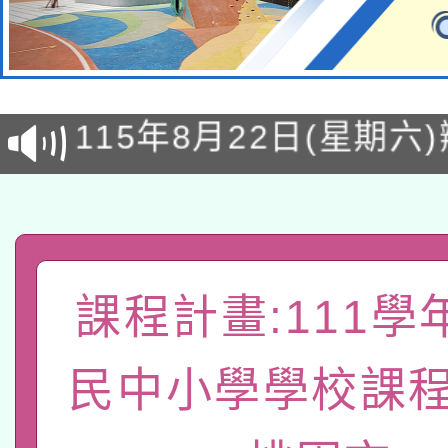
轉知經濟部水利署委託
115年8月22日(星期六)
業技術研究院辦理「11
2026年桃園地景藝術
桃園市孔廟祈福系列活
用水績優單位及節水達
「2026桃園藝術巡演
開 智慧啟航」
動」
轉知教育部國民及學前
關事宜
課程計畫:111學
函轉國家教育研究院中心
國立臺灣師範大學辦理「1
轉知教育部國民及學前
原住民族教育政策研討
民中小學學校課程
年度健康促進學校輔導
函轉國立臺灣師範大學
新北市政府教育局辦理「
族教育國際趨勢與發展
業成長研習」實施計畫