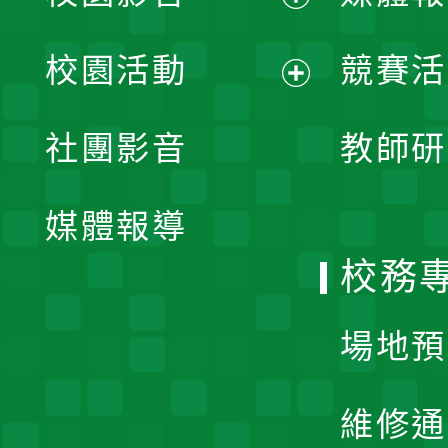
展
校園活動
競賽活
開
展
社團影音
教師研
選
開
單
媒體報導
選
校務
單
場地預
維修通