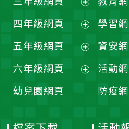
三年級網頁
教育網
選
開
展
單
四年級網頁
學習網
選
開
展
單
五年級網頁
資安網
選
開
展
單
六年級網頁
活動網
選
開
展
單
幼兒園網頁
防疫網
選
開
單
選
檔案下載
活動