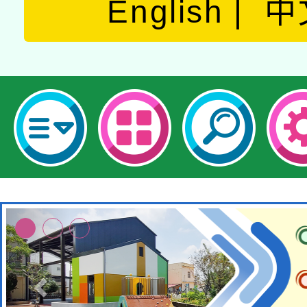
English
中