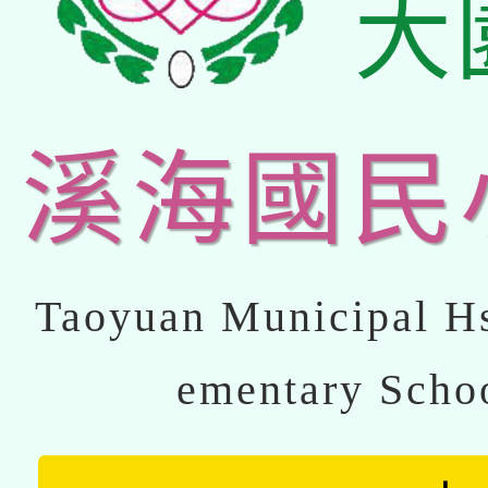
大
溪海國民
Taoyuan Municipal Hs
ementary Scho