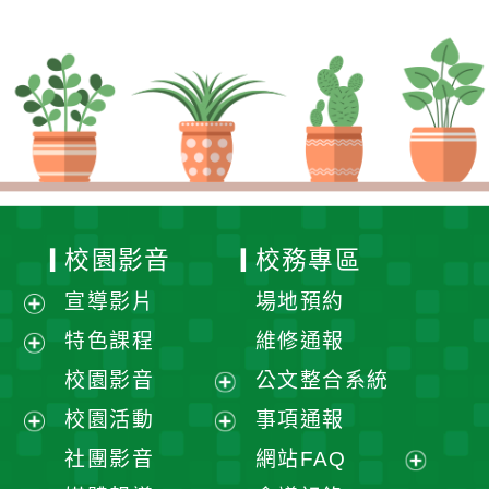
校園影音
校務專區
宣導影片
場地預約
展
特色課程
維修通報
開
展
校園影音
公文整合系統
選
開
展
校園活動
事項通報
單
選
開
展
展
社團影音
網站FAQ
單
選
開
開
展