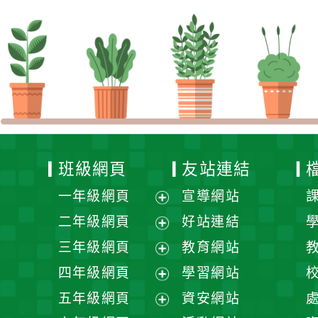
班級網頁
友站連結
一年級網頁
宣導網站
展
二年級網頁
好站連結
開
展
三年級網頁
教育網站
選
開
展
四年級網頁
學習網站
單
選
開
展
五年級網頁
資安網站
單
選
開
展