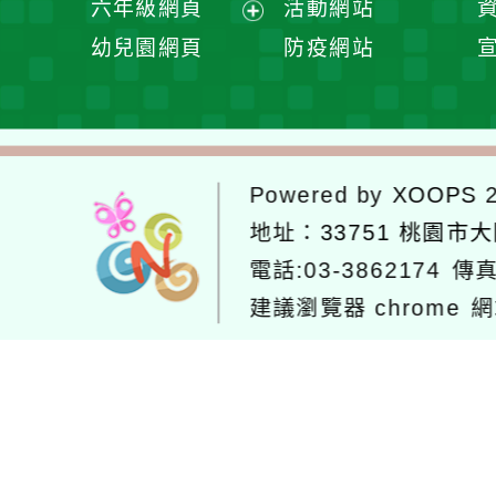
六年級網頁
活動網站
單
選
開
展
幼兒園網頁
防疫網站
單
選
開
單
選
單
Powered by
XOOPS
2
地址：
33751 桃園市
電話:03-3862174
傳真
建議瀏覽器 chrome
網
網站設計：
Neil網站設計
工坊