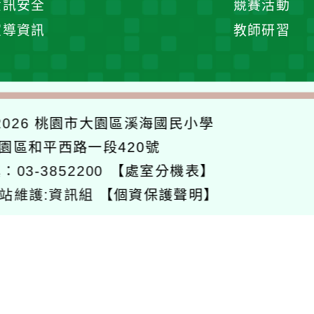
資訊安全
競賽活動
開
宣導資訊
教師研習
選
單
026
桃園市大園區溪海國民小學
大園區和平西路一段420號
：03-3852200
【處室分機表】
站維護:資訊組
【個資保護聲明】