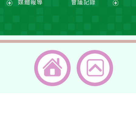
媒體報導
會議記錄
單
選
選
開
展
展
單
單
選
開
開
單
選
選
單
單
返回首頁
返回頂端