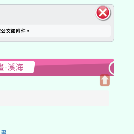
關閉區
備查公文如附件。
塊
畫-溪海
開
啟
上
方
區
塊
計畫