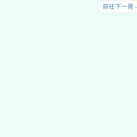
前往下一頁
tyc2023
gle、Firefox、Vivaldi、Opera
支援行
 2.5.11
網站語系：zh-TW
eil網站設計工坊
徐嘉裕 Neil hsu