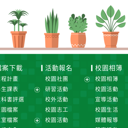
檔案下載
活動報名
校園相簿
課程計畫
校園社團
校園相簿
展
學生課表
研習活動
校園活動
開
展
教科書評選
校外活動
宣導活動
選
開
校園檔案
校園志工
校園生活
單
選
處室檔案
校園活動
媒體報導
單
展