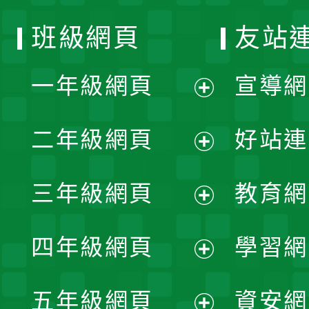
班級網頁
友站
一年級網頁
宣導網
展
二年級網頁
好站連
開
展
三年級網頁
教育網
選
開
展
單
四年級網頁
學習網
選
開
展
單
五年級網頁
資安網
選