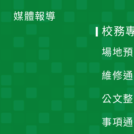
開
單
媒體報導
選
校務
單
場地預
維修通
公文整
事項通