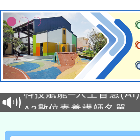
本館辦理115年度閱讀
科技賦能─人工智慧(AI
暨閱讀推動專業研習
A3數位素養講師名單
礎課程
「數位內容與教學軟體線
有關大陸委員會函釋公
pilot」