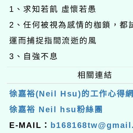
1、求知若飢 虛懷若愚
2、任何被視為感情的枷鎖，都
運而捕捉指間流逝的風
3、自強不息
相關連結
徐嘉裕(Neil Hsu)的工作心得
徐嘉裕 Neil hsu粉絲團
E-MAIL：
b168168tw@gmail