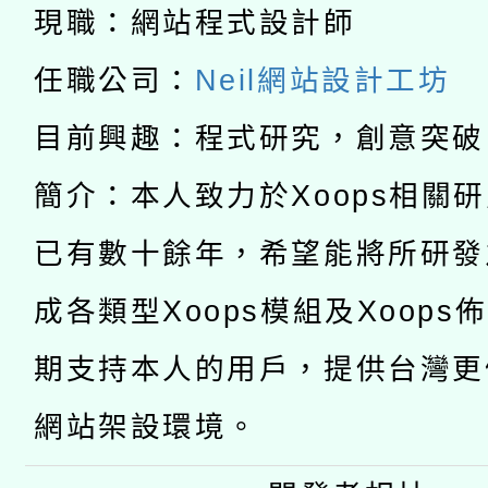
現職：網站程式設計師
有關大陸委員會函釋公
pilot」
任職公司：
Neil網站設計工坊
轉知經濟部水利署委託
薪期間赴陸應申請許可
目前興趣：程式研究，創意突破
115年8月22日(星期六)
業技術研究院辦理「11
簡介：本人致力於Xoops相關
2026年桃園地景藝術
桃園市孔廟祈福系列活
用水績優單位及節水達
已有數十餘年，希望能將所研發
「2026桃園藝術巡演
開 智慧啟航」
動」
轉知教育部國民及學前
成各類型Xoops模組及Xoops
關事宜
期支持本人的用戶，提供台灣更
國立臺灣師範大學辦理「1
網站架設環境。
年度健康促進學校輔導