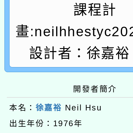
課程計
轉知經濟部水利署委託
薪期間赴陸應申請許可
115年8月22日(星期六)
業技術研究院辦理「11
畫:neilhhestyc2
2026年桃園地景藝術
桃園市孔廟祈福系列活
用水績優單位及節水達
設計者：徐嘉裕 N
「2026桃園藝術巡演
開 智慧啟航」
動」
轉知教育部國民及學前
關事宜
本館辦理115年度閱讀
國立臺灣師範大學辦理「1
開發者簡介
科技賦能─人工智慧(AI
暨閱讀推動專業研習
年度健康促進學校輔導
本名：
徐嘉裕
Neil Hsu
A3數位素養講師名單
礎課程
業成長研習」實施計畫
出生年份：1976年
「數位內容與教學軟體線