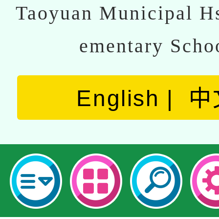
Taoyuan Municipal Hs
ementary Scho
English
中