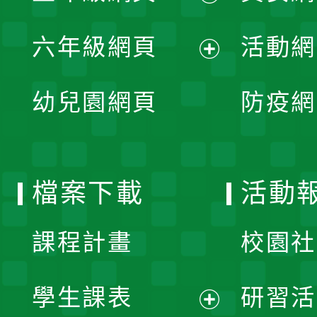
開
展
單
六年級網頁
活動網
選
開
展
單
幼兒園網頁
防疫網
選
開
單
選
檔案下載
活動
單
課程計畫
校園社
學生課表
研習活