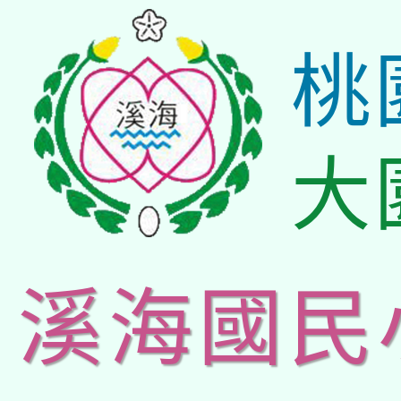
桃
大
溪海國民