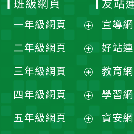
班級網頁
友站
一年級網頁
宣導網
展
二年級網頁
好站連
開
展
三年級網頁
教育網
選
開
展
單
四年級網頁
學習網
選
開
展
單
五年級網頁
資安網
選
開
展