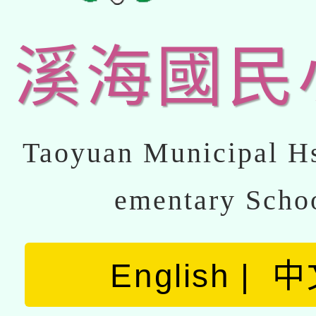
溪海國民
Taoyuan Municipal Hs
ementary Scho
English
中