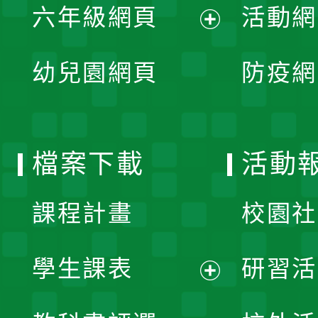
單
六年級網頁
活動網
選
開
展
單
幼兒園網頁
防疫網
選
開
單
選
檔案下載
活動
單
課程計畫
校園社
學生課表
研習活
展