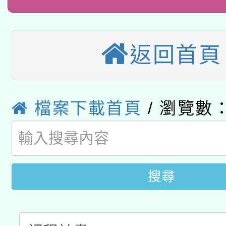
2026年桃園地景藝術
桃園市孔廟祈福系列活
用水績優單位及節水達
本校115學年度第2次
開 智慧啟航」
動」
適應運動共學行動站研
返回首頁
招甄選結果公告(無人
本館辦理115年度閱讀
招)
科技賦能─人工智慧(AI
暨閱讀推動專業研習
檔案下載首頁
/ 瀏覽數：
A3數位素養講師名單
礎課程
「數位內容與教學軟體線
有關大陸委員會函釋公
搜尋
pilot」
轉知經濟部水利署委託
薪期間赴陸應申請許可