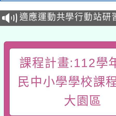
本校115學年度第2次
適應運動共學行動站研
招甄選結果公告(無人
本館辦理115年度閱讀
招)
科技賦能─人工智慧(AI
暨閱讀推動專業研習
A3數位素養講師名單
礎課程
課程計畫:112學
「數位內容與教學軟體線
有關大陸委員會函釋公
pilot」
民中小學學校課程
轉知經濟部水利署委託
薪期間赴陸應申請許可
大園區
115年8月22日(星期六)
業技術研究院辦理「11