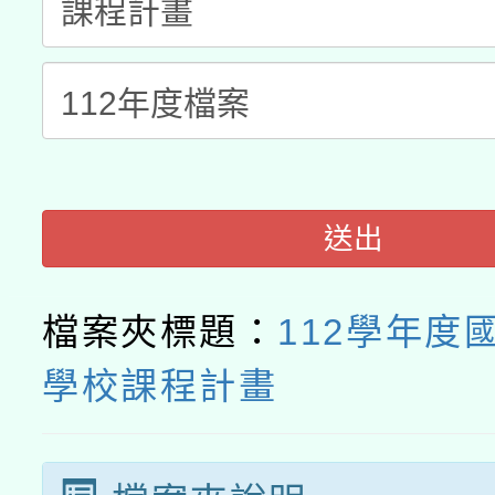
115年8月22日(星期六)
業技術研究院辦理「11
2026年桃園地景藝術
桃園市孔廟祈福系列活
用水績優單位及節水達
開 智慧啟航」
動」
送出
檔案夾標題：
112學年度
學校課程計畫