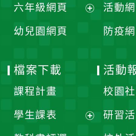
單
六年級網頁
活動網
選
開
展
單
幼兒園網頁
防疫網
選
開
單
選
檔案下載
活動
單
課程計畫
校園社
學生課表
研習活
展