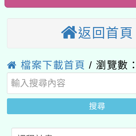
桃園市孔廟祈福系列活
用水績優單位及節水達
本校115學年度第2次
開 智慧啟航」
動」
適應運動共學行動站研
返回首頁
招甄選結果公告(無人
本館辦理115年度閱讀
招)
科技賦能─人工智慧(AI
暨閱讀推動專業研習
檔案下載首頁
/ 瀏覽數：
A3數位素養講師名單
礎課程
「數位內容與教學軟體線
有關大陸委員會函釋公
搜尋
pilot」
轉知經濟部水利署委託
薪期間赴陸應申請許可