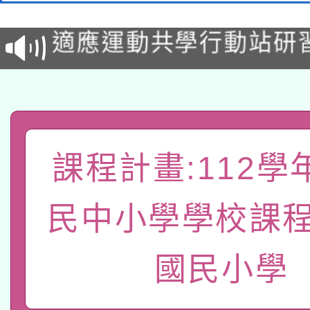
適應運動共學行動站研
招甄選結果公告(無人
本館辦理115年度閱讀
招)
科技賦能─人工智慧(AI
暨閱讀推動專業研習
A3數位素養講師名單
礎課程
課程計畫:112學
「數位內容與教學軟體線
有關大陸委員會函釋公
pilot」
民中小學學校課程
轉知經濟部水利署委託
薪期間赴陸應申請許可
國民小學
115年8月22日(星期六)
業技術研究院辦理「11
2026年桃園地景藝術