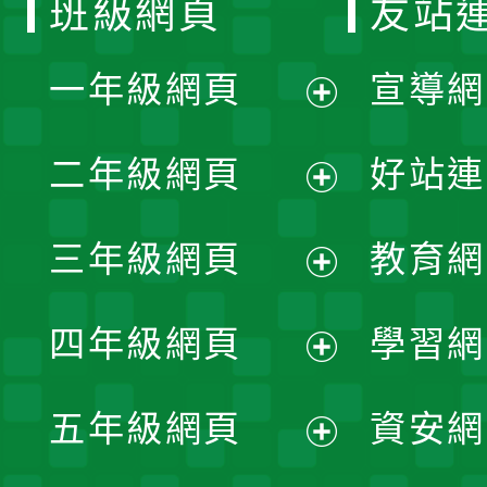
班級網頁
友站
一年級網頁
宣導網
展
二年級網頁
好站連
開
展
三年級網頁
教育網
選
開
展
單
四年級網頁
學習網
選
開
展
單
五年級網頁
資安網
選
開
展