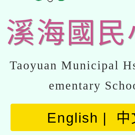
溪海國民
Taoyuan Municipal Hs
ementary Scho
English
中