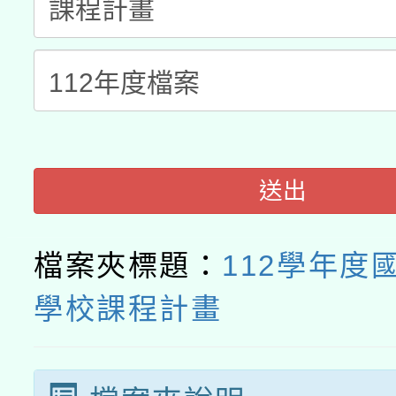
115年8月22日(星期六)
業技術研究院辦理「11
2026年桃園地景藝術
桃園市孔廟祈福系列活
用水績優單位及節水達
開 智慧啟航」
動」
送出
檔案夾標題：
112學年度
學校課程計畫