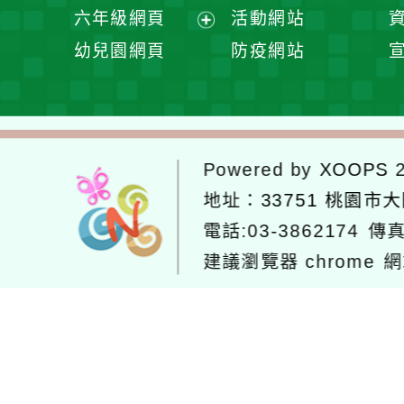
開
展
六年級網頁
活動網站
單
選
開
展
幼兒園網頁
防疫網站
單
選
開
單
選
單
Powered by
XOOPS
2
地址：
33751 桃園市
電話:03-3862174
傳真
建議瀏覽器 chrome
網
網站設計：
Neil網站設計
工坊