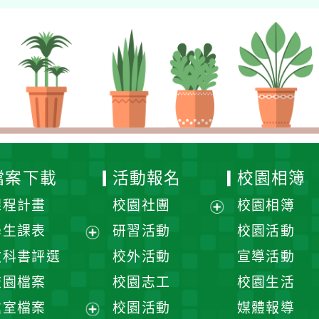
檔案下載
活動報名
校園相簿
課程計畫
校園社團
校園相簿
展
學生課表
研習活動
校園活動
開
展
教科書評選
校外活動
宣導活動
選
開
校園檔案
校園志工
校園生活
單
選
處室檔案
校園活動
媒體報導
單