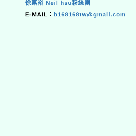
徐嘉裕 Neil hsu粉絲團
E-MAIL：
b168168tw@gmail.com
佈景版本：
neilhhes
適用瀏覽器：Edge、Goo
Xoops版本：
XOOPS
Xoops
網站設計
：
N
Xoops網站設計者：