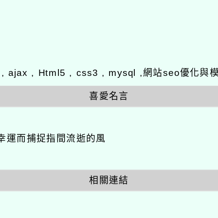
y , ajax , Html5 , css3 , mysql ,網站se
喜愛名言
幸運而捕捉指間流逝的風
相關連結