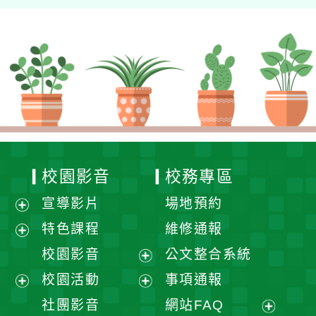
校園影音
校務專區
宣導影片
場地預約
展
特色課程
維修通報
開
展
校園影音
公文整合系統
選
開
展
校園活動
事項通報
單
選
開
展
展
社團影音
網站FAQ
單
選