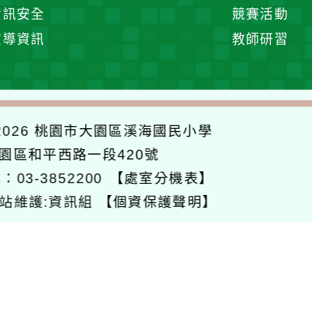
展
資訊安全
競賽活動
開
宣導資訊
教師研習
選
單
026
桃園市大園區溪海國民小學
大園區和平西路一段420號
：03-3852200
【處室分機表】
站維護:資訊組
【個資保護聲明】