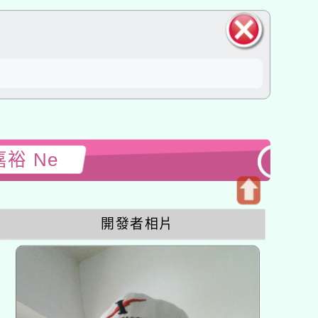
關閉區
塊
嘉裕 Ne
開
開發者相片
啟
上
方
區
塊