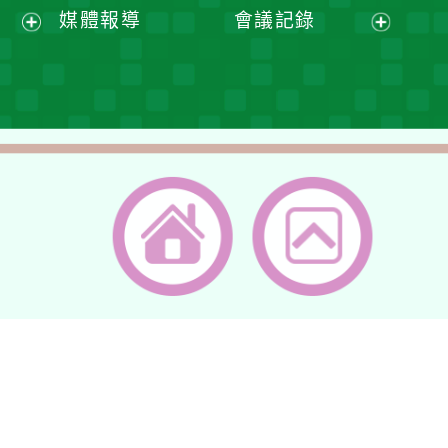
開
開
展
媒體報導
會議記錄
單
選
選
開
展
展
單
單
選
開
開
單
選
選
單
單
返回首頁
返回頂端