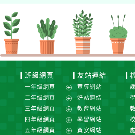
班級網頁
友站連結
一年級網頁
宣導網站
展
二年級網頁
好站連結
開
展
三年級網頁
教育網站
選
開
展
四年級網頁
學習網站
單
選
開
展
五年級網頁
資安網站
單
選