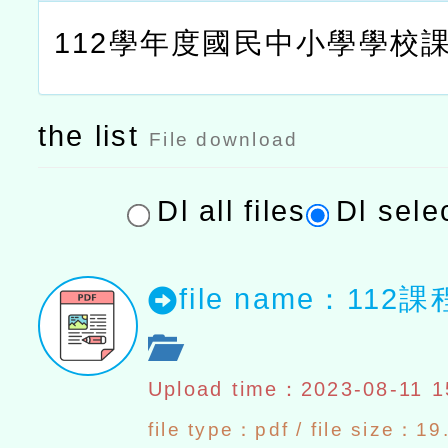
112學年度國民中小學學校
the list
File download
Dl all files
Dl selec
file name：11
Upload time：2023-08-11 1
file type：pdf / file size：1