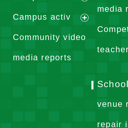
expand
media 
Campus activ
menu
expand
Compet
Community video
menu
teache
media reports
School
venue 
repair 