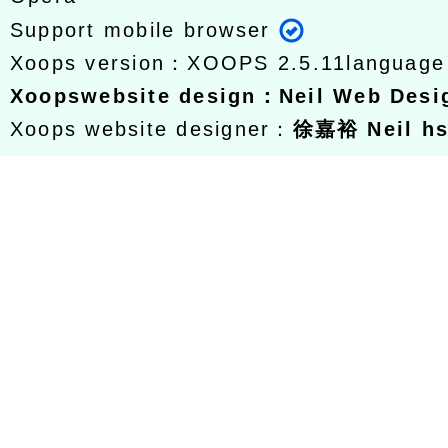
Support mobile browser
Xoops version：
XOOPS 2.5.11
languag
Xoops
website design
：
Neil Web Des
Xoops website designer：
徐嘉裕 Neil h