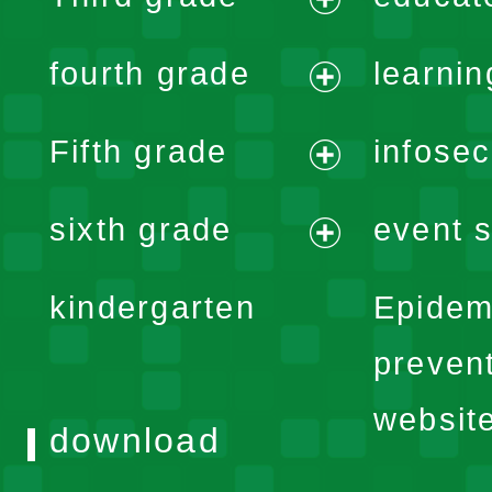
menu
expand
fourth grade
learnin
menu
expand
Fifth grade
infose
menu
expand
sixth grade
event s
menu
expand
kindergarten
Epidem
menu
preven
websit
download