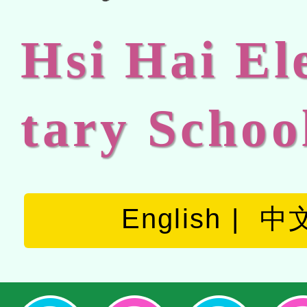
Hsi Hai E
tary Schoo
English
中