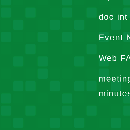
doc in
Event N
Web F
meetin
minute