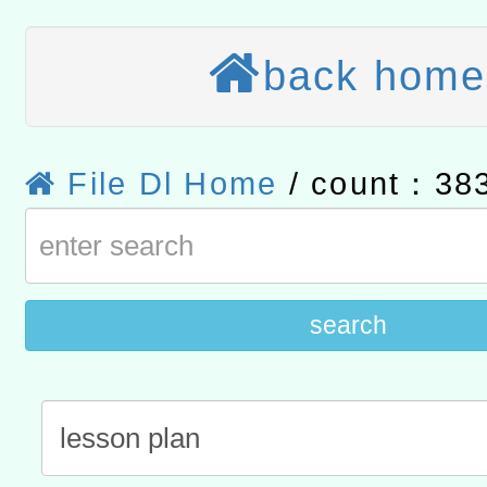
結果公告(無人報名，續辦
適應運動共學行動站研習
back home
本館辦理115年度閱讀磐
讀推動專業研習
科技賦能─人工智慧(AI)
程
A3數位素養講師名單
File Dl Home
/ count：38
「數位內容與教學軟體線上課程
t」
有關大陸委員會函釋公務
search
赴陸應申請許可一案
轉知經濟部水利署委託財
研究院辦理「115年表揚
115年8月22日(星期六)辦
位及節水達人選拔活動」
市孔廟祈福系列活動—儒門
2026年桃園地景藝術節教