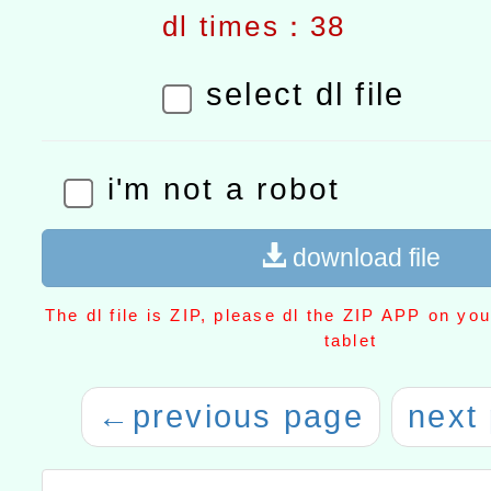
dl times：38
select dl file
i'm not a robot
download file
The dl file is ZIP, please dl the ZIP APP on yo
tablet
←
previous page
next