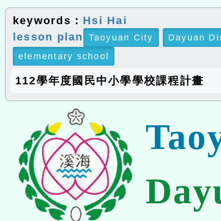
keywords：
Hsi Hai
lesson plan
Taoyuan City
Dayuan Di
elementary school
112學年度國民中小學學校課程計畫
Tao
Day