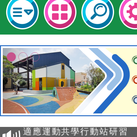
本校115學年度第2次代理
結果公告(無人報名，續辦
適應運動共學行動站研習