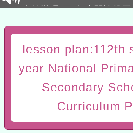
本館辦理115年度閱讀磐
讀推動專業研習
科技賦能─人工智慧(AI)
程
A3數位素養講師名單
lesson plan:112th 
「數位內容與教學軟體線上課程
t」
有關大陸委員會函釋公務
year National Prim
赴陸應申請許可一案
轉知經濟部水利署委託財
Secondary Sch
研究院辦理「115年表揚
115年8月22日(星期六)辦
Curriculum 
位及節水達人選拔活動」
市孔廟祈福系列活動—儒門
2026年桃園地景藝術節教
航」
本校115學年度第2次代理