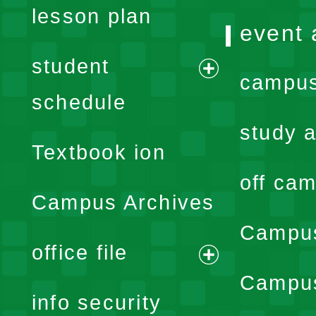
lesson plan
event 
student
campus
expand
schedule
menu
study a
Textbook ion
off cam
Campus Archives
Campus
office file
expand
Campus
info security