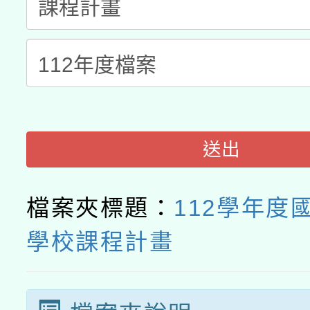
115年8月22日(星期六)
業技術研究院辦理「11
2026年桃園地景藝術
桃園市孔廟祈福系列活
用水績優單位及節水達
開 智慧啟航」
動」
送出
檔案夾標題：
112學年度
學校課程計畫