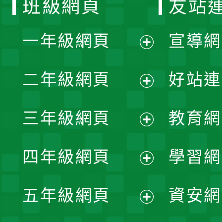
班級網頁
友站
一年級網頁
宣導網
展
二年級網頁
好站連
開
展
三年級網頁
教育網
選
開
展
單
四年級網頁
學習網
選
開
展
單
五年級網頁
資安網
選
開
展