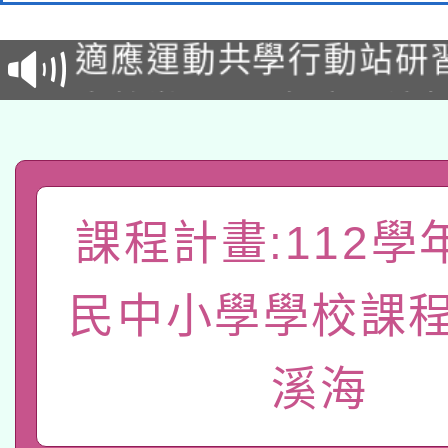
適應運動共學行動站研
招甄選結果公告(無人
本館辦理115年度閱讀
招)
科技賦能─人工智慧(AI
暨閱讀推動專業研習
A3數位素養講師名單
礎課程
課程計畫:112學
「數位內容與教學軟體線
有關大陸委員會函釋公
pilot」
民中小學學校課程
轉知經濟部水利署委託
薪期間赴陸應申請許可
溪海
115年8月22日(星期六)
業技術研究院辦理「11
2026年桃園地景藝術