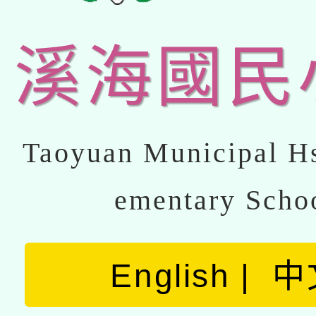
溪海國民
Taoyuan Municipal Hs
ementary Scho
English
中