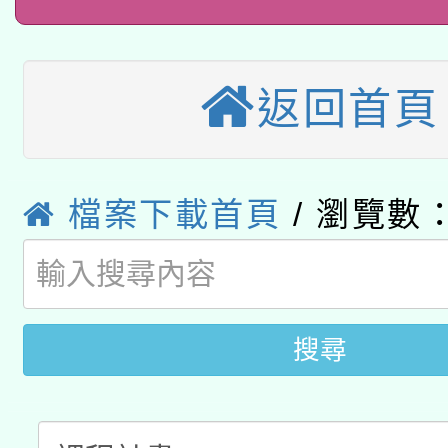
桃園市孔廟祈福系列活
用水績優單位及節水達
本校115學年度第2次
開 智慧啟航」
動」
適應運動共學行動站研
返回首頁
招甄選結果公告(無人
本館辦理115年度閱讀
招)
科技賦能─人工智慧(AI
暨閱讀推動專業研習
檔案下載首頁
/ 瀏覽數：
A3數位素養講師名單
礎課程
「數位內容與教學軟體線
有關大陸委員會函釋公
搜尋
pilot」
轉知經濟部水利署委託
薪期間赴陸應申請許可