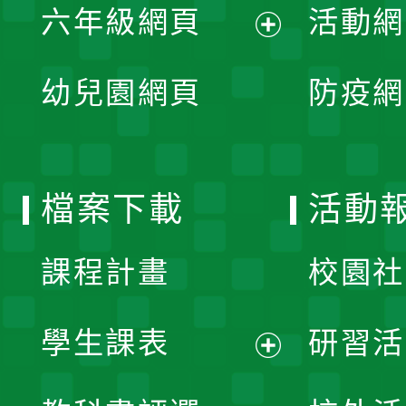
單
六年級網頁
活動網
選
開
展
單
幼兒園網頁
防疫網
選
開
單
選
檔案下載
活動
單
課程計畫
校園社
學生課表
研習活
展