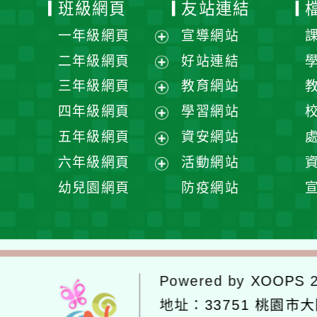
班級網頁
友站連結
一年級網頁
宣導網站
展
二年級網頁
好站連結
開
展
三年級網頁
教育網站
選
開
展
四年級網頁
學習網站
單
選
開
展
五年級網頁
資安網站
單
選
開
展
六年級網頁
活動網站
單
選
開
展
幼兒園網頁
防疫網站
單
選
開
單
選
單
Powered by
XOOPS
2
地址：
33751 桃園市