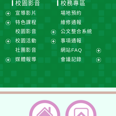
校園影音
校務專區
宣導影片
場地預約
展
特色課程
維修通報
開
展
校園影音
公文整合系統
選
開
展
校園活動
事項通報
單
選
開
展
展
社團影音
網站FAQ
單
選
開
開
展
媒體報導
會議記錄
單
選
選
開
展
展
單
單
選
開
開
單
選
選
單
單