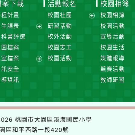
檔案下載
活動報名
校園相簿
課程計畫
校園社團
校園相簿
展
學生課表
研習活動
校園活動
開
展
教科書評選
校外活動
宣導活動
選
開
校園檔案
校園志工
校園生活
單
選
處室檔案
校園活動
媒體報導
單
展
資訊安全
競賽活動
開
宣導資訊
教師研習
選
單
026
桃園市大園區溪海國民小學
大園區和平西路一段420號