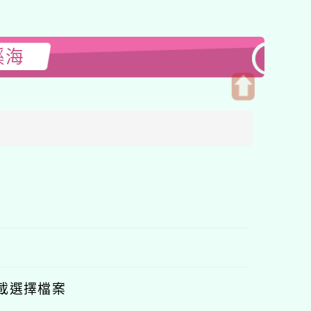
溪海
開
啟
上
方
區
塊
載選擇檔案