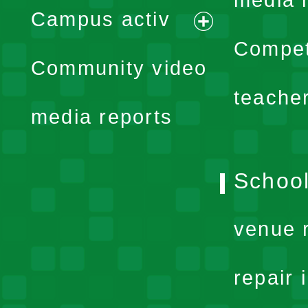
media 
Campus activ
menu
expand
Compet
Community video
menu
teache
media reports
School
venue 
repair 