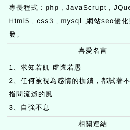
專長程式：php , JavaScrupt , JQuer
Html5 , css3 , mysql ,網站s
發。
喜愛名言
1、求知若飢 虛懷若愚
2、任何被視為感情的枷鎖，都試著
指間流逝的風
3、自強不息
相關連結