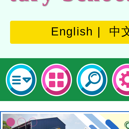
English
中