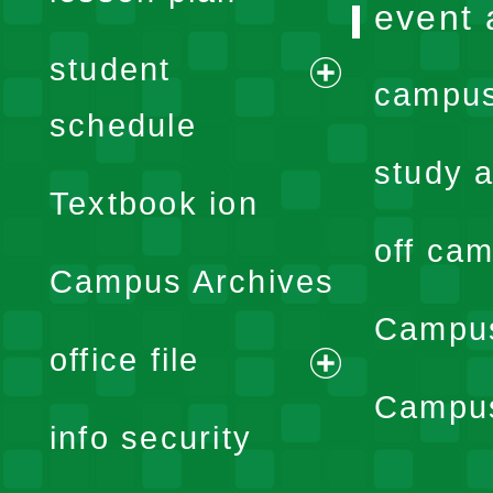
event 
student
campus
expand
schedule
menu
study a
Textbook ion
off cam
Campus Archives
Campus
office file
expand
Campus
info security
menu