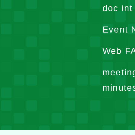
doc in
Event N
Web F
meetin
minute