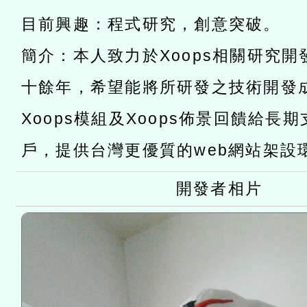
灣師範大學辦理「114至1
函轉國家教育研究院中心辦
目前興趣：程式研究，創意突破。
進學校輔導計畫師資專業
民族教育政策研討會「原
轉知教育部國民及學前教
簡介：本人致力於Xoops相關研究
計畫
趨勢與發展」
政府教育局辦理「115年
函轉國立臺灣師範大學辦
十餘年，希望能將所研發之技術開發
研習實施計畫－夢的N次方
臺北學習中心115年度第2
轉知有關國立成功大學辦
Xoops模組及Xoops佈景回饋給長
北場」計畫
班」招生簡章及EDM
共融平台-教案暨教學示範
教育部國民及學前教育署「11
戶，提供台灣更優質的web網站架設
章
COVID-19疫苗接種計畫
開發者相片
擴大為「滿6個月以上尚未
措施，延長至115年9月28