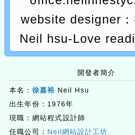
office:neilhhesty
進學校輔導計畫師資專業
民族教育政策研討會「原
轉知教育部國民及學前教
website designe
計畫
趨勢與發展」
政府教育局辦理「115年
函轉國立臺灣師範大學辦
研習實施計畫－夢的N次方
臺北學習中心115年度第2
轉知有關國立成功大學辦
Neil hsu-Love read
北場」計畫
班」招生簡章及EDM
共融平台-教案暨教學示範
教育部國民及學前教育署「11
章
COVID-19疫苗接種計畫
轉知經濟部水利署委託財
開發者簡介
擴大為「滿6個月以上尚未
研究院辦理「115年表揚
115年8月22日(星期六)辦
本名：
徐嘉裕
Neil Hsu
措施，延長至115年9月28
位及節水達人選拔活動」
市孔廟祈福系列活動—儒門
2026年桃園地景藝術節教
出生年份：1976年
航」
「2026桃園藝術巡演」活
現職：網站程式設計師
宜
轉知教育部國民及學前教
任職公司：
Neil網站設計工坊