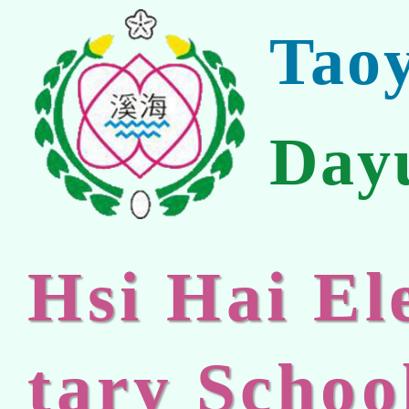
Tao
Day
Hsi Hai E
tary Schoo