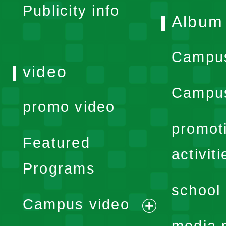
Publicity info
Album
Campu
video
Campus
promo video
promot
Featured
activiti
Programs
school 
Campus video
expand