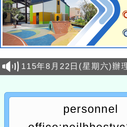
轉知經濟部水利署委託財
研究院辦理「115年表揚
115年8月22日(星期六)辦
位及節水達人選拔活動」
市孔廟祈福系列活動—儒門
2026年桃園地景藝術節教
航」
「2026桃園藝術巡演」活
宜
轉知教育部國民及學前教
personnel
灣師範大學辦理「114至1
函轉國家教育研究院中心辦