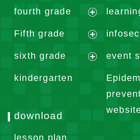
expand
fourth grade
learnin
menu
expand
Fifth grade
infose
menu
expand
sixth grade
event s
menu
expand
kindergarten
Epidem
menu
preven
websit
download
lesson plan