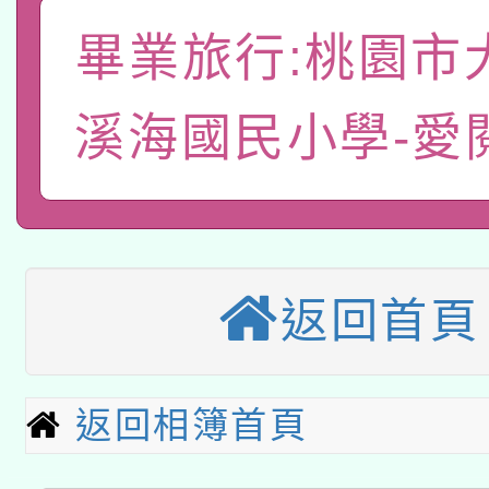
A3數位素養講師名單
礎課程
畢業旅行:桃園市
「數位內容與教學軟體線
有關大陸委員會函釋公
pilot」
溪海國民小學-愛
轉知經濟部水利署委託
薪期間赴陸應申請許可
115年8月22日(星期六)
業技術研究院辦理「11
2026年桃園地景藝術
桃園市孔廟祈福系列活
用水績優單位及節水達
返回首頁
本校115學年度第2次
開 智慧啟航」
動」
適應運動共學行動站研
招甄選結果公告(無人
返回相簿首頁
本館辦理115年度閱讀
招)