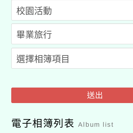
科技賦能─人工智慧(AI
暨閱讀推動專業研習
A3數位素養講師名單
礎課程
「數位內容與教學軟體線
有關大陸委員會函釋公
pilot」
轉知經濟部水利署委託
薪期間赴陸應申請許可
115年8月22日(星期六)
業技術研究院辦理「11
2026年桃園地景藝術
桃園市孔廟祈福系列活
送出
用水績優單位及節水達
開 智慧啟航」
動」
電子相簿列表
Album list