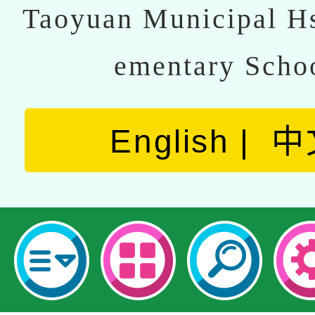
Taoyuan Municipal Hs
ementary Scho
English
中