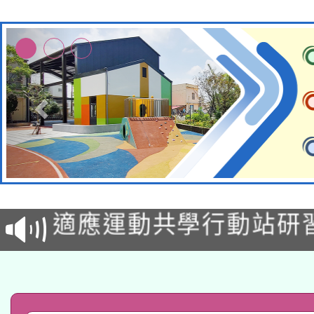
本校115學年度第2次
適應運動共學行動站研
招甄選結果公告(無人
本館辦理115年度閱讀
招)
科技賦能─人工智慧(AI
暨閱讀推動專業研習