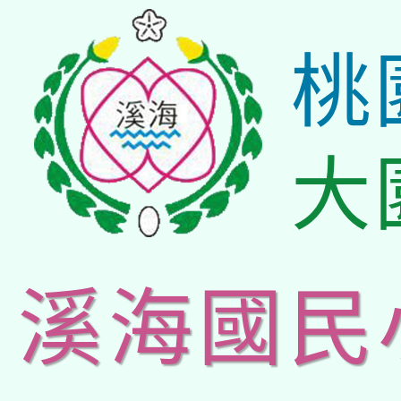
桃
大
溪海國民