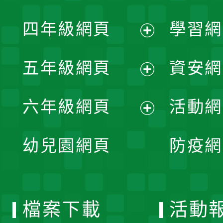
開
展
單
四年級網頁
學習網
選
開
展
單
五年級網頁
資安網
選
開
展
單
六年級網頁
活動網
選
開
展
單
幼兒園網頁
防疫網
選
開
單
選
檔案下載
活動
單