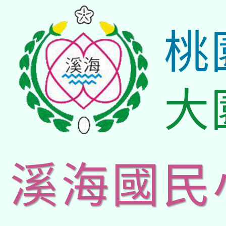
桃
大
溪海國民