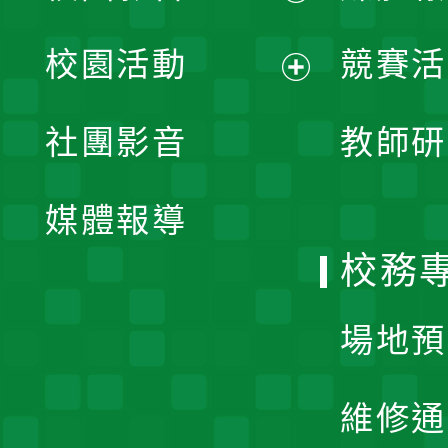
展
校園活動
競賽活
開
展
社團影音
教師研
選
開
單
媒體報導
選
校務
單
場地預
維修通