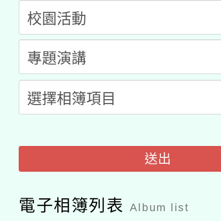
科技賦能─人工智慧(AI
暨閱讀推動專業研習
A3數位素養講師名單
礎課程
「數位內容與教學軟體線
有關大陸委員會函釋公
pilot」
轉知經濟部水利署委託
薪期間赴陸應申請許可
115年8月22日(星期六)
業技術研究院辦理「11
2026年桃園地景藝術
桃園市孔廟祈福系列活
用水績優單位及節水達
送出
開 智慧啟航」
動」
電子相簿列表
Album list