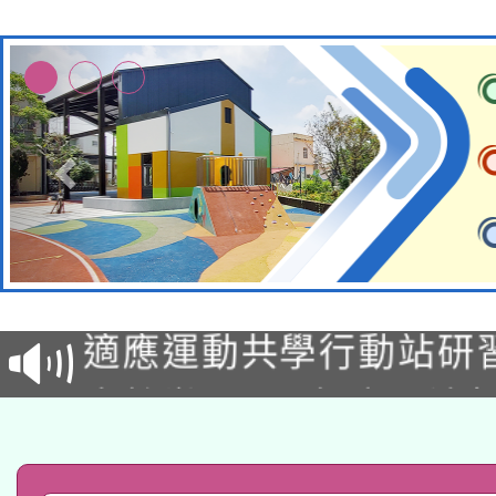
本校115學年度第2次
適應運動共學行動站研
招甄選結果公告(無人
本館辦理115年度閱讀
招)
科技賦能─人工智慧(AI
暨閱讀推動專業研習