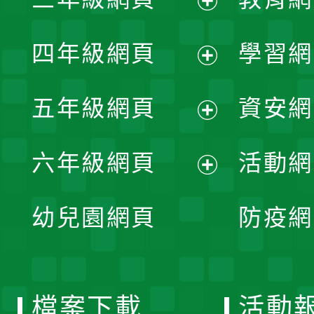
選
開
展
單
四年級網頁
學習網
選
開
展
單
五年級網頁
資安網
選
開
展
單
六年級網頁
活動網
選
開
展
單
幼兒園網頁
防疫網
選
開
單
選
檔案下載
活動