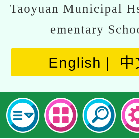
Taoyuan Municipal Hs
ementary Scho
English
中