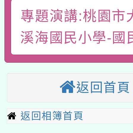
A3數位素養講師名單
礎課程
專題演講:桃園市
「數位內容與教學軟體線
有關大陸委員會函釋公
pilot」
溪海國民小學-國
轉知經濟部水利署委託
薪期間赴陸應申請許可
115年8月22日(星期六)
業技術研究院辦理「11
2026年桃園地景藝術
桃園市孔廟祈福系列活
用水績優單位及節水達
返回首頁
本校115學年度第2次
開 智慧啟航」
動」
適應運動共學行動站研
招甄選結果公告(無人
返回相簿首頁
本館辦理115年度閱讀
招)