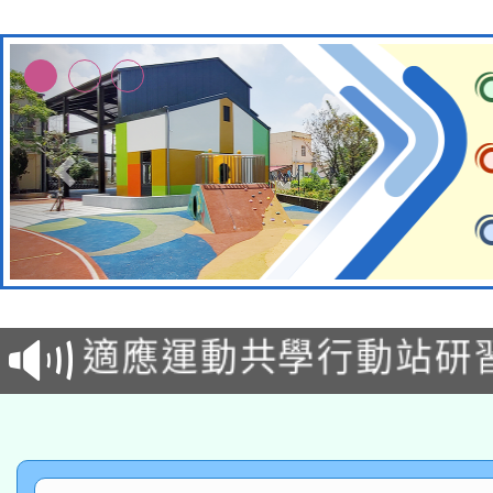
本校115學年度第2次
適應運動共學行動站研
招甄選結果公告(無人
本館辦理115年度閱讀
招)
科技賦能─人工智慧(AI
暨閱讀推動專業研習