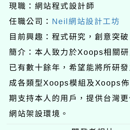
科技賦能─人工智慧(AI
暨閱讀推動專業研習
現職：網站程式設計師
A3數位素養講師名單
礎課程
任職公司：
Neil網站設計工坊
「數位內容與教學軟體線
目前興趣：程式研究，創意突破
有關大陸委員會函釋公
pilot」
簡介：本人致力於Xoops相關
轉知經濟部水利署委託
薪期間赴陸應申請許可
已有數十餘年，希望能將所研發
115年8月22日(星期六)
業技術研究院辦理「11
成各類型Xoops模組及Xoops
2026年桃園地景藝術
桃園市孔廟祈福系列活
用水績優單位及節水達
期支持本人的用戶，提供台灣更
開 智慧啟航」
動」
網站架設環境。