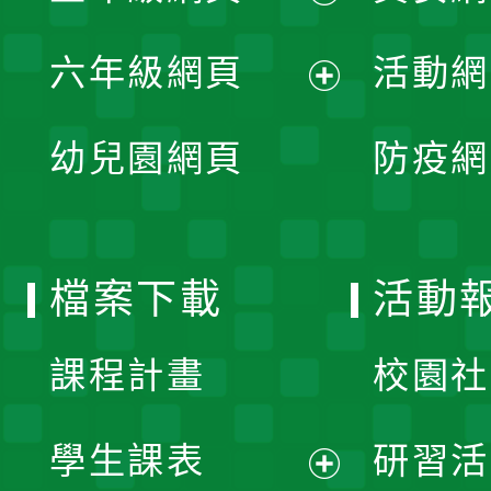
開
展
單
六年級網頁
活動網
選
開
展
單
幼兒園網頁
防疫網
選
開
單
選
檔案下載
活動
單
課程計畫
校園社
學生課表
研習活