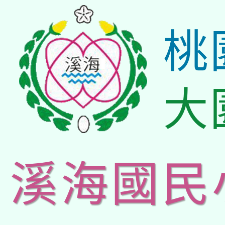
桃
大
溪海國民