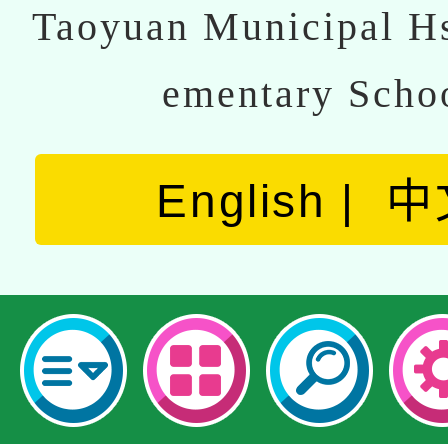
Taoyuan Municipal Hs
ementary Scho
English
中