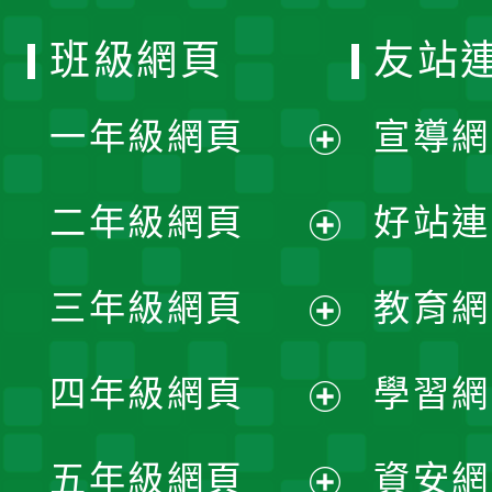
班級網頁
友站
一年級網頁
宣導網
展
二年級網頁
好站連
開
展
三年級網頁
教育網
選
開
展
單
四年級網頁
學習網
選
開
展
單
五年級網頁
資安網
選