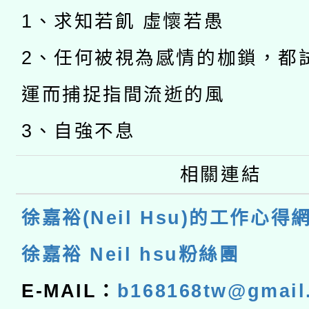
1、求知若飢 虛懷若愚
2、任何被視為感情的枷鎖，都
運而捕捉指間流逝的風
3、自強不息
相關連結
徐嘉裕(Neil Hsu)的工作心得
徐嘉裕 Neil hsu粉絲團
E-MAIL：
b168168tw@gmail