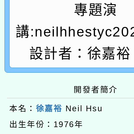
A3數位素養講師名單
礎課程
專題演
「數位內容與教學軟體線
講:neilhhestyc2
有關大陸委員會函釋公
pilot」
轉知經濟部水利署委託
薪期間赴陸應申請許可
設計者：徐嘉裕 N
115年8月22日(星期六)
業技術研究院辦理「11
2026年桃園地景藝術
桃園市孔廟祈福系列活
用水績優單位及節水達
開發者簡介
本校115學年度第2次
開 智慧啟航」
動」
適應運動共學行動站研
本名：
徐嘉裕
Neil Hsu
招甄選結果公告(無人
本館辦理115年度閱讀
出生年份：1976年
招)