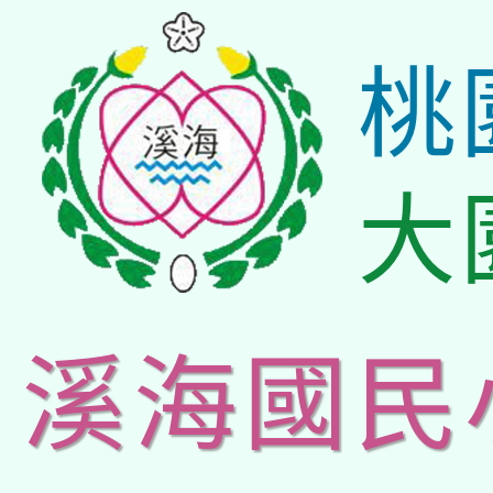
桃
大
溪海國民