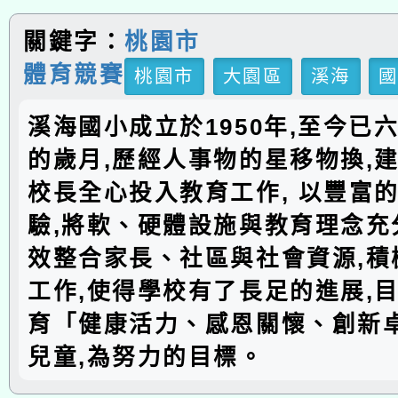
關鍵字：
桃園市
體育競賽
桃園市
大園區
溪海
溪海國小成立於1950年,至今已
的歲月,歷經人事物的星移物換,建
校長全心投入教育工作, 以豐富
驗,將軟、硬體設施與教育理念充分
效整合家長、社區與社會資源,積
工作,使得學校有了長足的進展,
育「健康活力、感恩關懷、創新
兒童,為努力的目標。