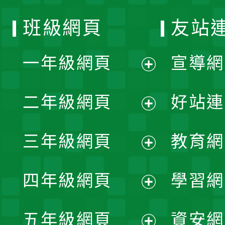
班級網頁
友站
一年級網頁
宣導網
展
二年級網頁
好站連
開
展
三年級網頁
教育網
選
開
展
單
四年級網頁
學習網
選
開
展
單
五年級網頁
資安網
選