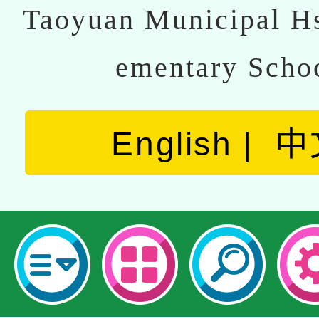
Taoyuan Municipal Hs
ementary Scho
English
中