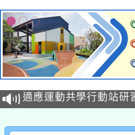
本校115學年度第2次
適應運動共學行動站研
招甄選結果公告(無人
本館辦理115年度閱讀
招)
科技賦能─人工智慧(AI
暨閱讀推動專業研習