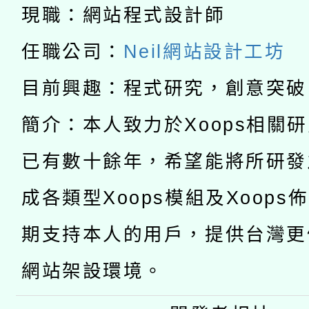
科技賦能─人工智慧(AI
暨閱讀推動專業研習
現職：網站程式設計師
A3數位素養講師名單
礎課程
任職公司：
Neil網站設計工坊
「數位內容與教學軟體線
目前興趣：程式研究，創意突破
有關大陸委員會函釋公
pilot」
簡介：本人致力於Xoops相關
轉知經濟部水利署委託
薪期間赴陸應申請許可
已有數十餘年，希望能將所研發
115年8月22日(星期六)
業技術研究院辦理「11
成各類型Xoops模組及Xoops
2026年桃園地景藝術
桃園市孔廟祈福系列活
用水績優單位及節水達
期支持本人的用戶，提供台灣更
開 智慧啟航」
動」
網站架設環境。