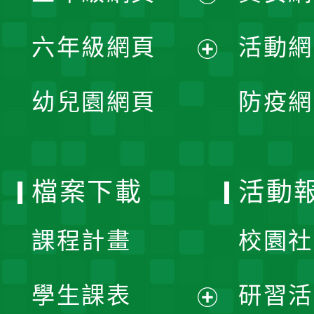
開
展
單
六年級網頁
活動網
選
開
展
單
幼兒園網頁
防疫網
選
開
單
選
檔案下載
活動
單
課程計畫
校園社
學生課表
研習活