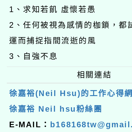
1、求知若飢 虛懷若愚
2、任何被視為感情的枷鎖，都
運而捕捉指間流逝的風
3、自強不息
相關連結
徐嘉裕(Neil Hsu)的工作心得
徐嘉裕 Neil hsu粉絲團
E-MAIL：
b168168tw@gmail