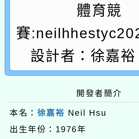
A3數位素養講師名單
礎課程
體育競
「數位內容與教學軟體線
賽:neilhhestyc2
有關大陸委員會函釋公
pilot」
轉知經濟部水利署委託
薪期間赴陸應申請許可
設計者：徐嘉裕 N
115年8月22日(星期六)
業技術研究院辦理「11
2026年桃園地景藝術
桃園市孔廟祈福系列活
用水績優單位及節水達
開發者簡介
本校115學年度第2次
開 智慧啟航」
動」
適應運動共學行動站研
招甄選結果公告(無人
本名：
徐嘉裕
Neil Hsu
本館辦理115年度閱讀
招)
出生年份：1976年