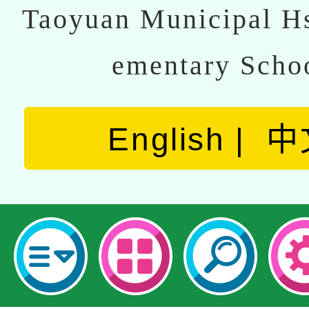
Taoyuan Municipal Hs
ementary Scho
English
中