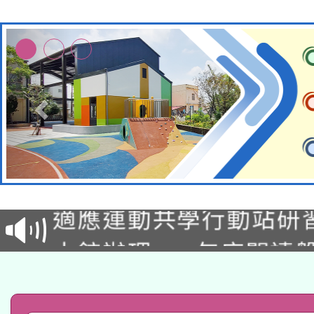
本校115學年度第2次
適應運動共學行動站研
招甄選結果公告(無人
本館辦理115年度閱讀
招)
科技賦能─人工智慧(AI
暨閱讀推動專業研習