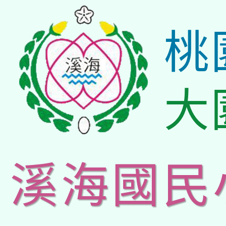
桃
大
溪海國民