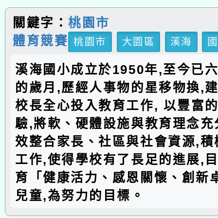
關鍵字：
桃園市
體育競賽
桃園市
大園區
溪海
溪海國小成立於1950年,至今已
的歲月,歷經人事物的星移物換,建
校長全心投入教育工作, 以豐富
驗,將軟、硬體設施與教育理念充分
效整合家長、社區與社會資源,積
工作,使得學校有了長足的進展,
育「健康活力、感恩關懷、創新
兒童,為努力的目標。