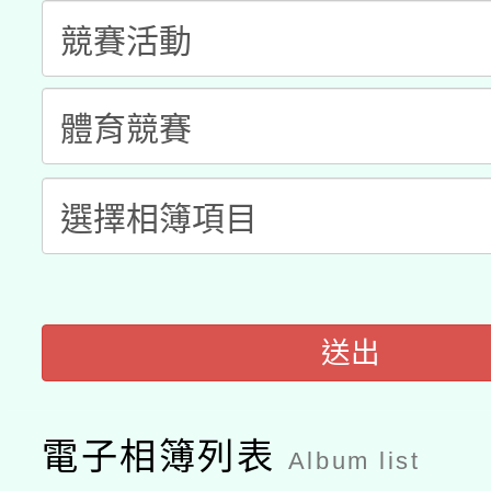
科技賦能─人工智慧(AI
暨閱讀推動專業研習
A3數位素養講師名單
礎課程
「數位內容與教學軟體線
有關大陸委員會函釋公
pilot」
轉知經濟部水利署委託
薪期間赴陸應申請許可
115年8月22日(星期六)
業技術研究院辦理「11
2026年桃園地景藝術
桃園市孔廟祈福系列活
用水績優單位及節水達
送出
開 智慧啟航」
動」
電子相簿列表
Album list