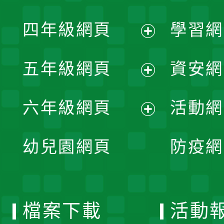
開
展
單
四年級網頁
學習網
選
開
展
單
五年級網頁
資安網
選
開
展
單
六年級網頁
活動網
選
開
展
單
幼兒園網頁
防疫網
選
開
單
選
檔案下載
活動
單