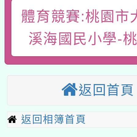
A3數位素養講師名單
礎課程
體育競賽:桃園市
「數位內容與教學軟體線
有關大陸委員會函釋公
pilot」
溪海國民小學-
轉知經濟部水利署委託
薪期間赴陸應申請許可
115年8月22日(星期六)
業技術研究院辦理「11
2026年桃園地景藝術
桃園市孔廟祈福系列活
用水績優單位及節水達
返回首頁
本校115學年度第2次
開 智慧啟航」
動」
適應運動共學行動站研
招甄選結果公告(無人
返回相簿首頁
本館辦理115年度閱讀
招)