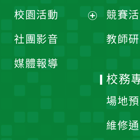
展
校園活動
競賽活
開
展
社團影音
教師研
選
開
單
媒體報導
選
校務
單
場地預
維修通