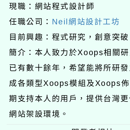
科技賦能─人工智慧(AI
暨閱讀推動專業研習
現職：網站程式設計師
A3數位素養講師名單
礎課程
任職公司：
Neil網站設計工坊
「數位內容與教學軟體線
目前興趣：程式研究，創意突破
有關大陸委員會函釋公
pilot」
簡介：本人致力於Xoops相關
轉知經濟部水利署委託
薪期間赴陸應申請許可
已有數十餘年，希望能將所研發
115年8月22日(星期六)
業技術研究院辦理「11
成各類型Xoops模組及Xoops
2026年桃園地景藝術
桃園市孔廟祈福系列活
用水績優單位及節水達
期支持本人的用戶，提供台灣更
開 智慧啟航」
動」
網站架設環境。