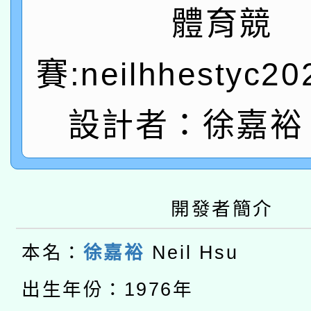
A3數位素養講師名單
礎課程
體育競
「數位內容與教學軟體線
賽:neilhhestyc2
有關大陸委員會函釋公
pilot」
轉知經濟部水利署委託
薪期間赴陸應申請許可
設計者：徐嘉裕 N
115年8月22日(星期六)
業技術研究院辦理「11
2026年桃園地景藝術
桃園市孔廟祈福系列活
用水績優單位及節水達
開發者簡介
本校115學年度第2次
開 智慧啟航」
動」
適應運動共學行動站研
招甄選結果公告(無人
本名：
徐嘉裕
Neil Hsu
本館辦理115年度閱讀
招)
出生年份：1976年