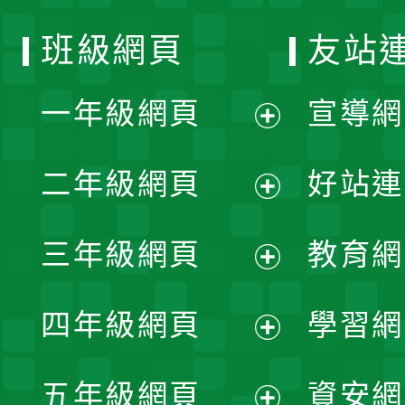
班級網頁
友站
一年級網頁
宣導網
展
二年級網頁
好站連
開
展
三年級網頁
教育網
選
開
展
單
四年級網頁
學習網
選
開
展
單
五年級網頁
資安網
選