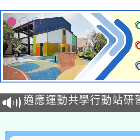
本校115學年度第2次
適應運動共學行動站研
招甄選結果公告(無人
本館辦理115年度閱讀
招)
科技賦能─人工智慧(AI
暨閱讀推動專業研習