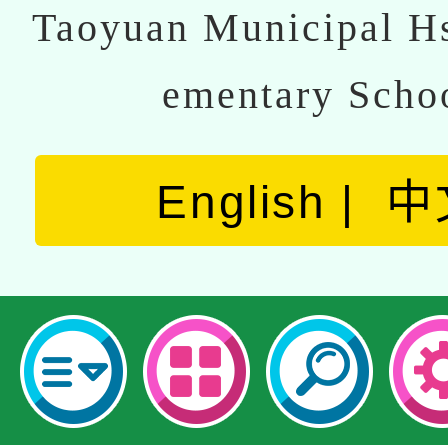
Taoyuan Municipal Hs
ementary Scho
English
中