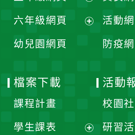
開
展
單
六年級網頁
活動網
選
開
展
單
幼兒園網頁
防疫網
選
開
單
選
檔案下載
活動
單
課程計畫
校園社
學生課表
研習活