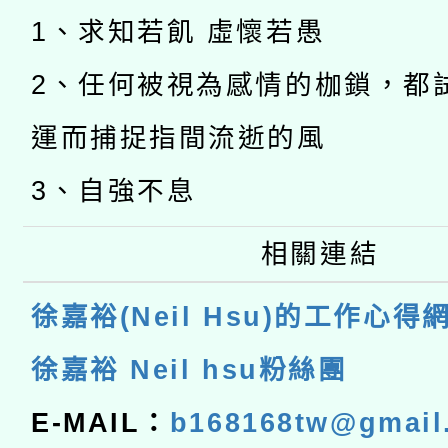
1、求知若飢 虛懷若愚
2、任何被視為感情的枷鎖，都
運而捕捉指間流逝的風
3、自強不息
相關連結
徐嘉裕(Neil Hsu)的工作心得
徐嘉裕 Neil hsu粉絲團
E-MAIL：
b168168tw@gmail