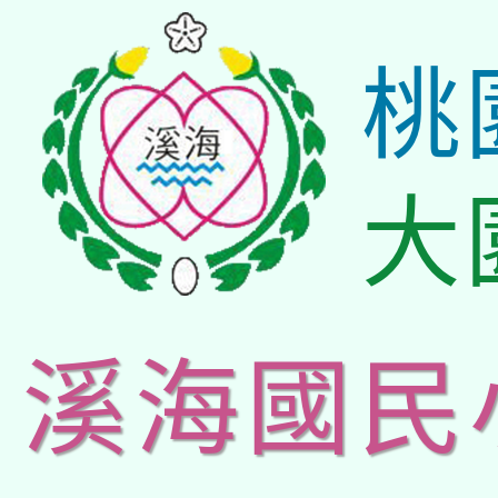
桃
大
溪海國民