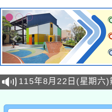
轉知經濟部水利署委託
115年8月22日(星期六)
業技術研究院辦理「11
2026年桃園地景藝術
桃園市孔廟祈福系列活
用水績優單位及節水達
「2026桃園藝術巡演
開 智慧啟航」
動」