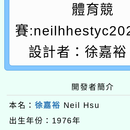
轉知教育部國民及學前
關事宜
體育競
函轉國家教育研究院中心
國立臺灣師範大學辦理「1
賽:neilhhestyc2
轉知教育部國民及學前
原住民族教育政策研討
年度健康促進學校輔導
函轉國立臺灣師範大學
新北市政府教育局辦理「
設計者：徐嘉裕 N
族教育國際趨勢與發展
業成長研習」實施計畫
轉知有關國立成功大學
族語言臺北學習中心11
師專業成長研習實施計
教育部國民及學前教育署「
文教學共融平台-教案
「族語學習班」招生簡章
方素養工作坊新北場」
開發者簡介
轉知經濟部水利署委託
年度COVID-19疫苗
件」活動簡章
115年8月22日(星期六)
本名：
徐嘉裕
Neil Hsu
業技術研究院辦理「11
接種對象擴大為「滿6
2026年桃園地景藝術
桃園市孔廟祈福系列活
出生年份：1976年
用水績優單位及節水達
接種之民眾」措施，延長