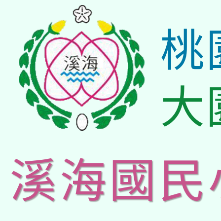
桃
大
溪海國民