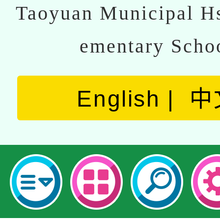
Taoyuan Municipal Hs
ementary Scho
English
中