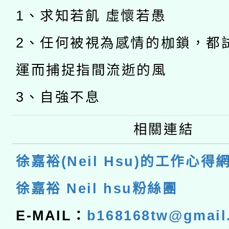
1、求知若飢 虛懷若愚
2、任何被視為感情的枷鎖，都
運而捕捉指間流逝的風
3、自強不息
相關連結
徐嘉裕(Neil Hsu)的工作心得
徐嘉裕 Neil hsu粉絲團
E-MAIL：
b168168tw@gmail