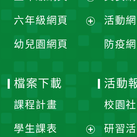
開
展
單
六年級網頁
活動網
選
開
展
單
幼兒園網頁
防疫網
選
開
單
選
檔案下載
活動
單
課程計畫
校園社
學生課表
研習活