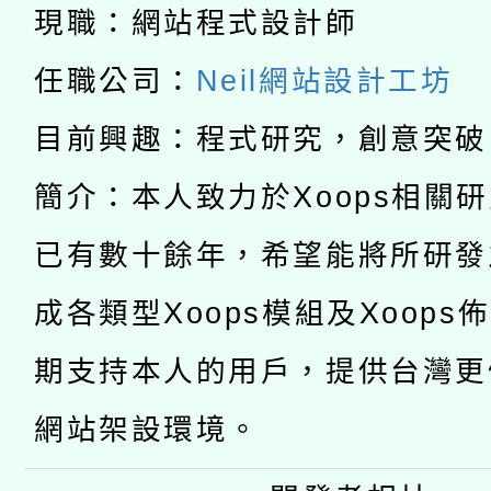
「2026桃園藝術巡演
現職：網站程式設計師
開 智慧啟航」
動」
月28日止
轉知教育部國民及學前
關事宜
任職公司：
Neil網站設計工坊
函轉國家教育研究院中心
國立臺灣師範大學辦理「1
目前興趣：程式研究，創意突破
轉知教育部國民及學前
原住民族教育政策研討
年度健康促進學校輔導
簡介：本人致力於Xoops相關
函轉國立臺灣師範大學
新北市政府教育局辦理「
族教育國際趨勢與發展
業成長研習」實施計畫
已有數十餘年，希望能將所研發
轉知有關國立成功大學
族語言臺北學習中心11
師專業成長研習實施計
成各類型Xoops模組及Xoops
教育部國民及學前教育署「
文教學共融平台-教案
「族語學習班」招生簡章
方素養工作坊新北場」
期支持本人的用戶，提供台灣更
年度COVID-19疫苗
件」活動簡章
網站架設環境。
接種對象擴大為「滿6