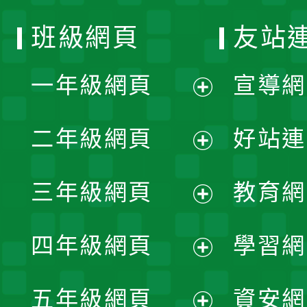
班級網頁
友站
一年級網頁
宣導網
展
二年級網頁
好站連
開
展
三年級網頁
教育網
選
開
展
單
四年級網頁
學習網
選
開
展
單
五年級網頁
資安網
選