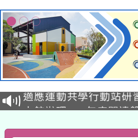
本校115學年度第2次
適應運動共學行動站研
招甄選結果公告(無人
本館辦理115年度閱讀
招)
科技賦能─人工智慧(AI
暨閱讀推動專業研習