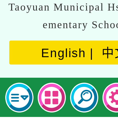
Taoyuan Municipal Hs
ementary Scho
English
中