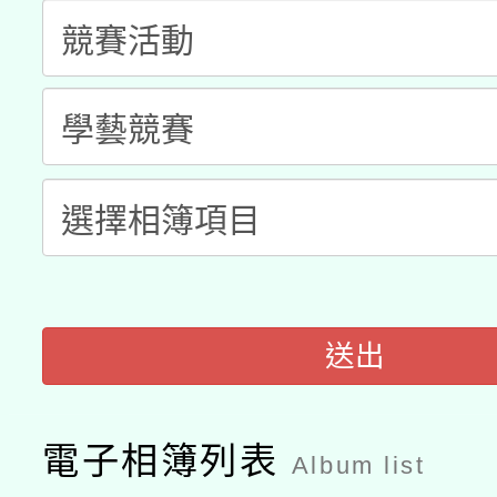
科技賦能─人工智慧(AI
暨閱讀推動專業研習
A3數位素養講師名單
礎課程
「數位內容與教學軟體線
有關大陸委員會函釋公
pilot」
轉知經濟部水利署委託
薪期間赴陸應申請許可
115年8月22日(星期六)
業技術研究院辦理「11
2026年桃園地景藝術
桃園市孔廟祈福系列活
用水績優單位及節水達
送出
開 智慧啟航」
動」
電子相簿列表
Album list