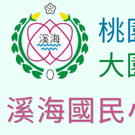
桃
大
溪海國民