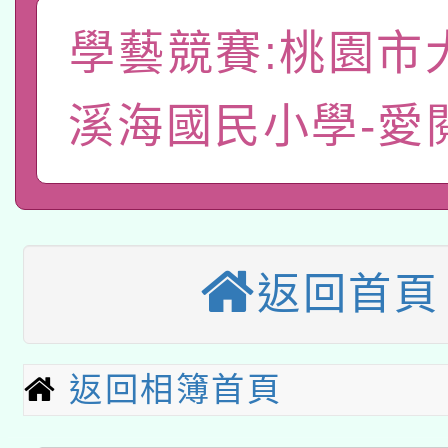
A3數位素養講師名單
礎課程
學藝競賽:桃園市
「數位內容與教學軟體線
有關大陸委員會函釋公
pilot」
溪海國民小學-愛
轉知經濟部水利署委託
薪期間赴陸應申請許可
115年8月22日(星期六)
業技術研究院辦理「11
2026年桃園地景藝術
桃園市孔廟祈福系列活
用水績優單位及節水達
返回首頁
本校115學年度第2次
開 智慧啟航」
動」
適應運動共學行動站研
招甄選結果公告(無人
返回相簿首頁
本館辦理115年度閱讀
招)