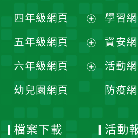
開
展
單
四年級網頁
學習網
選
開
展
單
五年級網頁
資安網
選
開
展
單
六年級網頁
活動網
選
開
展
單
幼兒園網頁
防疫網
選
開
單
選
檔案下載
活動
單