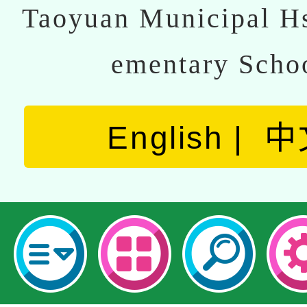
Taoyuan Municipal Hs
ementary Scho
English
中