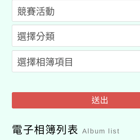
科技賦能─人工智慧(AI
暨閱讀推動專業研習
A3數位素養講師名單
礎課程
「數位內容與教學軟體線
有關大陸委員會函釋公
pilot」
轉知經濟部水利署委託
薪期間赴陸應申請許可
115年8月22日(星期六)
業技術研究院辦理「11
2026年桃園地景藝術
送出
桃園市孔廟祈福系列活
用水績優單位及節水達
開 智慧啟航」
動」
電子相簿列表
Album list