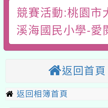
A3數位素養講師名單
礎課程
競賽活動:桃園市
「數位內容與教學軟體線
有關大陸委員會函釋公
溪海國民小學-愛
pilot」
轉知經濟部水利署委託
薪期間赴陸應申請許可
115年8月22日(星期六)
業技術研究院辦理「11
2026年桃園地景藝術
桃園市孔廟祈福系列活
用水績優單位及節水達
返回首頁
本校115學年度第2次
開 智慧啟航」
動」
適應運動共學行動站研
招甄選結果公告(無人
返回相簿首頁
本館辦理115年度閱讀
招)