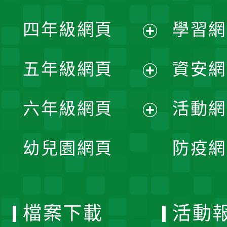
開
展
單
四年級網頁
學習網
選
開
展
單
五年級網頁
資安網
選
開
展
單
六年級網頁
活動網
選
開
展
單
幼兒園網頁
防疫網
選
開
單
選
檔案下載
活動
單