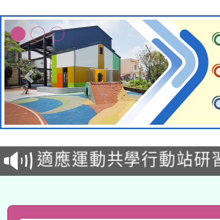
本校115學年度第2次
適應運動共學行動站研
招甄選結果公告(無人
本館辦理115年度閱讀
招)
科技賦能─人工智慧(AI
暨閱讀推動專業研習