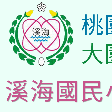
桃
大
溪海國民