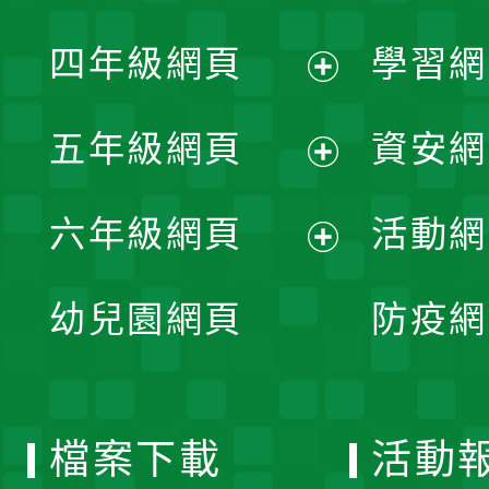
開
展
單
四年級網頁
學習網
選
開
展
單
五年級網頁
資安網
選
開
展
單
六年級網頁
活動網
選
開
展
單
幼兒園網頁
防疫網
選
開
單
選
檔案下載
活動
單