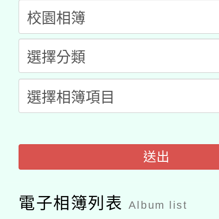
「2026桃園藝術巡演
開 智慧啟航」
動」
月28日止
轉知教育部國民及學前
關事宜
函轉國家教育研究院中心
國立臺灣師範大學辦理「1
轉知教育部國民及學前
原住民族教育政策研討
年度健康促進學校輔導
函轉國立臺灣師範大學
新北市政府教育局辦理「
族教育國際趨勢與發展
業成長研習」實施計畫
轉知有關國立成功大學
族語言臺北學習中心11
師專業成長研習實施計
教育部國民及學前教育署「
文教學共融平台-教案
「族語學習班」招生簡章
方素養工作坊新北場」
送出
年度COVID-19疫苗
件」活動簡章
接種對象擴大為「滿6
電子相簿列表
Album list