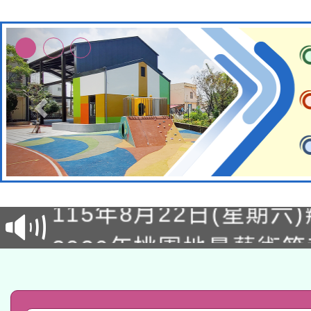
轉知經濟部水利署委託
115年8月22日(星期六)
業技術研究院辦理「11
2026年桃園地景藝術
桃園市孔廟祈福系列活
用水績優單位及節水達
「2026桃園藝術巡演
開 智慧啟航」
動」
轉知教育部國民及學前