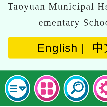
Taoyuan Municipal Hs
ementary Scho
English
中