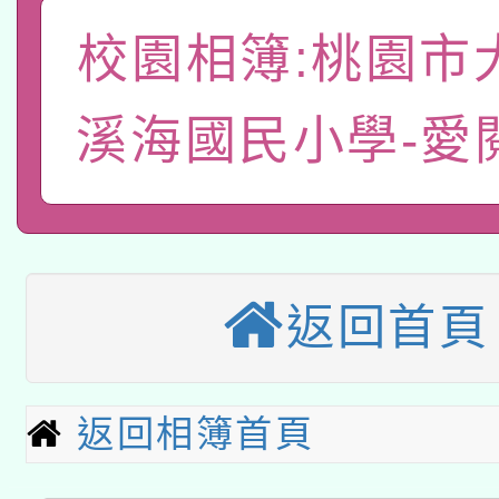
關事宜
校園相簿:桃園市
函轉國家教育研究院中心
國立臺灣師範大學辦理「1
轉知教育部國民及學前
原住民族教育政策研討
年度健康促進學校輔導
溪海國民小學-愛
函轉國立臺灣師範大學
新北市政府教育局辦理「
族教育國際趨勢與發展
業成長研習」實施計畫
轉知有關國立成功大學
族語言臺北學習中心11
師專業成長研習實施計
教育部國民及學前教育署「
文教學共融平台-教案
「族語學習班」招生簡章
方素養工作坊新北場」
返回首頁
轉知經濟部水利署委託
年度COVID-19疫苗
件」活動簡章
115年8月22日(星期六)
業技術研究院辦理「11
接種對象擴大為「滿6
返回相簿首頁
2026年桃園地景藝術
桃園市孔廟祈福系列活
用水績優單位及節水達
接種之民眾」措施，延長