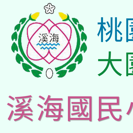
桃
大
溪海國民