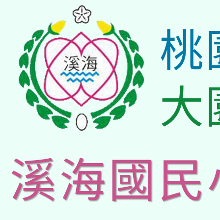
桃
大
溪海國民