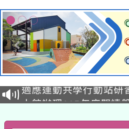
本校115學年度第2次
適應運動共學行動站研
招甄選結果公告(無人
本館辦理115年度閱讀
招)
科技賦能─人工智慧(AI
暨閱讀推動專業研習
A3數位素養講師名單