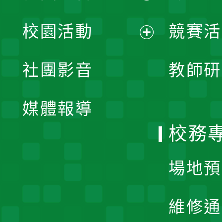
展
校園活動
競賽活
開
展
社團影音
教師研
選
開
單
媒體報導
選
校務
單
場地預
維修通