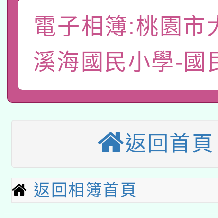
礎課程
「數位內容與教學軟體線
電子相簿:桃園市
有關大陸委員會函釋公
pilot」
溪海國民小學-國
轉知經濟部水利署委託
薪期間赴陸應申請許可
115年8月22日(星期六)
業技術研究院辦理「11
2026年桃園地景藝術
桃園市孔廟祈福系列活
用水績優單位及節水達
返回首頁
本校115學年度第2次
開 智慧啟航」
動」
適應運動共學行動站研
招甄選結果公告(無人
返回相簿首頁
本館辦理115年度閱讀
招)
科技賦能─人工智慧(AI