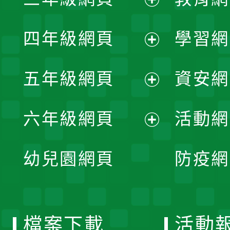
選
開
展
單
四年級網頁
學習網
選
開
展
單
五年級網頁
資安網
選
開
展
單
六年級網頁
活動網
選
開
展
單
幼兒園網頁
防疫網
選
開
單
選
檔案下載
活動