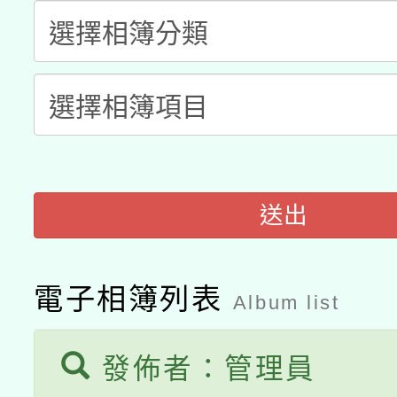
暨閱讀推動專業研習
A3數位素養講師名單
礎課程
「數位內容與教學軟體線
有關大陸委員會函釋公
pilot」
轉知經濟部水利署委託
薪期間赴陸應申請許可
送出
115年8月22日(星期六)
業技術研究院辦理「11
2026年桃園地景藝術
桃園市孔廟祈福系列活
用水績優單位及節水達
電子相簿列表
Album list
開 智慧啟航」
動」
發佈者：管理員