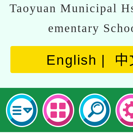
Taoyuan Municipal Hs
ementary Scho
English
中