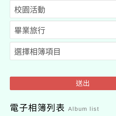
科技賦能─人工智慧(AI
暨閱讀推動專業研習
A3數位素養講師名單
礎課程
「數位內容與教學軟體線
有關大陸委員會函釋公
pilot」
轉知經濟部水利署委託
薪期間赴陸應申請許可
115年8月22日(星期六)
業技術研究院辦理「11
2026年桃園地景藝術
桃園市孔廟祈福系列活
用水績優單位及節水達
送出
開 智慧啟航」
動」
電子相簿列表
Album list