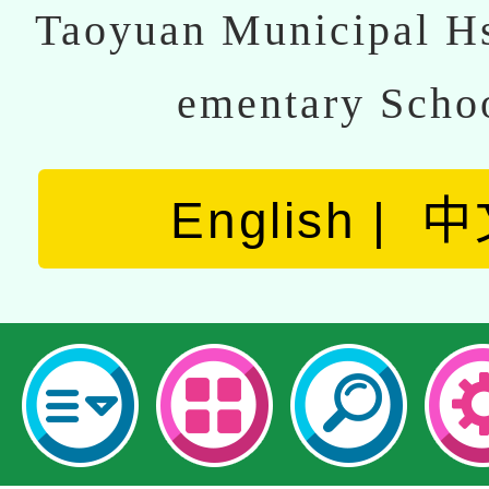
Taoyuan Municipal Hs
ementary Scho
English
中