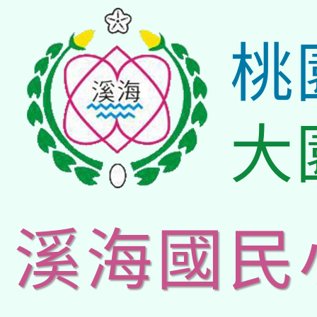
桃
大
溪海國民