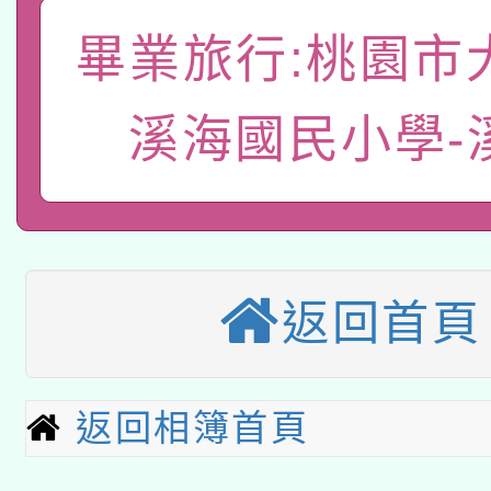
A3數位素養講師名單
礎課程
畢業旅行:桃園市
「數位內容與教學軟體線
有關大陸委員會函釋公
pilot」
溪海國民小學-
轉知經濟部水利署委託
薪期間赴陸應申請許可
115年8月22日(星期六)
業技術研究院辦理「11
2026年桃園地景藝術
桃園市孔廟祈福系列活
用水績優單位及節水達
返回首頁
本校115學年度第2次
開 智慧啟航」
動」
適應運動共學行動站研
招甄選結果公告(無人
返回相簿首頁
本館辦理115年度閱讀
招)