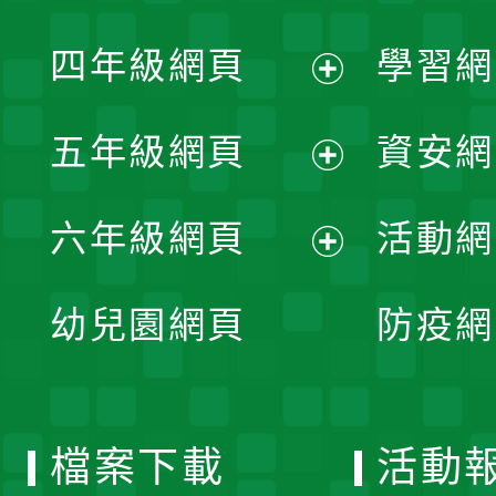
開
展
單
四年級網頁
學習網
選
開
展
單
五年級網頁
資安網
選
開
展
單
六年級網頁
活動網
選
開
展
單
幼兒園網頁
防疫網
選
開
單
選
檔案下載
活動
單