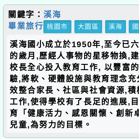
關鍵字：
溪海
畢業旅行
桃園市
大園區
溪海
溪海國小成立於1950年,至今已
的歲月,歷經人事物的星移物換,建
校長全心投入教育工作, 以豐富
驗,將軟、硬體設施與教育理念充分
效整合家長、社區與社會資源,積
工作,使得學校有了長足的進展,
育「健康活力、感恩關懷、創新
兒童,為努力的目標。