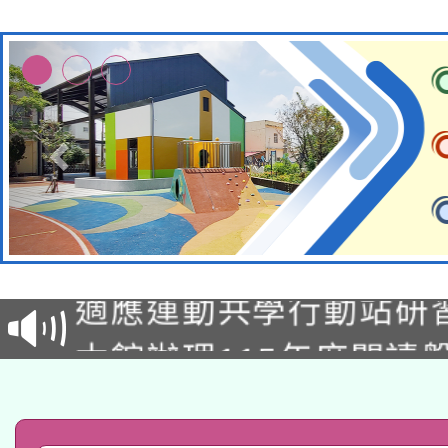
本校115學年度第2次
適應運動共學行動站研
招甄選結果公告(無人
本館辦理115年度閱讀
招)
科技賦能─人工智慧(AI
暨閱讀推動專業研習