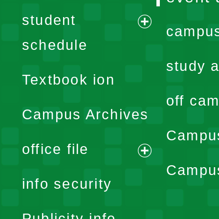
student
campus
expand
schedule
menu
study a
Textbook ion
off cam
Campus Archives
Campus
office file
expand
Campus
info security
menu
Publicity info