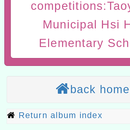
competitions:Ta
t」
有關大陸委員會函釋公務
赴陸應申請許可一案
轉知經濟部水利署委託財
Municipal Hsi 
研究院辦理「115年表揚
115年8月22日(星期六)辦
Elementary Sch
位及節水達人選拔活動」
市孔廟祈福系列活動—儒門
2026年桃園地景藝術節教
航」
本校115學年度第2次代理
結果公告(無人報名，續辦
適應運動共學行動站研習
back home
本館辦理115年度閱讀磐
讀推動專業研習
科技賦能─人工智慧(AI)
Return album index
程
A3數位素養講師名單