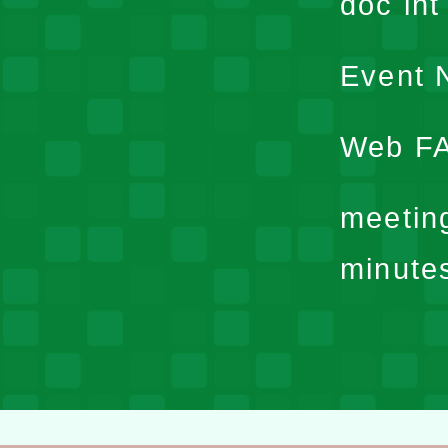
doc in
Event N
Web F
meetin
minute