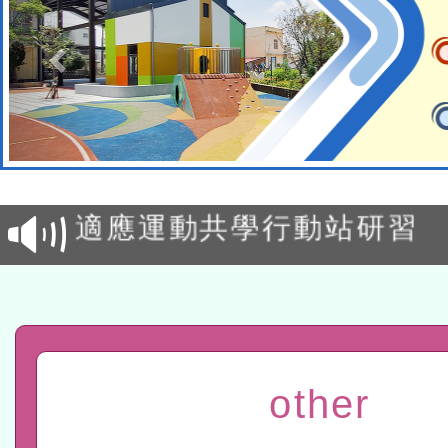
本校115學年度第2次代理
結果公告(無人報名，續辦
適應運動共學行動站研習
本館辦理115年度閱讀磐
讀推動專業研習
科技賦能─人工智慧(AI)
程
A3數位素養講師名單
other
「數位內容與教學軟體線上課程