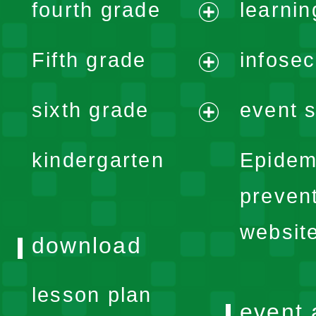
fourth grade
learnin
menu
expand
Fifth grade
infose
menu
expand
sixth grade
event s
menu
expand
kindergarten
Epidem
menu
preven
websit
download
lesson plan
event 