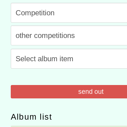
「數位內容與教學軟體線上課程
t」
有關大陸委員會函釋公務
赴陸應申請許可一案
轉知經濟部水利署委託財
研究院辦理「115年表揚
115年8月22日(星期六)辦
位及節水達人選拔活動」
市孔廟祈福系列活動—儒門
2026年桃園地景藝術節教
航」
send out
Album list