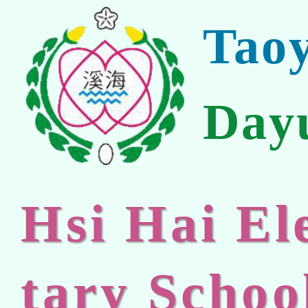
Tao
Day
Hsi Hai E
tary Schoo