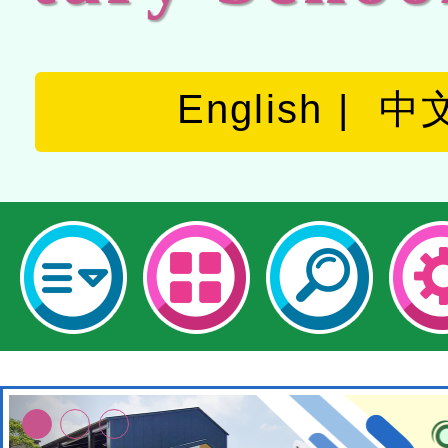
English
中