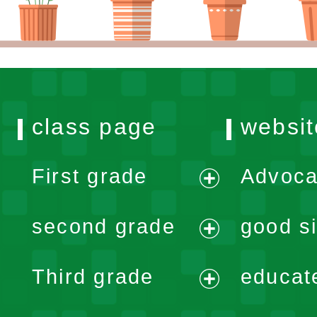
class page
websit
First grade
Advoca
expand
second grade
good si
menu
expand
Third grade
educat
menu
expand