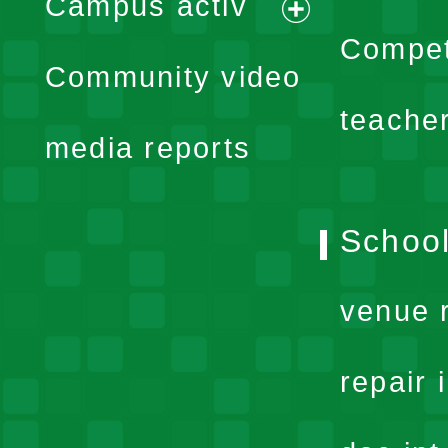
Campus activ
menu
expand
Compet
Community video
menu
teache
media reports
School
venue 
repair 