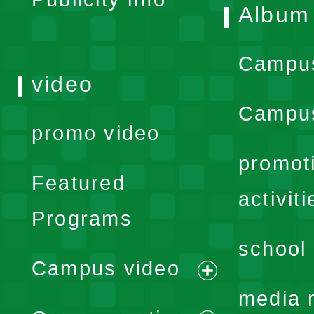
Album
Campu
video
Campus
promo video
promot
Featured
activiti
Programs
school 
Campus video
expand
media 