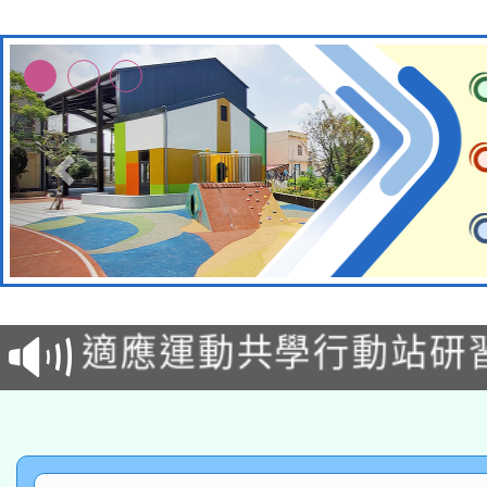
本校115學年度第2次
適應運動共學行動站研
招甄選結果公告(無人
本館辦理115年度閱讀
招)
科技賦能─人工智慧(AI
暨閱讀推動專業研習