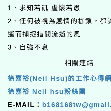
1、求知若飢 虛懷若愚
2、任何被視為感情的枷鎖，都
運而捕捉指間流逝的風
3、自強不息
相關連結
徐嘉裕(Neil Hsu)的工作心得
徐嘉裕 Neil hsu粉絲團
E-MAIL：
b168168tw@gmail