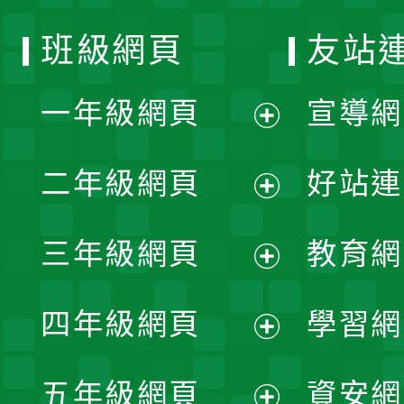
班級網頁
友站
一年級網頁
宣導網
展
二年級網頁
好站連
開
展
三年級網頁
教育網
選
開
展
單
四年級網頁
學習網
選
開
展
單
五年級網頁
資安網
選