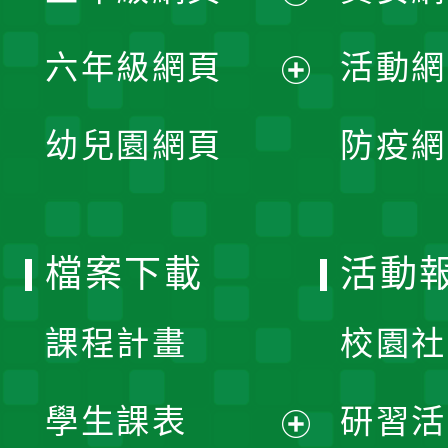
開
展
單
六年級網頁
活動網
選
開
展
單
幼兒園網頁
防疫網
選
開
單
選
檔案下載
活動
單
課程計畫
校園社
學生課表
研習活