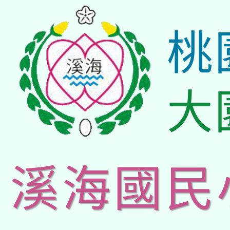
桃
大
溪海國民