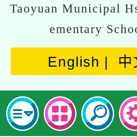
Taoyuan Municipal Hs
ementary Scho
English
中