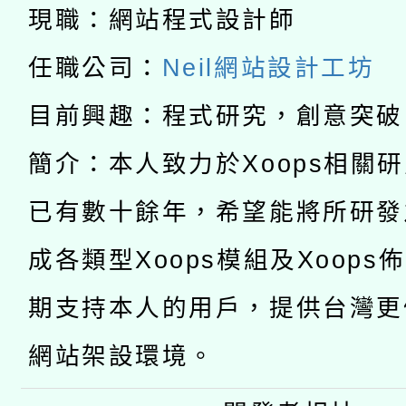
科技賦能─人工智慧(AI
暨閱讀推動專業研習
現職：網站程式設計師
A3數位素養講師名單
礎課程
任職公司：
Neil網站設計工坊
「數位內容與教學軟體線
目前興趣：程式研究，創意突破
有關大陸委員會函釋公
pilot」
簡介：本人致力於Xoops相關
轉知經濟部水利署委託
薪期間赴陸應申請許可
已有數十餘年，希望能將所研發
115年8月22日(星期六)
業技術研究院辦理「11
成各類型Xoops模組及Xoops
2026年桃園地景藝術
桃園市孔廟祈福系列活
用水績優單位及節水達
期支持本人的用戶，提供台灣更
開 智慧啟航」
動」
網站架設環境。