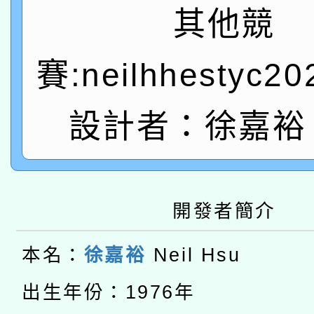
A3數位素養講師名單
礎課程
其他競
「數位內容與教學軟體線
賽:neilhhestyc2
有關大陸委員會函釋公
pilot」
轉知經濟部水利署委託
薪期間赴陸應申請許可
設計者：徐嘉裕 N
115年8月22日(星期六)
業技術研究院辦理「11
2026年桃園地景藝術
桃園市孔廟祈福系列活
用水績優單位及節水達
開發者簡介
本校115學年度第2次
開 智慧啟航」
動」
適應運動共學行動站研
招甄選結果公告(無人
本名：
徐嘉裕
Neil Hsu
本館辦理115年度閱讀
出生年份：1976年
招)