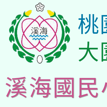
桃
大
溪海國民