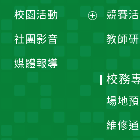
展
校園活動
競賽活
開
展
社團影音
教師研
選
開
單
媒體報導
選
校務
單
場地預
維修通