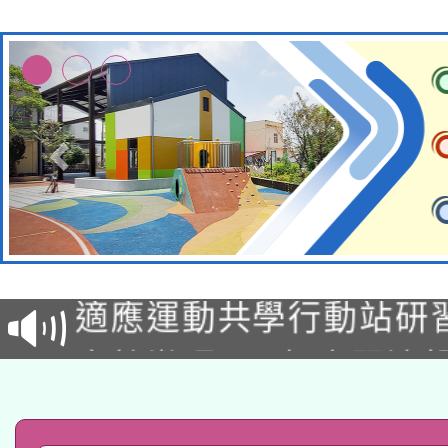
本校115學年度第2次
適應運動共學行動站研
招甄選結果公告(無人
本館辦理115年度閱讀
招)
科技賦能─人工智慧(AI
暨閱讀推動專業研習