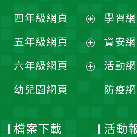
開
展
單
四年級網頁
學習網
選
開
展
單
五年級網頁
資安網
選
開
展
單
六年級網頁
活動網
選
開
展
單
幼兒園網頁
防疫網
選
開
單
選
檔案下載
活動
單