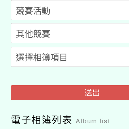
科技賦能─人工智慧(AI
暨閱讀推動專業研習
A3數位素養講師名單
礎課程
「數位內容與教學軟體線
有關大陸委員會函釋公
pilot」
轉知經濟部水利署委託
薪期間赴陸應申請許可
115年8月22日(星期六)
業技術研究院辦理「11
2026年桃園地景藝術
桃園市孔廟祈福系列活
用水績優單位及節水達
送出
開 智慧啟航」
動」
電子相簿列表
Album list