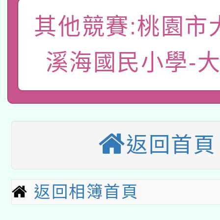
A3數位素養講師名單
礎課程
其他競賽:桃園市
「數位內容與教學軟體線
有關大陸委員會函釋公
pilot」
溪海國民小學-
轉知經濟部水利署委託
薪期間赴陸應申請許可
115年8月22日(星期六)
業技術研究院辦理「11
2026年桃園地景藝術
桃園市孔廟祈福系列活
用水績優單位及節水達
返回首頁
本校115學年度第2次
開 智慧啟航」
動」
適應運動共學行動站研
招甄選結果公告(無人
返回相簿首頁
本館辦理115年度閱讀
招)