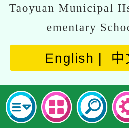
Taoyuan Municipal Hs
ementary Scho
English
中