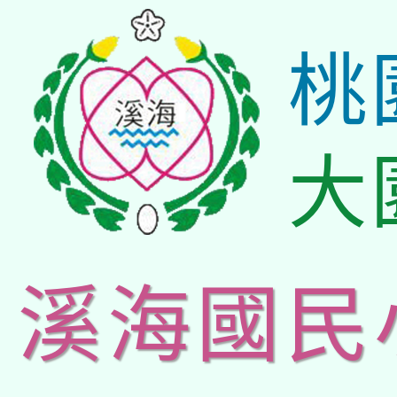
桃
大
溪海國民