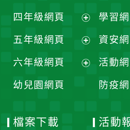
開
展
單
四年級網頁
學習網
選
開
展
單
五年級網頁
資安網
選
開
展
單
六年級網頁
活動網
選
開
展
單
幼兒園網頁
防疫網
選
開
單
選
檔案下載
活動
單