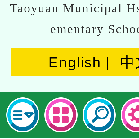
Taoyuan Municipal Hs
ementary Scho
English
中