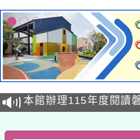
適應運動共學行動站研
本館辦理115年度閱讀
科技賦能─人工智慧(AI
暨閱讀推動專業研習
A3數位素養講師名單
礎課程