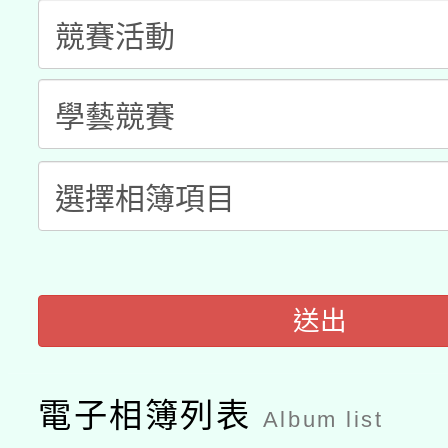
A3數位素養講師名單
礎課程
「數位內容與教學軟體線
有關大陸委員會函釋公
pilot」
轉知經濟部水利署委託
薪期間赴陸應申請許可
115年8月22日(星期六)
業技術研究院辦理「11
2026年桃園地景藝術
桃園市孔廟祈福系列活
用水績優單位及節水達
「2026桃園藝術巡演
送出
開 智慧啟航」
動」
關事宜
電子相簿列表
Album list