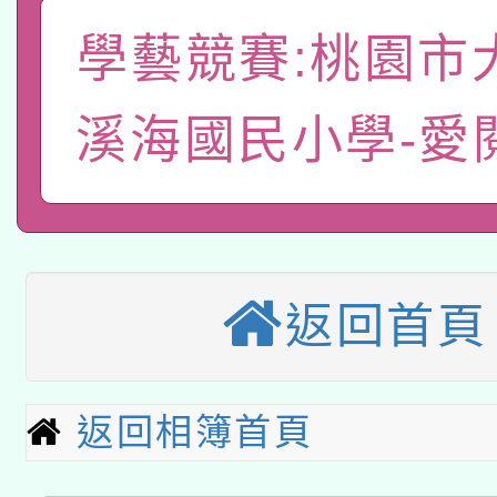
「數位內容與教學軟體線
學藝競賽:桃園市
有關大陸委員會函釋公
pilot」
轉知經濟部水利署委託
溪海國民小學-愛
薪期間赴陸應申請許可
115年8月22日(星期六)
業技術研究院辦理「11
2026年桃園地景藝術
桃園市孔廟祈福系列活
用水績優單位及節水達
「2026桃園藝術巡演
開 智慧啟航」
動」
返回首頁
適應運動共學行動站研
關事宜
本館辦理115年度閱讀
返回相簿首頁
科技賦能─人工智慧(AI
暨閱讀推動專業研習