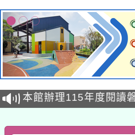
適應運動共學行動站研
本館辦理115年度閱讀
科技賦能─人工智慧(AI
暨閱讀推動專業研習
A3數位素養講師名單
礎課程