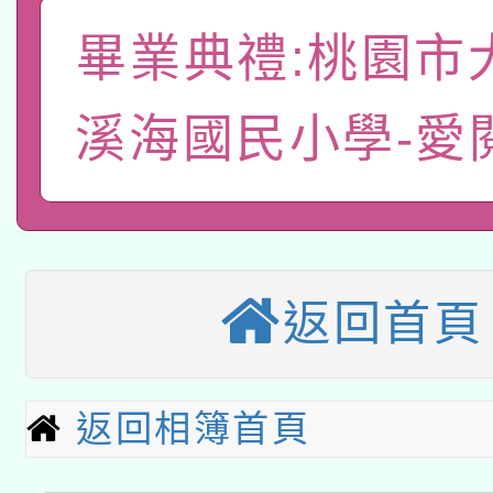
「數位內容與教學軟體線
畢業典禮:桃園市
有關大陸委員會函釋公
pilot」
轉知經濟部水利署委託
溪海國民小學-愛
薪期間赴陸應申請許可
115年8月22日(星期六)
業技術研究院辦理「11
2026年桃園地景藝術
桃園市孔廟祈福系列活
用水績優單位及節水達
「2026桃園藝術巡演
開 智慧啟航」
動」
返回首頁
適應運動共學行動站研
關事宜
本館辦理115年度閱讀
返回相簿首頁
科技賦能─人工智慧(AI
暨閱讀推動專業研習