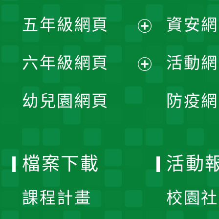
展
單
五年級網頁
資安網
選
開
展
單
六年級網頁
活動網
選
開
展
單
幼兒園網頁
防疫網
選
開
單
選
檔案下載
活動
單
課程計畫
校園社