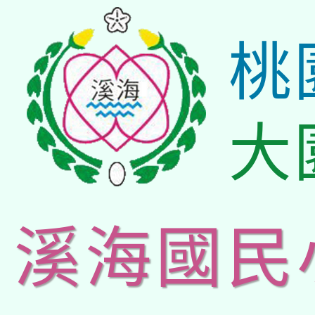
桃
大
溪海國民