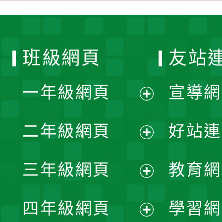
班級網頁
友站
一年級網頁
宣導網
展
二年級網頁
好站連
開
展
三年級網頁
教育網
選
開
展
單
四年級網頁
學習網
選
開