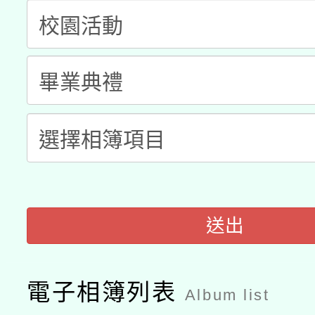
A3數位素養講師名單
礎課程
「數位內容與教學軟體線
有關大陸委員會函釋公
pilot」
轉知經濟部水利署委託
薪期間赴陸應申請許可
115年8月22日(星期六)
業技術研究院辦理「11
2026年桃園地景藝術
桃園市孔廟祈福系列活
用水績優單位及節水達
「2026桃園藝術巡演
送出
開 智慧啟航」
動」
關事宜
電子相簿列表
Album list