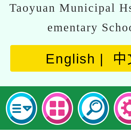
Taoyuan Municipal Hs
ementary Scho
English
中