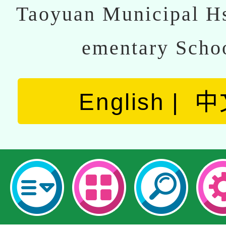
Taoyuan Municipal Hs
ementary Scho
English
中