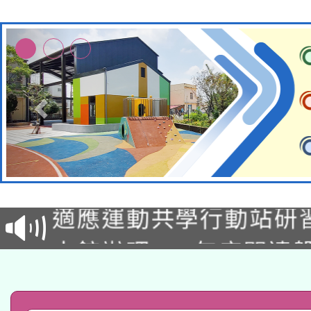
本校115學年度第2次
適應運動共學行動站研
招甄選結果公告(無人
本館辦理115年度閱讀
招)
科技賦能─人工智慧(AI
暨閱讀推動專業研習