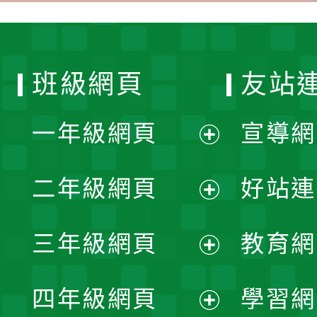
班級網頁
友站
一年級網頁
宣導網
展
二年級網頁
好站連
開
展
三年級網頁
教育網
選
開
展
單
四年級網頁
學習網
選
開