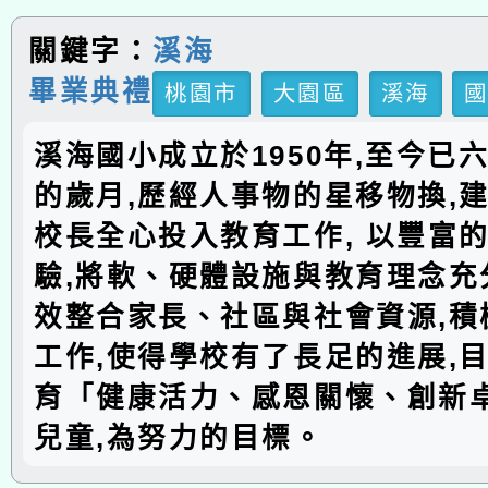
關鍵字：
溪海
畢業典禮
桃園市
大園區
溪海
溪海國小成立於1950年,至今已
的歲月,歷經人事物的星移物換,建
校長全心投入教育工作, 以豐富
驗,將軟、硬體設施與教育理念充分
效整合家長、社區與社會資源,積
工作,使得學校有了長足的進展,
育「健康活力、感恩關懷、創新
兒童,為努力的目標。