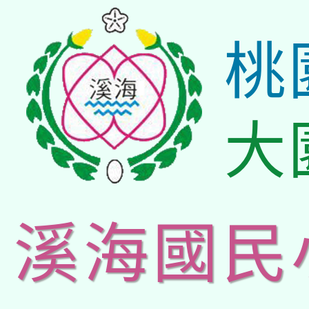
桃
大
溪海國民