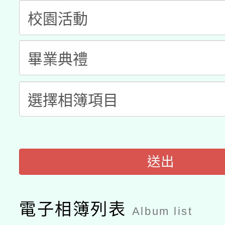
科技賦能─人工智慧(AI
暨閱讀推動專業研習
A3數位素養講師名單
礎課程
「數位內容與教學軟體線
有關大陸委員會函釋公
pilot」
轉知經濟部水利署委託
薪期間赴陸應申請許可
115年8月22日(星期六)
業技術研究院辦理「11
2026年桃園地景藝術
桃園市孔廟祈福系列活
用水績優單位及節水達
送出
開 智慧啟航」
動」
電子相簿列表
Album list