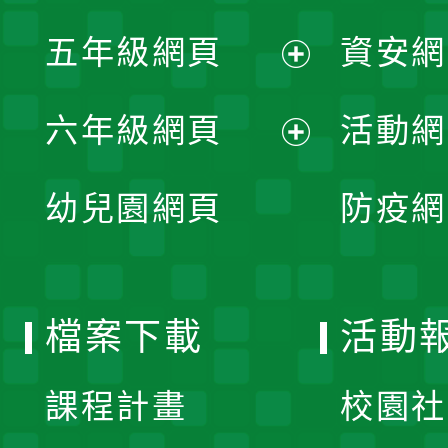
展
單
五年級網頁
資安網
選
開
展
單
六年級網頁
活動網
選
開
展
單
幼兒園網頁
防疫網
選
開
單
選
檔案下載
活動
單
課程計畫
校園社