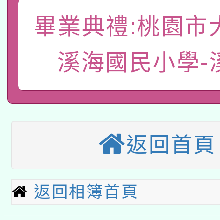
A3數位素養講師名單
礎課程
畢業典禮:桃園市
「數位內容與教學軟體線
有關大陸委員會函釋公
pilot」
溪海國民小學-
轉知經濟部水利署委託
薪期間赴陸應申請許可
115年8月22日(星期六)
業技術研究院辦理「11
2026年桃園地景藝術
桃園市孔廟祈福系列活
用水績優單位及節水達
返回首頁
本校115學年度第2次
開 智慧啟航」
動」
適應運動共學行動站研
招甄選結果公告(無人
返回相簿首頁
本館辦理115年度閱讀
招)