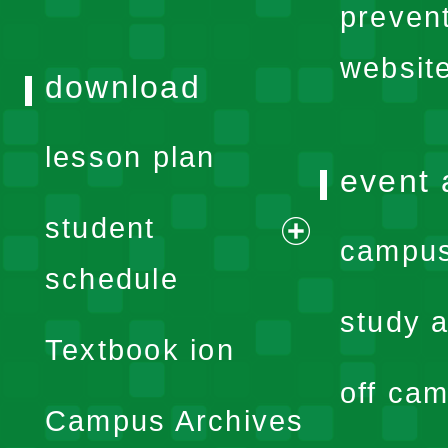
preven
websit
download
lesson plan
event 
student
campus
expand
schedule
menu
study a
Textbook ion
off cam
Campus Archives