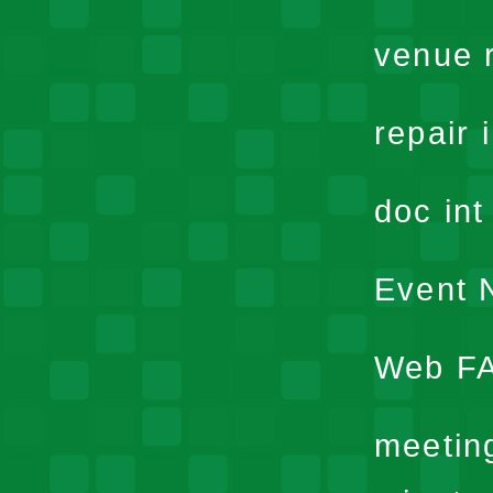
venue 
repair 
doc in
Event N
Web F
meetin