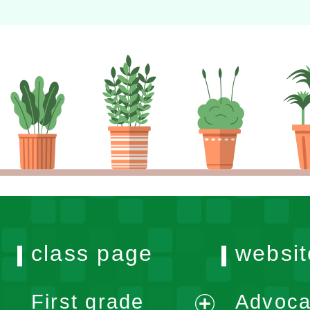
class page
websit
First grade
Advoca