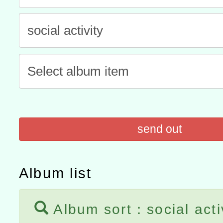
灣師範大學辦理「114至1
函轉國家教育研究院中心辦
進學校輔導計畫師資專業
民族教育政策研討會「原
轉知教育部國民及學前教
計畫
趨勢與發展」
政府教育局辦理「115年
函轉國立臺灣師範大學辦
研習實施計畫－夢的N次方
臺北學習中心115年度第2
轉知有關國立成功大學辦
北場」計畫
班」招生簡章及EDM
共融平台-教案暨教學示範
教育部國民及學前教育署「11
send out
章
COVID-19疫苗接種計畫
擴大為「滿6個月以上尚未
Album list
措施，延長至115年9月28
Album sort：social acti