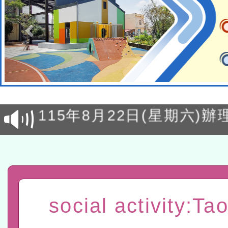
轉知經濟部水利署委託財
研究院辦理「115年表揚
115年8月22日(星期六)辦
位及節水達人選拔活動」
市孔廟祈福系列活動—儒門
2026年桃園地景藝術節教
航」
「2026桃園藝術巡演」活
宜
轉知教育部國民及學前教
social activity:Ta
灣師範大學辦理「114至1
函轉國家教育研究院中心辦