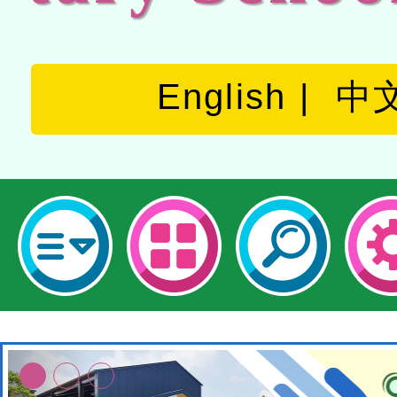
English
中