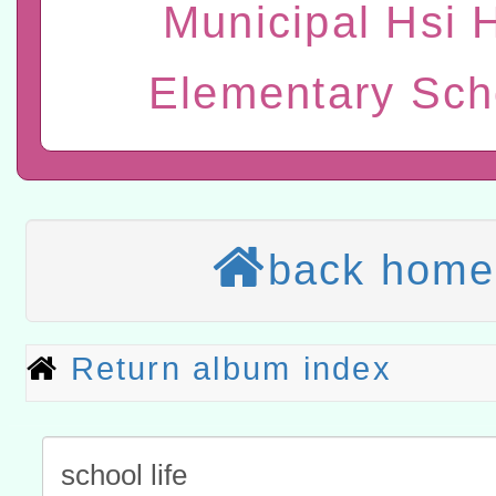
進學校輔導計畫師資專業
民族教育政策研討會「原
Municipal Hsi 
轉知教育部國民及學前教
計畫
趨勢與發展」
政府教育局辦理「115年
函轉國立臺灣師範大學辦
Elementary Sch
研習實施計畫－夢的N次方
臺北學習中心115年度第2
轉知有關國立成功大學辦
北場」計畫
班」招生簡章及EDM
共融平台-教案暨教學示範
教育部國民及學前教育署「11
章
COVID-19疫苗接種計畫
轉知經濟部水利署委託財
back home
擴大為「滿6個月以上尚未
研究院辦理「115年表揚
115年8月22日(星期六)辦
措施，延長至115年9月28
位及節水達人選拔活動」
市孔廟祈福系列活動—儒門
2026年桃園地景藝術節教
Return album index
航」
「2026桃園藝術巡演」活
宜
轉知教育部國民及學前教