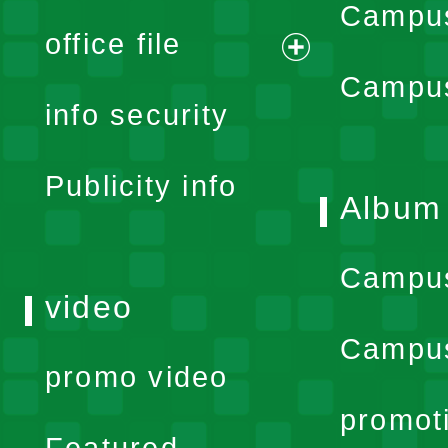
Campus
office file
expand
Campus
info security
menu
Publicity info
Album
Campu
video
Campus
promo video
promot
Featured