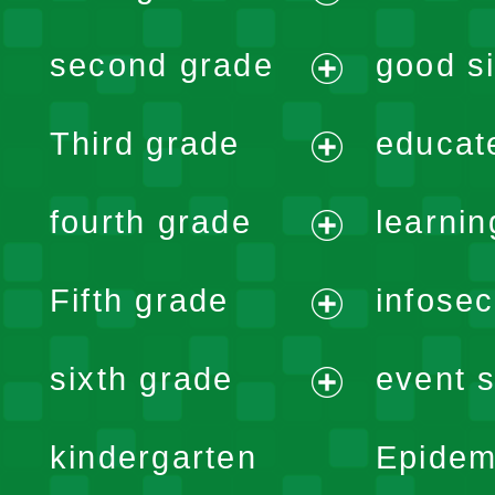
expand
second grade
good si
menu
expand
Third grade
educat
menu
expand
fourth grade
learnin
menu
expand
Fifth grade
infose
menu
expand
sixth grade
event s
menu
expand
kindergarten
Epidem
menu