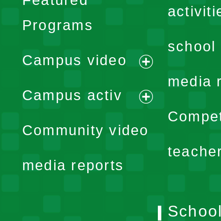
activiti
Programs
school 
Campus video
expand
media 
Campus activ
menu
expand
Compet
Community video
menu
teache
media reports
School