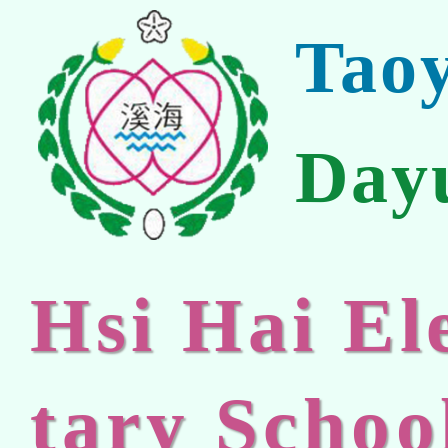
Tao
Day
Hsi Hai E
tary Schoo