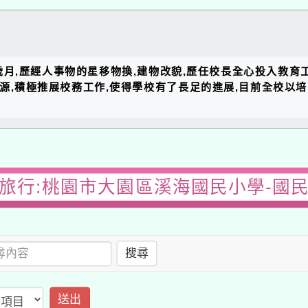
的歲月,歷經人事物的星移物換,建物改貌,歷任校長全心投入教育
資源,積極推展校務工作,使得學校有了長足的進展,目前全校以
旅行:桃園市大園區溪海國民小學-國
搜尋
送出