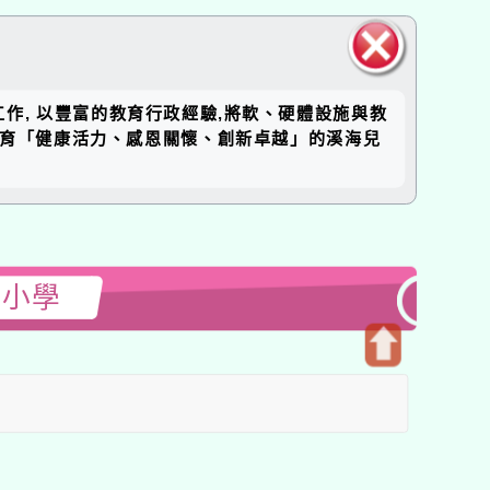
關閉區
工作, 以豐富的教育行政經驗,將軟、硬體設施與教
塊
培育「健康活力、感恩關懷、創新卓越」的溪海兒
民小學
開
啟
上
方
區