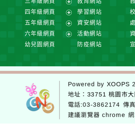
三年級網頁
教育網站
選
開
展
四年級網頁
學習網站
單
選
開
展
五年級網頁
資安網站
單
選
開
展
六年級網頁
活動網站
單
選
開
展
幼兒園網頁
防疫網站
單
選
開
單
選
單
Powered by
XOOPS
2
地址：
33751 桃園市
電話:03-3862174
傳真
建議瀏覽器 chrome
網
網站設計：
Neil網站設計