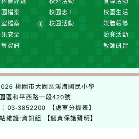
教科書評選
校外活動
宣導活動
選
開
校園檔案
校園志工
校園生活
單
選
處室檔案
校園活動
媒體報導
單
展
資訊安全
競賽活動
開
宣導資訊
教師研習
選
單
026
桃園市大園區溪海國民小學
大園區和平西路一段420號
：03-3852200
【處室分機表】
站維護:資訊組
【個資保護聲明】