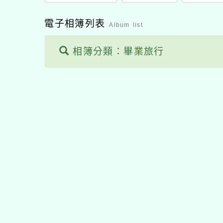
電子相簿列表
Album list
相簿分類：畢業旅行
佈景版本：
neilhhes
適用瀏覽器：Edge、Goo
Xoops版本：
XOOPS