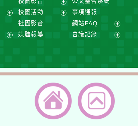
校園影音
公文整合系統
選
開
展
校園活動
事項通報
單
選
開
展
展
社團影音
網站FAQ
單
選
開
開
展
媒體報導
會議記錄
單
選
選
開
展
展
單
單
選
開
開
單
選
選
單
單
返回首頁
返回頂端