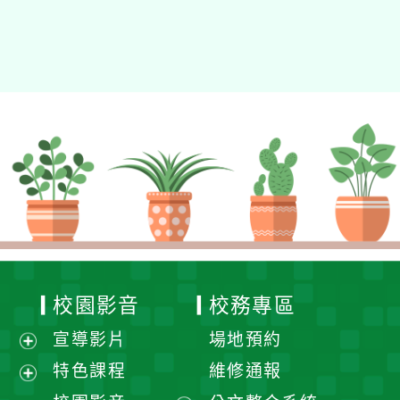
校園影音
校務專區
宣導影片
場地預約
展
特色課程
維修通報
開
展