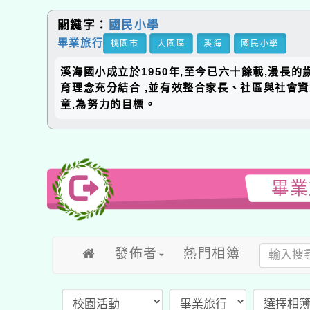
關鍵字：
國民小學
畢業旅行
桃園市
大園區
溪海
國民小學
溪海國小成立於1950年,至今已六十餘載,漫長
育理念充分結合 ,並有效整合家長、社區與社會
童,為努力的目標。
畢業
發佈者
熱門相簿