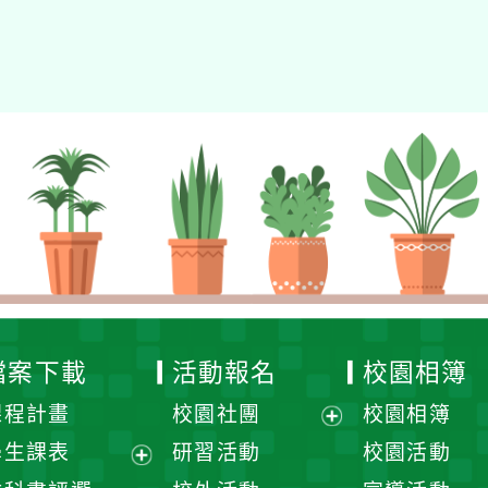
eil網站設計工坊
徐嘉裕 Neil hsu
檔案下載
活動報名
校園相簿
課程計畫
校園社團
校園相簿
展
學生課表
研習活動
校園活動
開
展