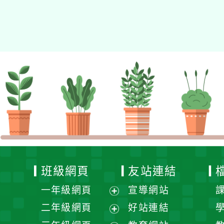
Xoops
網站設計
：
N
Xoops網站設計者：
班級網頁
友站連結
一年級網頁
宣導網站
展
二年級網頁
好站連結
開
展