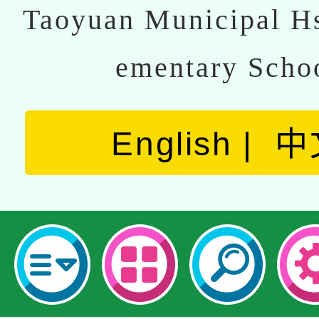
Taoyuan Municipal Hs
ementary Scho
English
中