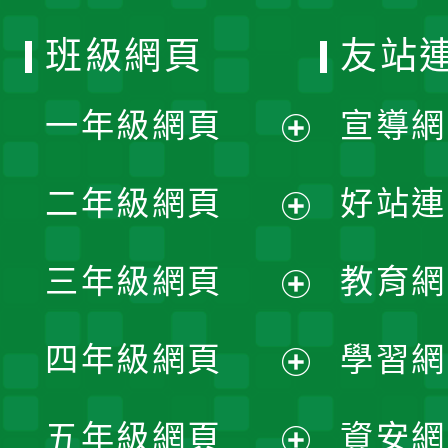
班級網頁
友站
一年級網頁
宣導網
展
二年級網頁
好站連
開
展
三年級網頁
教育網
選
開
展
單
四年級網頁
學習網
選
開
展
單
五年級網頁
資安網
選