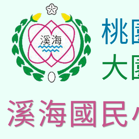
桃
大
溪海國民