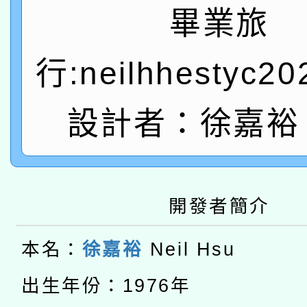
A3數位素養講師名單
礎課程
畢業旅
「數位內容與教學軟體線
行:neilhhestyc2
有關大陸委員會函釋公
pilot」
轉知經濟部水利署委託
薪期間赴陸應申請許可
設計者：徐嘉裕 N
115年8月22日(星期六)
業技術研究院辦理「11
2026年桃園地景藝術
桃園市孔廟祈福系列活
用水績優單位及節水達
開發者簡介
本校115學年度第2次
開 智慧啟航」
動」
適應運動共學行動站研
本名：
徐嘉裕
Neil Hsu
招甄選結果公告(無人
本館辦理115年度閱讀
出生年份：1976年
招)