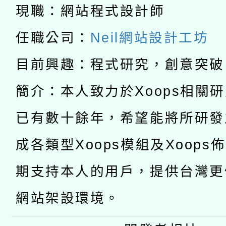
科技賦能─人工智慧(AI
暨閱讀推動專業研習
現職：網站程式設計師
A3數位素養講師名單
礎課程
任職公司：
Neil網站設計工坊
「數位內容與教學軟體線
目前興趣：程式研究，創意突破
有關大陸委員會函釋公
pilot」
簡介：本人致力於Xoops相關
轉知經濟部水利署委託
薪期間赴陸應申請許可
已有數十餘年，希望能將所研發
115年8月22日(星期六)
業技術研究院辦理「11
成各類型Xoops模組及Xoops
2026年桃園地景藝術
桃園市孔廟祈福系列活
用水績優單位及節水達
期支持本人的用戶，提供台灣更
開 智慧啟航」
動」
網站架設環境。