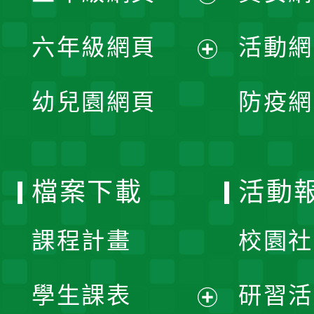
開
展
單
六年級網頁
活動網
選
開
展
單
幼兒園網頁
防疫網
選
開
單
選
檔案下載
活動
單
課程計畫
校園社
學生課表
研習活