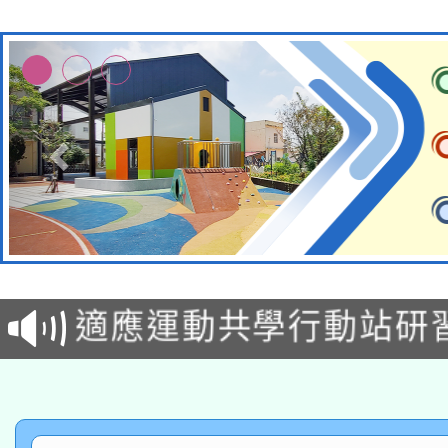
本校115學年度第2次
適應運動共學行動站研
招甄選結果公告(無人
本館辦理115年度閱讀
招)
科技賦能─人工智慧(AI
暨閱讀推動專業研習