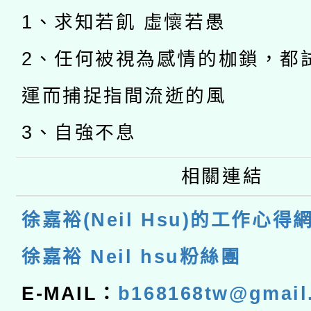
1、求知若飢 虛懷若愚
2、任何被視為感情的枷鎖，都
運而捕捉指間流逝的風
3、自強不息
相關連結
徐嘉裕(Neil Hsu)的工作心得
徐嘉裕 Neil hsu粉絲團
E-MAIL：
b168168tw@gmail