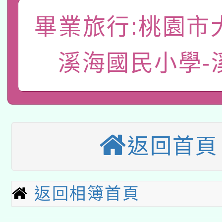
A3數位素養講師名單
礎課程
畢業旅行:桃園市
「數位內容與教學軟體線
有關大陸委員會函釋公
pilot」
溪海國民小學-
轉知經濟部水利署委託
薪期間赴陸應申請許可
115年8月22日(星期六)
業技術研究院辦理「11
2026年桃園地景藝術
桃園市孔廟祈福系列活
用水績優單位及節水達
返回首頁
本校115學年度第2次
開 智慧啟航」
動」
適應運動共學行動站研
招甄選結果公告(無人
返回相簿首頁
本館辦理115年度閱讀
招)