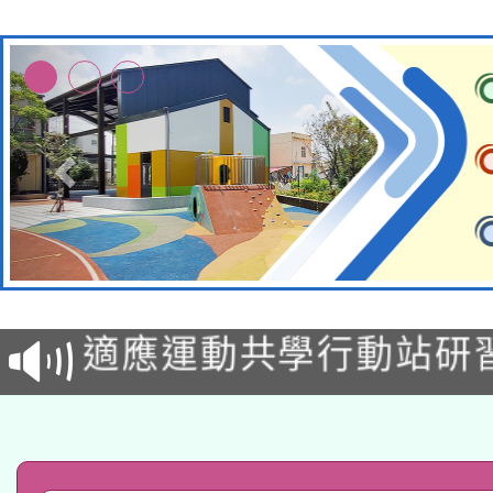
本校115學年度第2次
適應運動共學行動站研
招甄選結果公告(無人
本館辦理115年度閱讀
招)
科技賦能─人工智慧(AI
暨閱讀推動專業研習