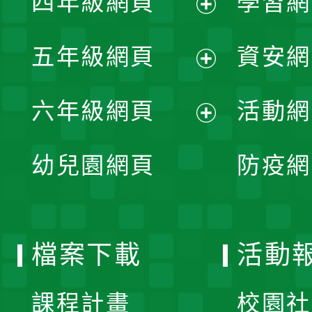
四年級網頁
學習網
選
開
展
單
五年級網頁
資安網
選
開
展
單
六年級網頁
活動網
選
開
展
單
幼兒園網頁
防疫網
選
開
單
選
檔案下載
活動
單
課程計畫
校園社