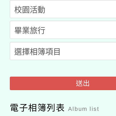
科技賦能─人工智慧(AI
暨閱讀推動專業研習
A3數位素養講師名單
礎課程
「數位內容與教學軟體線
有關大陸委員會函釋公
pilot」
轉知經濟部水利署委託
薪期間赴陸應申請許可
115年8月22日(星期六)
業技術研究院辦理「11
2026年桃園地景藝術
桃園市孔廟祈福系列活
送出
用水績優單位及節水達
開 智慧啟航」
動」
電子相簿列表
Album list