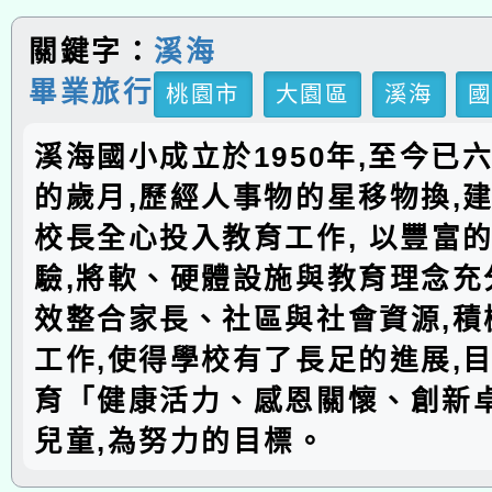
關鍵字：
溪海
畢業旅行
桃園市
大園區
溪海
溪海國小成立於1950年,至今已
的歲月,歷經人事物的星移物換,建
校長全心投入教育工作, 以豐富
驗,將軟、硬體設施與教育理念充分
效整合家長、社區與社會資源,積
工作,使得學校有了長足的進展,
育「健康活力、感恩關懷、創新
兒童,為努力的目標。