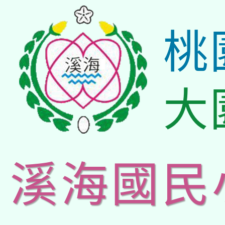
桃
大
溪海國民