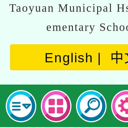
Taoyuan Municipal Hs
ementary Scho
English
中