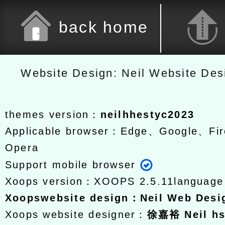
back home
Website Design: Neil Website De
themes version：
neilhhestyc2023
Applicable browser：Edge、Google、Fir
Opera
Support mobile browser
Xoops version：
XOOPS 2.5.11
languag
Xoops
website design
：
Neil Web Des
Xoops website designer：
徐嘉裕 Neil h