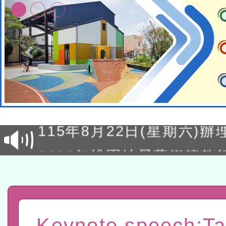
轉知經濟部水利署委託財
研究院辦理「115年表揚
115年8月22日(星期六)辦
位及節水達人選拔活動」
市孔廟祈福系列活動—儒門
2026年桃園地景藝術節教
航」
「2026桃園藝術巡演」活
宜
轉知教育部國民及學前教
Keynote speech:T
灣師範大學辦理「114至1
函轉國家教育研究院中心辦