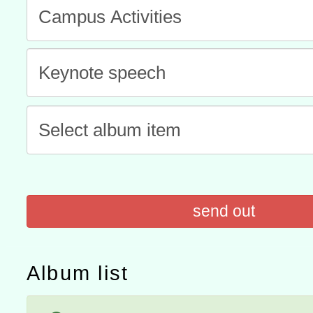
灣師範大學辦理「114至1
函轉國家教育研究院中心辦
進學校輔導計畫師資專業
民族教育政策研討會「原
轉知教育部國民及學前教
計畫
趨勢與發展」
政府教育局辦理「115年
函轉國立臺灣師範大學辦
研習實施計畫－夢的N次方
臺北學習中心115年度第2
轉知有關國立成功大學辦
北場」計畫
班」招生簡章及EDM
共融平台-教案暨教學示範
教育部國民及學前教育署「11
章
COVID-19疫苗接種計畫
send out
擴大為「滿6個月以上尚未
Album list
措施，延長至115年9月28