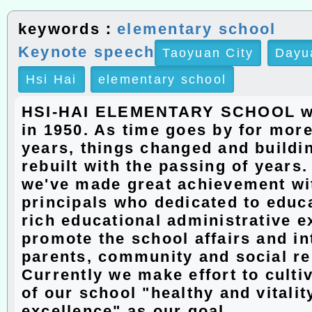
keywords：
elementary school
Keynote speech
Taoyuan City
Dayu
Hsi Hai
elementary school
HSI-HAI ELEMENTARY SCHOOL w
in 1950. As time goes by for more
years, things changed and buildi
rebuilt with the passing of years
we've made great achievement wit
principals who dedicated to educ
rich educational administrative e
promote the school affairs and in
parents, community and social r
Currently we make effort to culti
of our school "healthy and vitalit
excellence" as our goal.