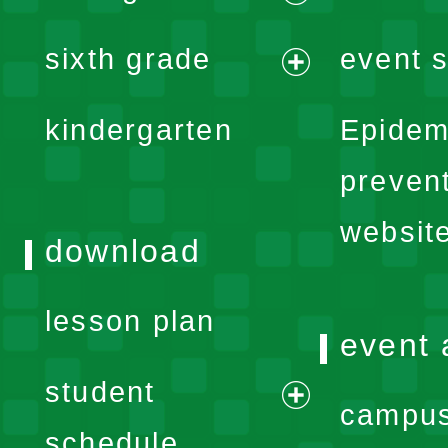
menu
expand
sixth grade
event s
menu
expand
kindergarten
Epidem
menu
preven
websit
download
lesson plan
event 
student
campus
expand
schedule