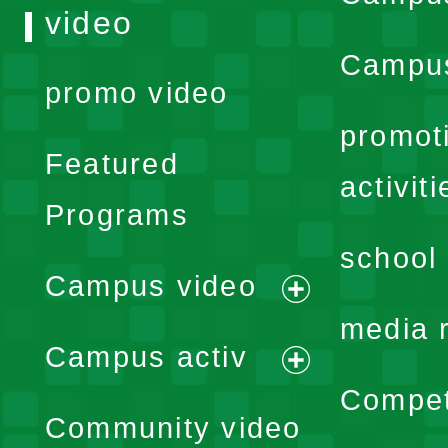
video
Campus
promo video
promot
Featured
activiti
Programs
school 
Campus video
expand
media 
Campus activ
menu
expand
Compet
Community video