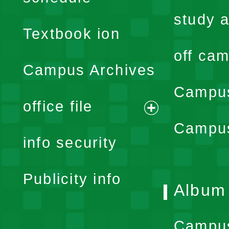
menu
study a
Textbook ion
off cam
Campus Archives
Campus
office file
expand
Campus
info security
menu
Publicity info
Album
Campu