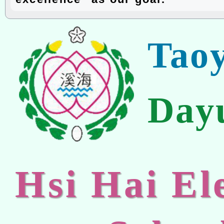
Tao
Day
Hsi Hai E