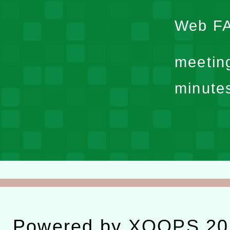
Web F
meetin
minute
Powered by
XOOPS
20