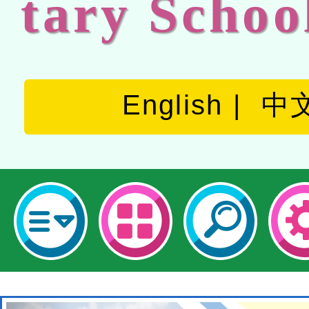
tary Schoo
English
中