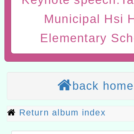
進學校輔導計畫師資專業
民族教育政策研討會「原
轉知教育部國民及學前教
Municipal Hsi 
計畫
趨勢與發展」
政府教育局辦理「115年
函轉國立臺灣師範大學辦
Elementary Sch
研習實施計畫－夢的N次方
臺北學習中心115年度第2
轉知有關國立成功大學辦
北場」計畫
班」招生簡章及EDM
共融平台-教案暨教學示範
教育部國民及學前教育署「11
章
COVID-19疫苗接種計畫
轉知經濟部水利署委託財
back home
擴大為「滿6個月以上尚未
研究院辦理「115年表揚
115年8月22日(星期六)辦
措施，延長至115年9月28
位及節水達人選拔活動」
市孔廟祈福系列活動—儒門
2026年桃園地景藝術節教
Return album index
航」
「2026桃園藝術巡演」活
宜
轉知教育部國民及學前教