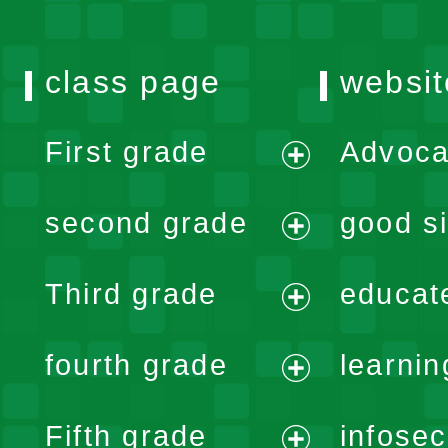
class page
websit
First grade
Advoca
expand
second grade
good si
menu
expand
Third grade
educat
menu
expand
fourth grade
learnin
menu
expand
Fifth grade
infose