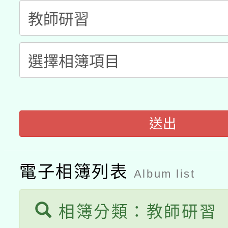
科技賦能─人工智慧(AI
暨閱讀推動專業研習
A3數位素養講師名單
礎課程
「數位內容與教學軟體線
有關大陸委員會函釋公
pilot」
轉知經濟部水利署委託
薪期間赴陸應申請許可
送出
115年8月22日(星期六)
業技術研究院辦理「11
2026年桃園地景藝術
桃園市孔廟祈福系列活
用水績優單位及節水達
電子相簿列表
Album list
開 智慧啟航」
動」
相簿分類：教師研習