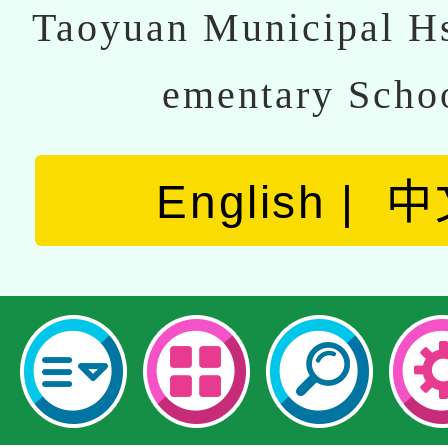
Taoyuan Municipal Hs
ementary Scho
English
中