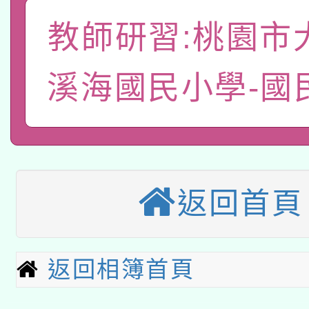
A3數位素養講師名單
礎課程
教師研習:桃園市
「數位內容與教學軟體線
有關大陸委員會函釋公
溪海國民小學-國
pilot」
轉知經濟部水利署委託
薪期間赴陸應申請許可
115年8月22日(星期六)
業技術研究院辦理「11
2026年桃園地景藝術
桃園市孔廟祈福系列活
用水績優單位及節水達
返回首頁
本校115學年度第2次
開 智慧啟航」
動」
適應運動共學行動站研
招甄選結果公告(無人
返回相簿首頁
本館辦理115年度閱讀
招)