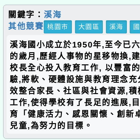
關鍵字：
溪海
其他競賽
桃園市
大園區
溪海
溪海國小成立於1950年,至今已
的歲月,歷經人事物的星移物換,建
校長全心投入教育工作, 以豐富
驗,將軟、硬體設施與教育理念充分
效整合家長、社區與社會資源,積
工作,使得學校有了長足的進展,
育「健康活力、感恩關懷、創新
兒童,為努力的目標。