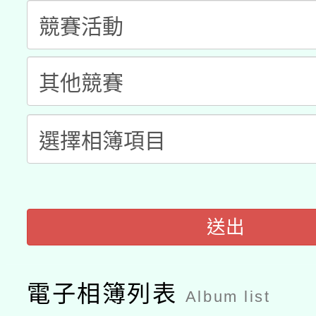
科技賦能─人工智慧(AI
暨閱讀推動專業研習
A3數位素養講師名單
礎課程
「數位內容與教學軟體線
有關大陸委員會函釋公
pilot」
轉知經濟部水利署委託
薪期間赴陸應申請許可
115年8月22日(星期六)
業技術研究院辦理「11
2026年桃園地景藝術
桃園市孔廟祈福系列活
送出
用水績優單位及節水達
開 智慧啟航」
動」
電子相簿列表
Album list