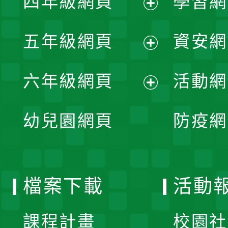
四年級網頁
學習網
選
開
展
單
五年級網頁
資安網
選
開
展
單
六年級網頁
活動網
選
開
展
單
幼兒園網頁
防疫網
選
開
單
選
檔案下載
活動
單
課程計畫
校園社