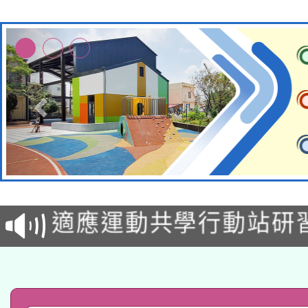
本校115學年度第2次
適應運動共學行動站研
招甄選結果公告(無人
本館辦理115年度閱讀
招)
科技賦能─人工智慧(AI
暨閱讀推動專業研習