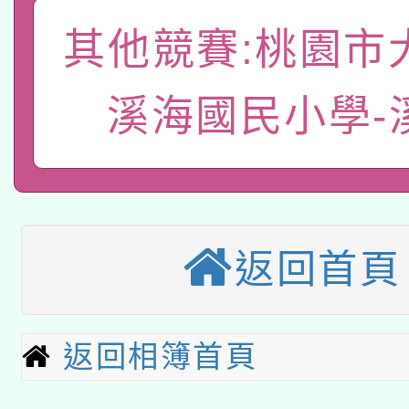
A3數位素養講師名單
礎課程
其他競賽:桃園市
「數位內容與教學軟體線
有關大陸委員會函釋公
溪海國民小學-
pilot」
轉知經濟部水利署委託
薪期間赴陸應申請許可
115年8月22日(星期六)
業技術研究院辦理「11
2026年桃園地景藝術
桃園市孔廟祈福系列活
用水績優單位及節水達
返回首頁
本校115學年度第2次
開 智慧啟航」
動」
適應運動共學行動站研
招甄選結果公告(無人
返回相簿首頁
本館辦理115年度閱讀
招)