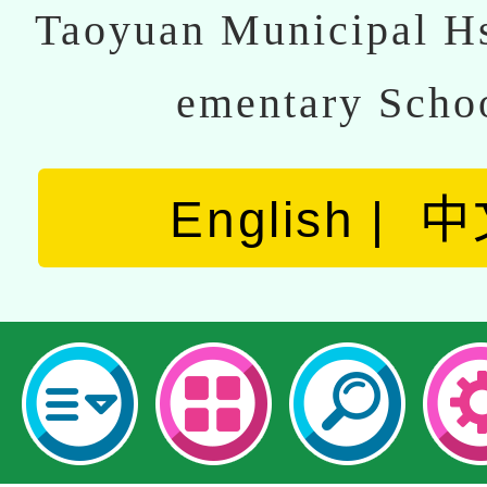
Taoyuan Municipal Hs
ementary Scho
English
中