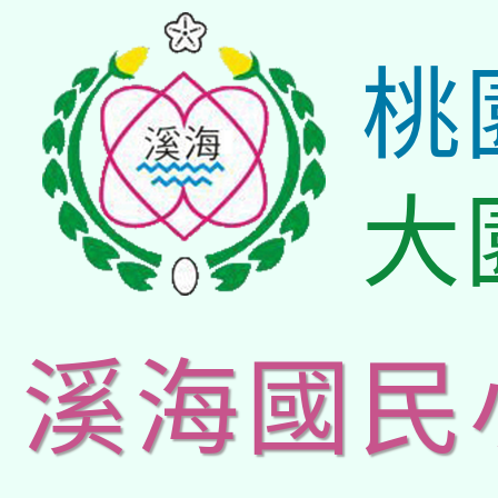
桃
大
溪海國民