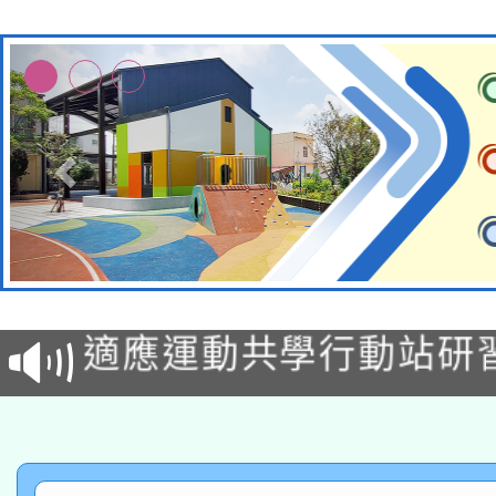
本校115學年度第2次
適應運動共學行動站研
招甄選結果公告(無人
本館辦理115年度閱讀
招)
科技賦能─人工智慧(AI
暨閱讀推動專業研習