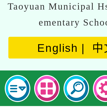
Taoyuan Municipal Hs
ementary Scho
English
中