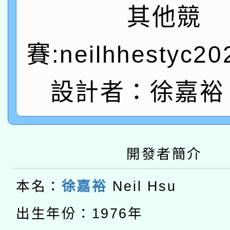
A3數位素養講師名單
礎課程
其他競
「數位內容與教學軟體線
賽:neilhhestyc2
有關大陸委員會函釋公
pilot」
轉知經濟部水利署委託
薪期間赴陸應申請許可
設計者：徐嘉裕 N
115年8月22日(星期六)
業技術研究院辦理「11
2026年桃園地景藝術
桃園市孔廟祈福系列活
用水績優單位及節水達
開發者簡介
本校115學年度第2次
開 智慧啟航」
動」
適應運動共學行動站研
招甄選結果公告(無人
本名：
徐嘉裕
Neil Hsu
本館辦理115年度閱讀
招)
出生年份：1976年