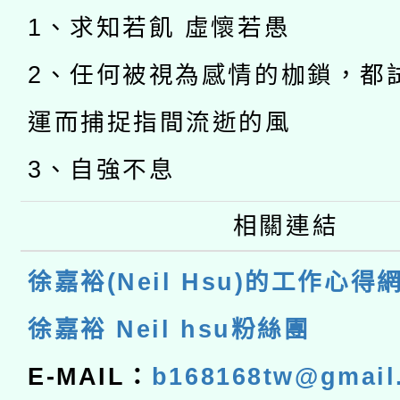
1、求知若飢 虛懷若愚
2、任何被視為感情的枷鎖，都
運而捕捉指間流逝的風
3、自強不息
相關連結
徐嘉裕(Neil Hsu)的工作心得
徐嘉裕 Neil hsu粉絲團
E-MAIL：
b168168tw@gmail