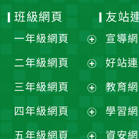
班級網頁
友站
一年級網頁
宣導網
展
二年級網頁
好站連
開
展
三年級網頁
教育網
選
開
展
單
四年級網頁
學習網
選
開
展
單
五年級網頁
資安網
選