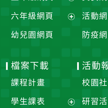
開
展
單
六年級網頁
活動網
選
開
展
單
幼兒園網頁
防疫網
選
開
單
選
檔案下載
活動
單
課程計畫
校園社
學生課表
研習活