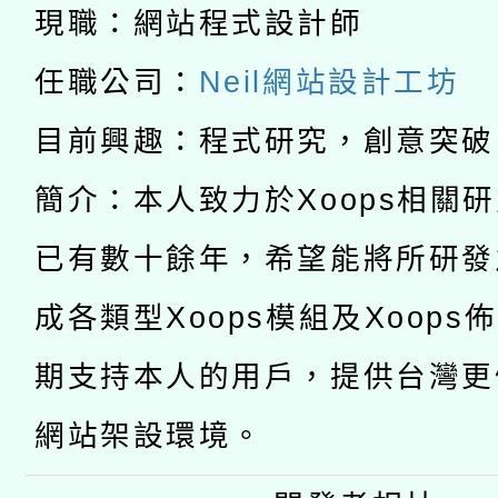
科技賦能─人工智慧(AI
暨閱讀推動專業研習
現職：網站程式設計師
A3數位素養講師名單
礎課程
任職公司：
Neil網站設計工坊
「數位內容與教學軟體線
目前興趣：程式研究，創意突破
有關大陸委員會函釋公
pilot」
簡介：本人致力於Xoops相關
轉知經濟部水利署委託
薪期間赴陸應申請許可
已有數十餘年，希望能將所研發
115年8月22日(星期六)
業技術研究院辦理「11
成各類型Xoops模組及Xoops
2026年桃園地景藝術
桃園市孔廟祈福系列活
用水績優單位及節水達
期支持本人的用戶，提供台灣更
開 智慧啟航」
動」
網站架設環境。