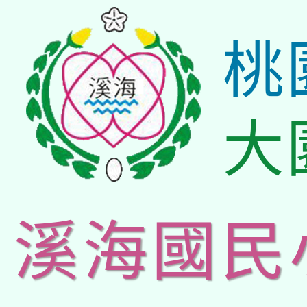
桃
大
溪海國民