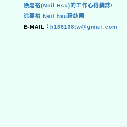
徐嘉裕(Neil Hsu)的工作心得網誌!
徐嘉裕 Neil hsu粉絲團
E-MAIL：
b168168tw@gmail.com
佈景版本：
neilhhes
適用瀏覽器：Edge、Goo
Xoops版本：
XOOPS
Xoops
網站設計
：
N
Xoops網站設計者：