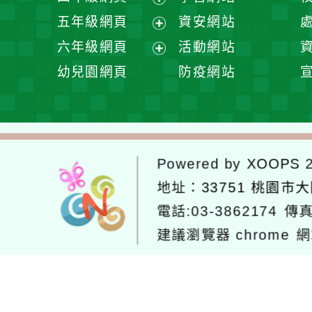
單
選
開
展
五年級網頁
資安網站
單
選
開
展
六年級網頁
活動網站
單
選
開
展
幼兒園網頁
防疫網站
單
選
開
單
選
單
Powered by
XOOPS
2
地址：
33751 桃園市
電話:03-3862174
傳真
建議瀏覽器 chrome
網
網站設計：
Neil網站設計
工坊