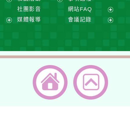
單
選
開
展
展
社團影音
網站FAQ
單
選
開
開
展
媒體報導
會議記錄
單
選
選
開
展
展
單
單
選
開
開
單
選
選
單
單
返回首頁
返回頂端