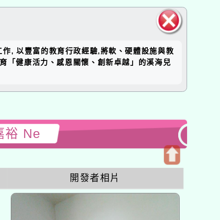
關閉區
工作, 以豐富的教育行政經驗,將軟、硬體設施與教
塊
培育「健康活力、感恩關懷、創新卓越」的溪海兒
嘉裕 Ne
開
開發者相片
啟
上
方
區