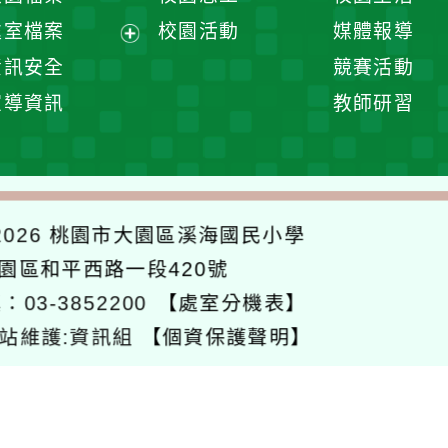
單
選
處室檔案
校園活動
媒體報導
單
展
資訊安全
競賽活動
開
宣導資訊
教師研習
選
單
026
桃園市大園區溪海國民小學
大園區和平西路一段420號
：03-3852200
【處室分機表】
站維護:資訊組
【個資保護聲明】