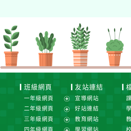
班級網頁
友站連結
一年級網頁
宣導網站
展
二年級網頁
好站連結
開
展
三年級網頁
教育網站
選
開
展
四年級網頁
學習網站