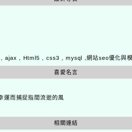
y , ajax , Html5 , css3 , mysql ,網站se
喜愛名言
幸運而捕捉指間流逝的風
相關連結