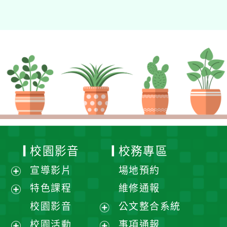
校園影音
校務專區
宣導影片
場地預約
展
特色課程
維修通報
開
展
校園影音
公文整合系統
選
開
展
校園活動
事項通報