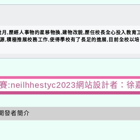
的歲月,歷經人事物的星移物換,建物改貌,歷任校長全心投入教育
資源,積極推展校務工作,使得學校有了長足的進展,目前全校以
:neilhhestyc2023網站設計者：徐
開發者簡介