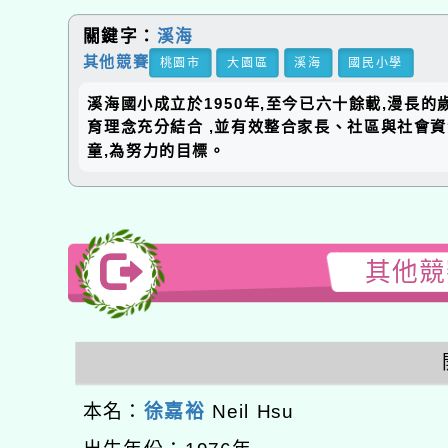
關鍵字：
溪海
其他競賽
桃園市
大園區
溪海
國民小學
溪海國小成立於1950年,至今已六十餘載,漫長
育理念充分結合 ,並有效整合家長、社區與社會
童,為努力的目標。
其他競賽
本名：
徐嘉裕
Neil Hsu