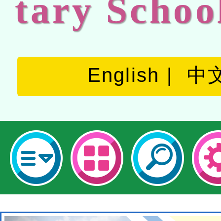
tary Schoo
English
中