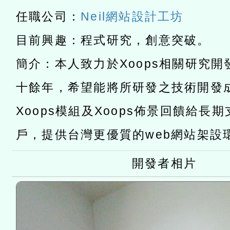
有關本府115年70歲以上
任職公司：
Neil網站設計工坊
康講座「吃得安心，動得
本校115學年度第2次代理
目前興趣：程式研究，創意突破。
休同仁踴躍參加一案。
結果公告(無人報名，續辦
適應運動共學行動站研習
簡介：本人致力於Xoops相關研究
本館辦理115年度閱讀磐
十餘年，希望能將所研發之技術開發
讀推動專業研習
科技賦能─人工智慧(AI)
Xoops模組及Xoops佈景回饋給長
程
A3數位素養講師名單
戶，提供台灣更優質的web網站架設
開發者相片