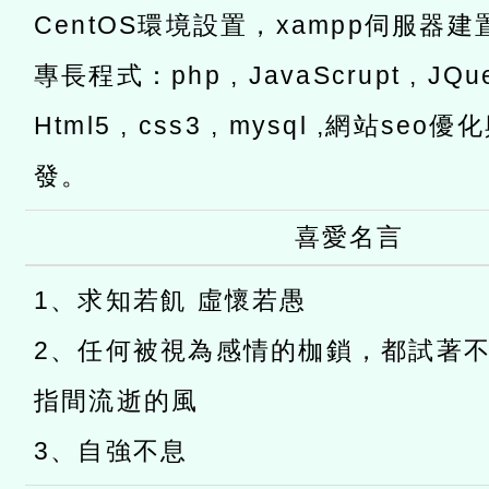
CentOS環境設置，xampp伺服器建
專長程式：php , JavaScrupt , JQuer
Html5 , css3 , mysql ,網站s
發。
喜愛名言
1、求知若飢 虛懷若愚
2、任何被視為感情的枷鎖，都試著
指間流逝的風
3、自強不息