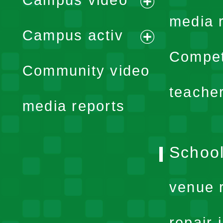
Campus video
expand
media 
Campus activ
menu
expand
Compet
Community video
menu
teache
media reports
School
venue 
repair 