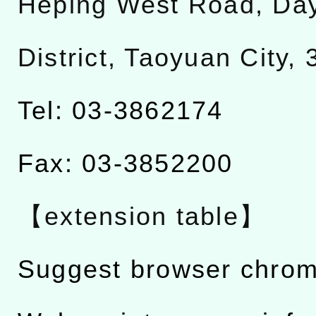
Heping West Road, Da
District, Taoyuan City,
Tel: 03-3862174
Fax: 03-3852200
【extension table】
Suggest browser chro