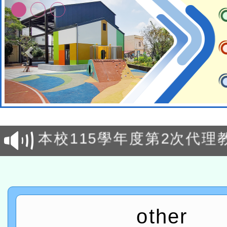
本校115學年度第1次鐘點
招考甄選結果公告(尚有缺額
本校115學年度第2次代理
甄選結果公告(尚有缺額)
有關原住民族委員會115年
原住民族歲時祭儀放假日
兒童少年暑期犯罪預防活
有關本府115年70歲以上
other