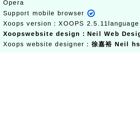
Opera
Support mobile browser
Xoops version：
XOOPS 2.5.11
languag
Xoops
website design
：
Neil Web Des
Xoops website designer：
徐嘉裕 Neil h