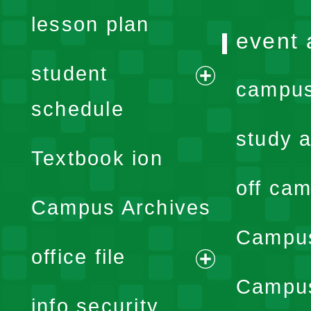
lesson plan
event 
student
campus
expand
schedule
menu
study a
Textbook ion
off cam
Campus Archives
Campus
office file
expand
Campus
info security