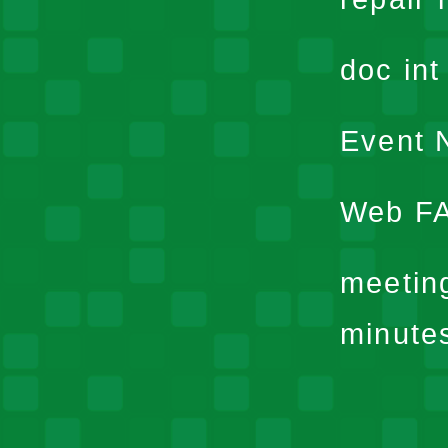
doc in
Event N
Web F
meetin
minute