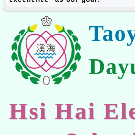
Tao
Day
Hsi Hai E