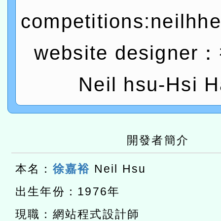
康講座「吃得安心，動得
本校115學年度第2次代理
competitions:neilhh
休同仁踴躍參加一案。
結果公告(無人報名，續辦
適應運動共學行動站研習
website designe
本館辦理115年度閱讀磐
讀推動專業研習
科技賦能─人工智慧(AI)
Neil hsu-Hsi H
程
A3數位素養講師名單
本校115學年度第1次鐘點
開發者簡介
招考甄選結果公告(尚有缺額
本校115學年度第2次代理
本名：
徐嘉裕
Neil Hsu
甄選結果公告(尚有缺額)
有關原住民族委員會115年
出生年份：1976年
原住民族歲時祭儀放假日
兒童少年暑期犯罪預防活
現職：網站程式設計師