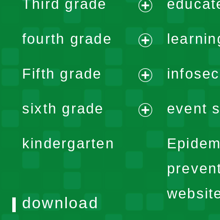
Third grade
educat
menu
expand
fourth grade
learnin
menu
expand
Fifth grade
infose
menu
expand
sixth grade
event s
menu
expand
kindergarten
Epidem
menu
preven
websit
download