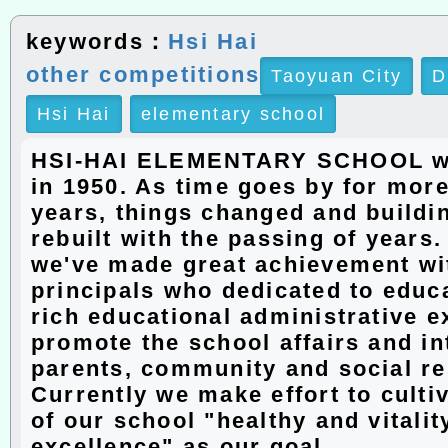
keywords：
Hsi Hai
other competitions
Taoyuan City
D
Hsi Hai
elementary school
HSI-HAI ELEMENTARY SCHOOL w
in 1950. As time goes by for more
years, things changed and buildi
rebuilt with the passing of years
we've made great achievement wit
principals who dedicated to educ
rich educational administrative e
promote the school affairs and in
parents, community and social r
Currently we make effort to culti
of our school "healthy and vitalit
excellence" as our goal.