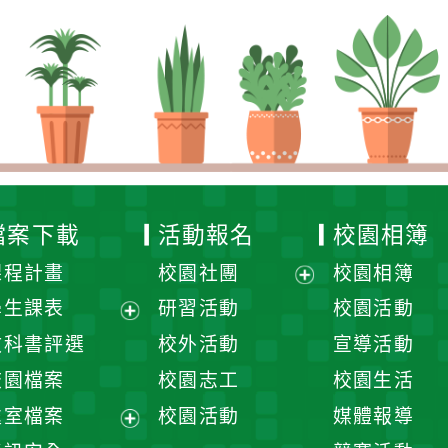
檔案下載
活動報名
校園相簿
課程計畫
校園社團
校園相簿
展
學生課表
研習活動
校園活動
開
展
教科書評選
校外活動
宣導活動
選
開
校園檔案
校園志工
校園生活
單
選
處室檔案
校園活動
媒體報導
單
展