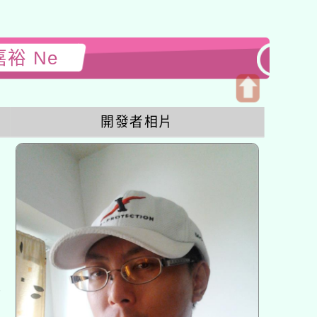
嘉裕 Ne
開
開發者相片
啟
上
方
區
塊
各