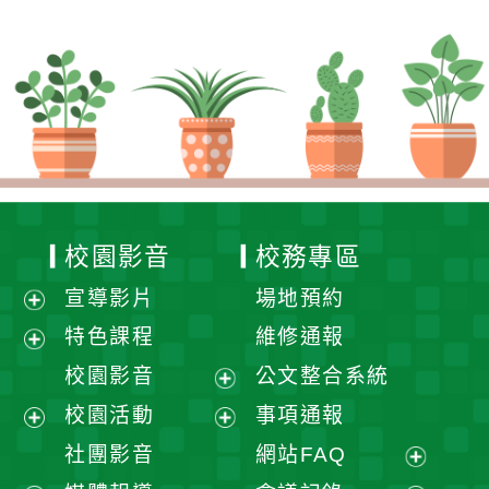
校園影音
校務專區
宣導影片
場地預約
展
特色課程
維修通報
開
展
校園影音
公文整合系統
選
開
展
校園活動
事項通報
單
選
開
展
展
社團影音
網站FAQ
單
選
開
開
展