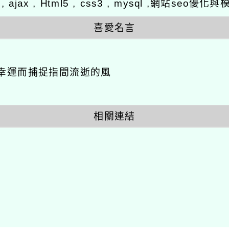
y , ajax , Html5 , css3 , mysql ,網站se
喜愛名言
幸運而捕捉指間流逝的風
相關連結