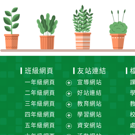
班級網頁
友站連結
一年級網頁
宣導網站
展
二年級網頁
好站連結
開
展
三年級網頁
教育網站
選
開
展
四年級網頁
學習網站
單
選
開
展
五年級網頁
資安網站
單
選
開
展