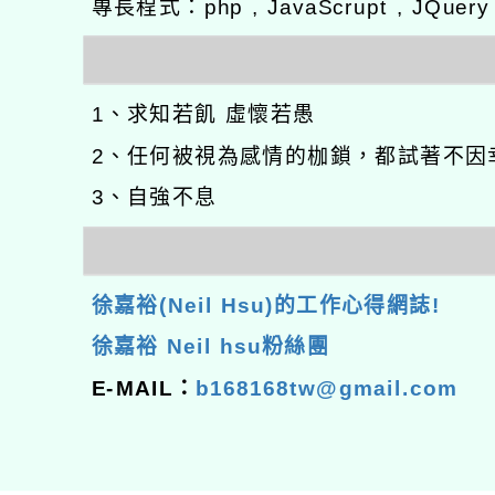
專長程式：php , JavaScrupt , JQuer
1、求知若飢 虛懷若愚
2、任何被視為感情的枷鎖，都試著不因
3、自強不息
徐嘉裕(Neil Hsu)的工作心得網誌!
徐嘉裕 Neil hsu粉絲團
E-MAIL：
b168168tw@gmail.com