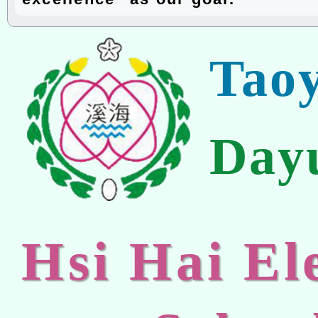
Tao
Day
Hsi Hai E