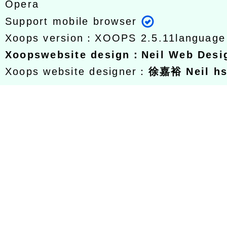
Opera
Support mobile browser
Xoops version：
XOOPS 2.5.11
languag
Xoops
website design
：
Neil Web Des
Xoops website designer：
徐嘉裕 Neil h