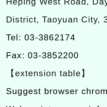
Heping West Road, Da
District, Taoyuan City,
Tel: 03-3862174
Fax: 03-3852200
【extension table】
Suggest browser chro