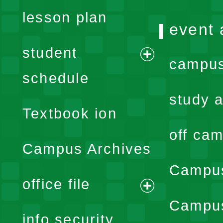
lesson plan
event 
student
campus
expand
schedule
menu
study a
Textbook ion
off cam
Campus Archives
Campus
office file
expand
Campus
info security