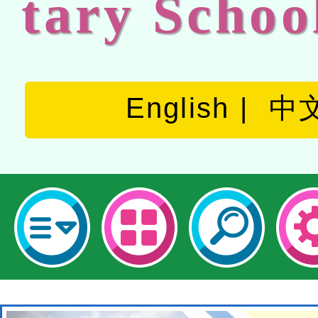
tary Schoo
English
中