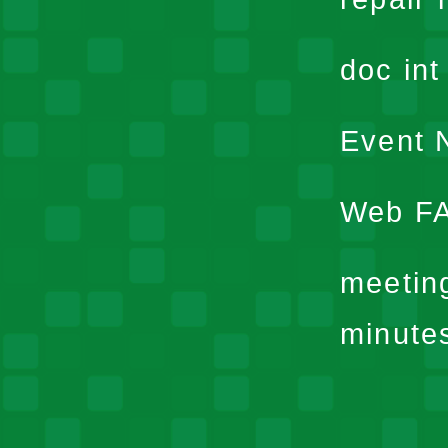
doc in
Event N
Web F
meetin
minute