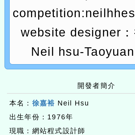
灣師範大學辦理「114至1
函轉國家教育研究院中心辦
competition:neilhhe
進學校輔導計畫師資專業
民族教育政策研討會「原
轉知教育部國民及學前教
website designe
計畫
趨勢與發展」
政府教育局辦理「115年
函轉國立臺灣師範大學辦
研習實施計畫－夢的N次方
臺北學習中心115年度第2
轉知有關國立成功大學辦
Neil hsu-Taoyuan
北場」計畫
班」招生簡章及EDM
共融平台-教案暨教學示範
教育部國民及學前教育署「11
章
COVID-19疫苗接種計畫
轉知經濟部水利署委託財
開發者簡介
擴大為「滿6個月以上尚未
研究院辦理「115年表揚
115年8月22日(星期六)辦
本名：
徐嘉裕
Neil Hsu
措施，延長至115年9月28
位及節水達人選拔活動」
市孔廟祈福系列活動—儒門
2026年桃園地景藝術節教
出生年份：1976年
航」
「2026桃園藝術巡演」活
現職：網站程式設計師