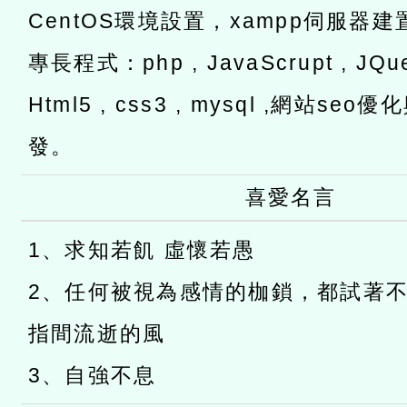
CentOS環境設置，xampp伺服器建
專長程式：php , JavaScrupt , JQuer
Html5 , css3 , mysql ,網站s
發。
喜愛名言
1、求知若飢 虛懷若愚
2、任何被視為感情的枷鎖，都試著
指間流逝的風
3、自強不息