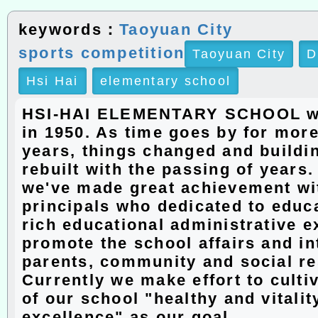
keywords：
Taoyuan City
sports competition
Taoyuan City
D
Hsi Hai
elementary school
HSI-HAI ELEMENTARY SCHOOL w
in 1950. As time goes by for more
years, things changed and buildi
rebuilt with the passing of years
we've made great achievement wit
principals who dedicated to educ
rich educational administrative e
promote the school affairs and in
parents, community and social r
Currently we make effort to culti
of our school "healthy and vitalit
excellence" as our goal.