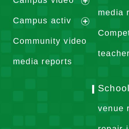
Campus video
expand
media 
Campus activ
menu
expand
Compet
Community video
menu
teache
media reports
School
venue 
repair 