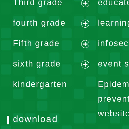
Third grade
educat
menu
expand
fourth grade
learnin
menu
expand
Fifth grade
infose
menu
expand
sixth grade
event s
menu
expand
kindergarten
Epidem
menu
preven
websit
download