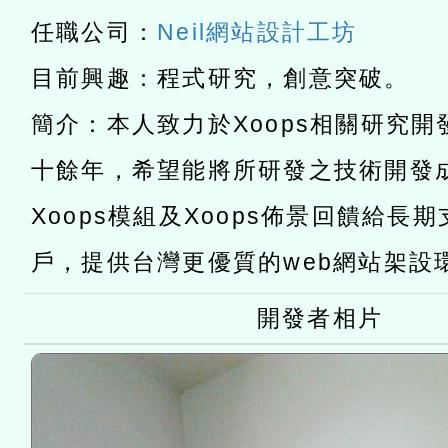
宜
轉知教育部國民及學前教
任職公司：
Neil網站設計工坊
灣師範大學辦理「114至1
函轉國家教育研究院中心辦
目前興趣：程式研究，創意突破。
進學校輔導計畫師資專業
民族教育政策研討會「原
轉知教育部國民及學前教
簡介：本人致力於Xoops相關研究
計畫
趨勢與發展」
政府教育局辦理「115年
函轉國立臺灣師範大學辦
十餘年，希望能將所研發之技術開發
研習實施計畫－夢的N次方
臺北學習中心115年度第2
轉知有關國立成功大學辦
Xoops模組及Xoops佈景回饋給長
北場」計畫
班」招生簡章及EDM
共融平台-教案暨教學示範
教育部國民及學前教育署「11
戶，提供台灣更優質的web網站架設
章
COVID-19疫苗接種計畫
開發者相片
擴大為「滿6個月以上尚未
措施，延長至115年9月28