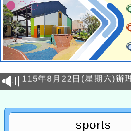
轉知經濟部水利署委託財
研究院辦理「115年表揚
115年8月22日(星期六)辦
位及節水達人選拔活動」
市孔廟祈福系列活動—儒門
2026年桃園地景藝術節教
航」
「2026桃園藝術巡演」活
宜
轉知教育部國民及學前教
sports