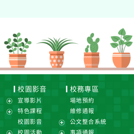
校園影音
校務專區
宣導影片
場地預約
展
特色課程
維修通報
開
展
校園影音
公文整合系統
選
開
展
校園活動
事項通報