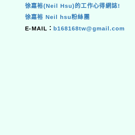
徐嘉裕(Neil Hsu)的工作心得網誌!
徐嘉裕 Neil hsu粉絲團
E-MAIL：
b168168tw@gmail.com
佈景版本：
neilhhes
適用瀏覽器：Edge、Goo
Xoops版本：
XOOPS
Xoops
網站設計
：
N
Xoops網站設計者：