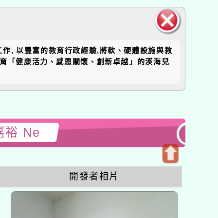
關閉區
工作, 以豐富的教育行政經驗,將軟、硬體設施與教
塊
培育「健康活力、感恩關懷、創新卓越」的溪海兒
嘉裕 Ne
開
開發者相片
啟
上
方
區