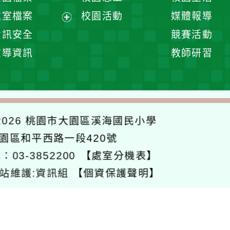
單
選
處室檔案
校園活動
媒體報導
單
展
資訊安全
競賽活動
開
宣導資訊
教師研習
選
單
026
桃園市大園區溪海國民小學
大園區和平西路一段420號
：03-3852200
【處室分機表】
站維護:資訊組
【個資保護聲明】