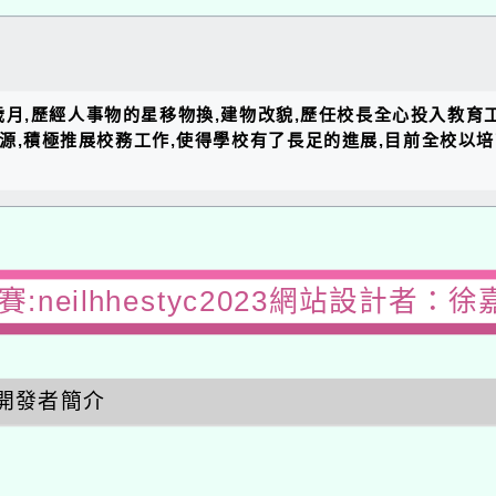
的歲月,歷經人事物的星移物換,建物改貌,歷任校長全心投入教育
資源,積極推展校務工作,使得學校有了長足的進展,目前全校以
:neilhhestyc2023網站設計者：徐
開發者簡介