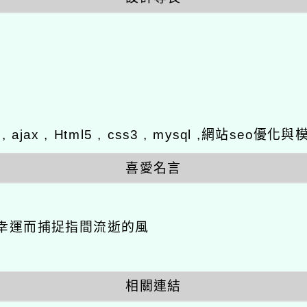
y , ajax , Html5 , css3 , mysql ,網站se
喜愛名言
幸運而捕捉指間流逝的風
相關連結