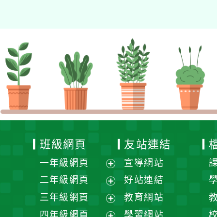
班級網頁
友站連結
一年級網頁
宣導網站
展
二年級網頁
好站連結
開
展
三年級網頁
教育網站
選
開
展
四年級網頁
學習網站