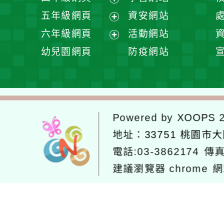
單
選
開
展
五年級網頁
資安網站
單
選
開
展
六年級網頁
活動網站
單
選
開
展
幼兒園網頁
防疫網站
單
選
開
單
選
單
Powered by
XOOPS
2
地址：
33751 桃園市
電話:03-3862174
傳真
建議瀏覽器 chrome
網
網站設計：
Neil網站設計
工坊