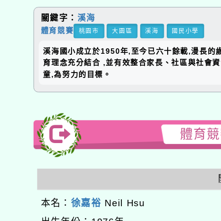
關鍵字：
溪海
體育競賽
桃園市
大園區
溪海
國民小學
溪海國小成立於1950年,至今已六十餘載,漫長
育理念充分結合 ,並有效整合家長、社區與社會
童,為努力的目標。
體育競賽
本名：
徐嘉裕
Neil Hsu