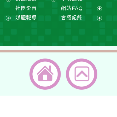
單
選
開
展
展
社團影音
網站FAQ
單
選
開
開
展
媒體報導
會議記錄
單
選
選
開
展
展
單
單
選
開
開
單
選
選
單
單
返回首頁
返回頂端