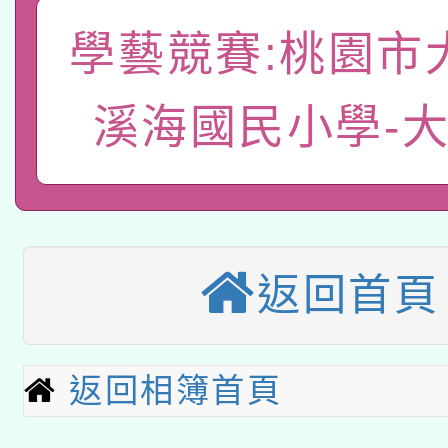
A3數位素養講師名單
礎課程
學藝競賽:桃園市
「數位內容與教學軟體線
有關大陸委員會函釋公
溪海國民小學-
pilot」
轉知經濟部水利署委託
薪期間赴陸應申請許可
115年8月22日(星期六)
業技術研究院辦理「11
2026年桃園地景藝術
桃園市孔廟祈福系列活
用水績優單位及節水達
返回首頁
本校115學年度第2次
開 智慧啟航」
動」
適應運動共學行動站研
招甄選結果公告(無人
返回相簿首頁
本館辦理115年度閱讀
招)