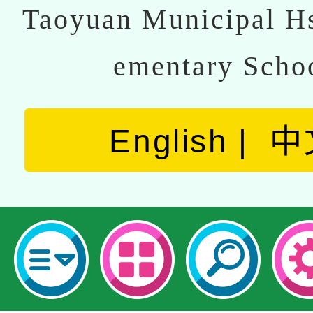
Taoyuan Municipal Hs
ementary Scho
English
中