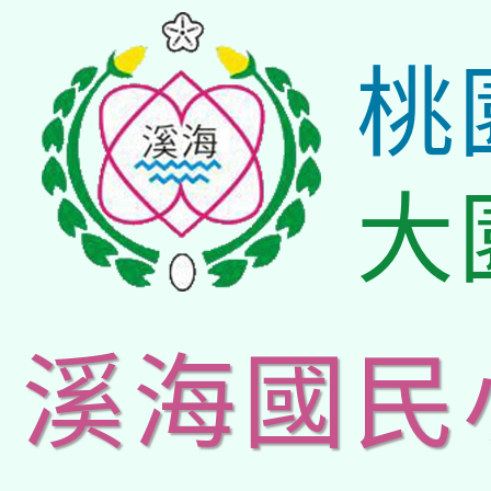
桃
大
溪海國民