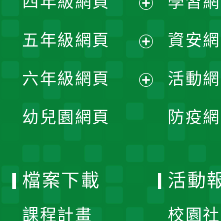
四年級網頁
學習網
選
開
展
單
五年級網頁
資安網
選
開
展
單
六年級網頁
活動網
選
開
展
單
幼兒園網頁
防疫網
選
開
單
選
檔案下載
活動
單
課程計畫
校園社