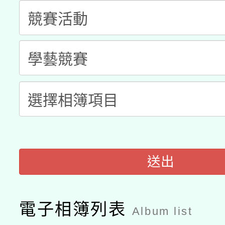
科技賦能─人工智慧(AI
暨閱讀推動專業研習
A3數位素養講師名單
礎課程
「數位內容與教學軟體線
有關大陸委員會函釋公
pilot」
轉知經濟部水利署委託
薪期間赴陸應申請許可
115年8月22日(星期六)
業技術研究院辦理「11
2026年桃園地景藝術
桃園市孔廟祈福系列活
送出
用水績優單位及節水達
開 智慧啟航」
動」
電子相簿列表
Album list