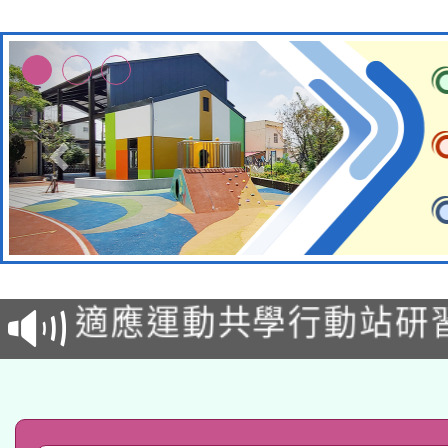
本校115學年度第2次
適應運動共學行動站研
招甄選結果公告(無人
本館辦理115年度閱讀
招)
科技賦能─人工智慧(AI
暨閱讀推動專業研習