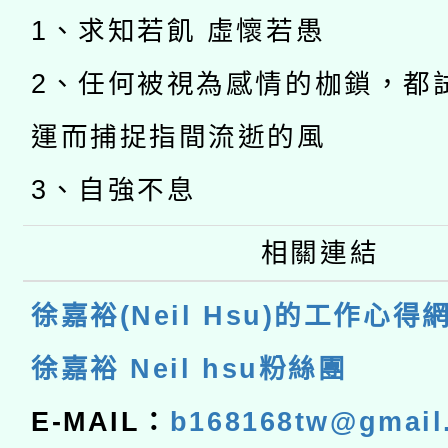
1、求知若飢 虛懷若愚
2、任何被視為感情的枷鎖，都
運而捕捉指間流逝的風
3、自強不息
相關連結
徐嘉裕(Neil Hsu)的工作心得
徐嘉裕 Neil hsu粉絲團
E-MAIL：
b168168tw@gmail