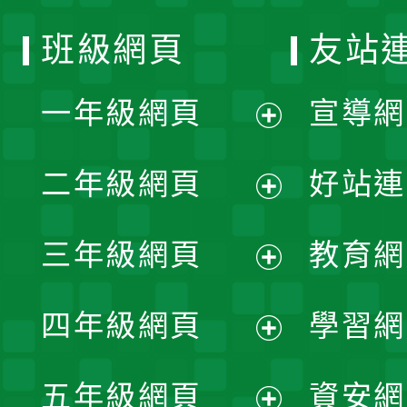
班級網頁
友站
一年級網頁
宣導網
展
二年級網頁
好站連
開
展
三年級網頁
教育網
選
開
展
單
四年級網頁
學習網
選
開
展
單
五年級網頁
資安網
選