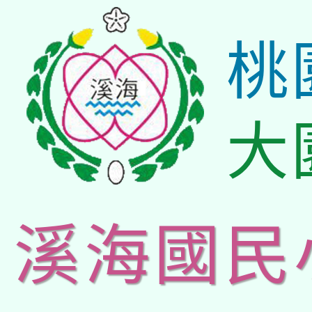
桃
大
溪海國民