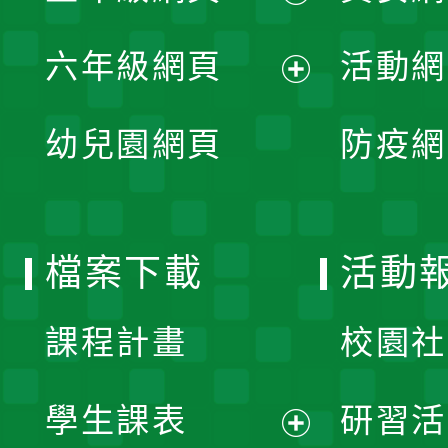
開
展
單
六年級網頁
活動網
選
開
展
單
幼兒園網頁
防疫網
選
開
單
選
檔案下載
活動
單
課程計畫
校園社
學生課表
研習活