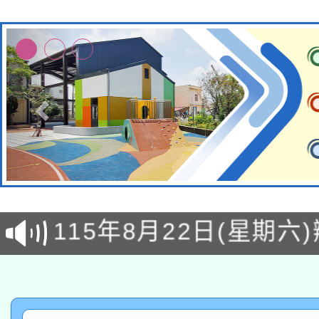
轉知經濟部水利署委託
115年8月22日(星期六)
業技術研究院辦理「11
2026年桃園地景藝術
桃園市孔廟祈福系列活
用水績優單位及節水達
「2026桃園藝術巡演
開 智慧啟航」
動」