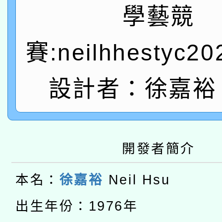
轉知教育部國民及學前
關事宜
學藝競
函轉國家教育研究院中心
國立臺灣師範大學辦理「1
賽:neilhhestyc2
轉知教育部國民及學前
原住民族教育政策研討
年度健康促進學校輔導
函轉國立臺灣師範大學
新北市政府教育局辦理「
設計者：徐嘉裕 N
族教育國際趨勢與發展
業成長研習」實施計畫
轉知有關國立成功大學
族語言臺北學習中心11
師專業成長研習實施計
教育部國民及學前教育署「
文教學共融平台-教案
「族語學習班」招生簡章
方素養工作坊新北場」
開發者簡介
轉知經濟部水利署委託
年度COVID-19疫苗
件」活動簡章
115年8月22日(星期六)
本名：
徐嘉裕
Neil Hsu
業技術研究院辦理「11
接種對象擴大為「滿6
2026年桃園地景藝術
桃園市孔廟祈福系列活
出生年份：1976年
用水績優單位及節水達
接種之民眾」措施，延長