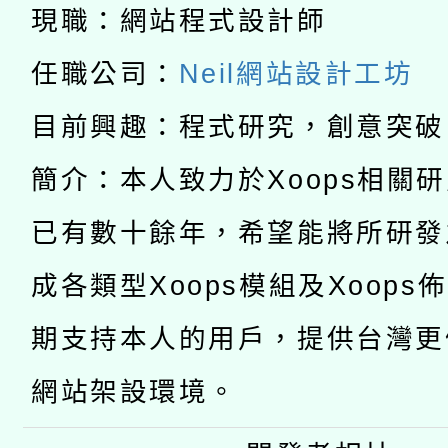
「2026桃園藝術巡演
現職：網站程式設計師
開 智慧啟航」
動」
月28日止
轉知教育部國民及學前
關事宜
任職公司：
Neil網站設計工坊
函轉國家教育研究院中心
國立臺灣師範大學辦理「1
目前興趣：程式研究，創意突破
轉知教育部國民及學前
原住民族教育政策研討
年度健康促進學校輔導
簡介：本人致力於Xoops相關
函轉國立臺灣師範大學
新北市政府教育局辦理「
族教育國際趨勢與發展
業成長研習」實施計畫
已有數十餘年，希望能將所研發
轉知有關國立成功大學
族語言臺北學習中心11
師專業成長研習實施計
成各類型Xoops模組及Xoops
教育部國民及學前教育署「
文教學共融平台-教案
「族語學習班」招生簡章
方素養工作坊新北場」
期支持本人的用戶，提供台灣更
年度COVID-19疫苗
件」活動簡章
網站架設環境。
接種對象擴大為「滿6