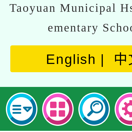
Taoyuan Municipal Hs
ementary Scho
English
中