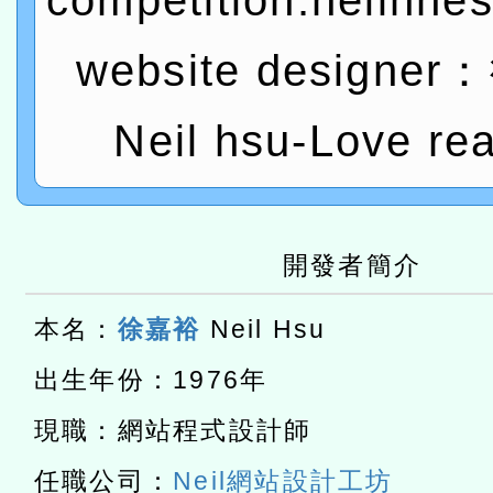
competition:neilhhe
進學校輔導計畫師資專業
民族教育政策研討會「原
轉知教育部國民及學前教
website designe
計畫
趨勢與發展」
政府教育局辦理「115年
函轉國立臺灣師範大學辦
研習實施計畫－夢的N次方
臺北學習中心115年度第2
轉知有關國立成功大學辦
Neil hsu-Love re
北場」計畫
班」招生簡章及EDM
共融平台-教案暨教學示範
教育部國民及學前教育署「11
章
COVID-19疫苗接種計畫
轉知經濟部水利署委託財
開發者簡介
擴大為「滿6個月以上尚未
研究院辦理「115年表揚
115年8月22日(星期六)辦
本名：
徐嘉裕
Neil Hsu
措施，延長至115年9月28
位及節水達人選拔活動」
市孔廟祈福系列活動—儒門
2026年桃園地景藝術節教
出生年份：1976年
航」
「2026桃園藝術巡演」活
現職：網站程式設計師
宜
轉知教育部國民及學前教
任職公司：
Neil網站設計工坊