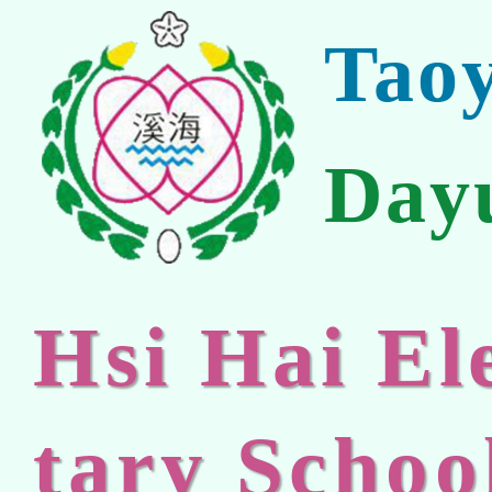
Tao
Day
Hsi Hai E
tary Schoo