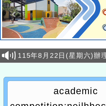
轉知經濟部水利署委託財
研究院辦理「115年表揚
115年8月22日(星期六)辦
位及節水達人選拔活動」
市孔廟祈福系列活動—儒門
2026年桃園地景藝術節教
航」
「2026桃園藝術巡演」活
宜
轉知教育部國民及學前教
academic
灣師範大學辦理「114至1
函轉國家教育研究院中心辦