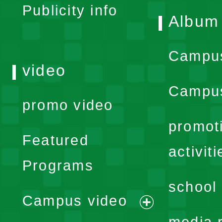
Publicity info
Album
Campu
video
Campus
promo video
promot
Featured
activiti
Programs
school 
Campus video
expand