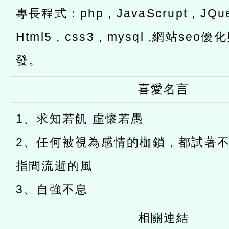
專長程式：php , JavaScrupt , JQuer
Html5 , css3 , mysql ,網站s
發。
喜愛名言
1、求知若飢 虛懷若愚
2、任何被視為感情的枷鎖，都試著
指間流逝的風
3、自強不息
相關連結