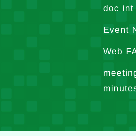
doc in
Event N
Web F
meetin
minute