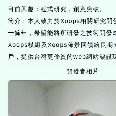
灣師範大學辦理「114至1
函轉國家教育研究院中心辦
目前興趣：程式研究，創意突破。
進學校輔導計畫師資專業
民族教育政策研討會「原
轉知教育部國民及學前教
簡介：本人致力於Xoops相關研究
計畫
趨勢與發展」
政府教育局辦理「115年
函轉國立臺灣師範大學辦
十餘年，希望能將所研發之技術開發
研習實施計畫－夢的N次方
臺北學習中心115年度第2
轉知有關國立成功大學辦
Xoops模組及Xoops佈景回饋給長
北場」計畫
班」招生簡章及EDM
共融平台-教案暨教學示範
戶，提供台灣更優質的web網站架設
教育部國民及學前教育署「11
章
COVID-19疫苗接種計畫
開發者相片
擴大為「滿6個月以上尚未
措施，延長至115年9月28