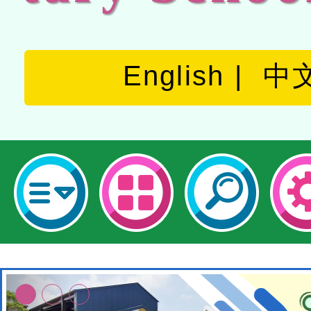
English
中