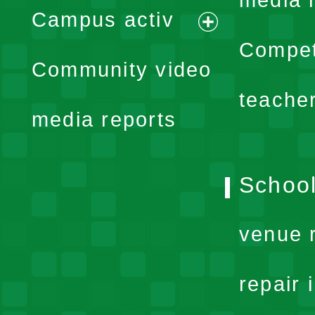
media 
Campus activ
menu
expand
Compet
Community video
menu
teache
media reports
School
venue 
repair 