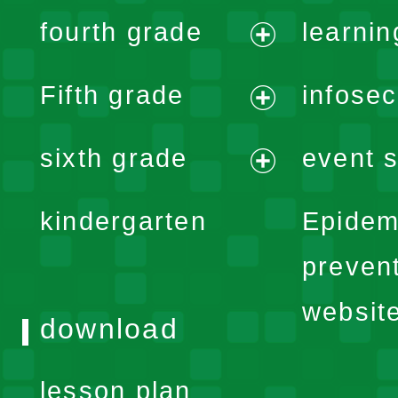
expand
fourth grade
learnin
menu
expand
Fifth grade
infose
menu
expand
sixth grade
event s
menu
expand
kindergarten
Epidem
menu
preven
websit
download
lesson plan