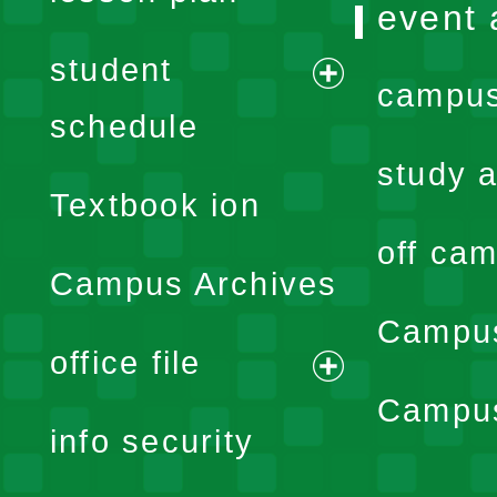
event 
student
campus
expand
schedule
menu
study a
Textbook ion
off cam
Campus Archives
Campus
office file
expand
Campus
info security
menu