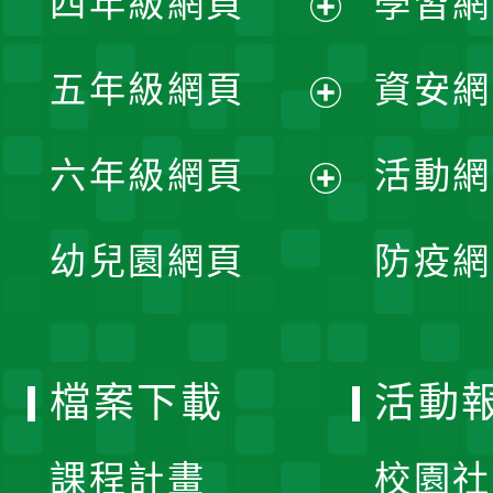
四年級網頁
學習網
選
開
展
單
五年級網頁
資安網
選
開
展
單
六年級網頁
活動網
選
開
展
單
幼兒園網頁
防疫網
選
開
單
選
檔案下載
活動
單
課程計畫
校園社