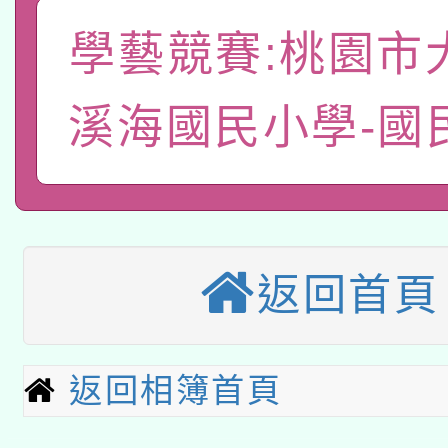
轉知有關國立成功大學
族語言臺北學習中心11
師專業成長研習實施計
學藝競賽:桃園市
教育部國民及學前教育署「
文教學共融平台-教案
「族語學習班」招生簡章
方素養工作坊新北場」
本市兒童口腔健康促進
溪海國民小學-國
年度COVID-19疫苗
件」活動簡章
有關銓敘部建置「公務
宣導素材2份，請協助
接種對象擴大為「滿6
「115年度教育部國民
得重審後實發金額試算
管道加強宣導
接種之民眾」措施，延長
衛生局辦理之「115年
辦理性別平等教育建置
機關學校轉知所屬退休
返回首頁
月28日止
轉知教育部國民及學前
菸害防制實體解謎活動
人才庫實施計畫」一案
用一案
函轉國家教育研究院中心
國立臺灣師範大學辦理「1
返回相簿首頁
轉知教育部國民及學前
原住民族教育政策研討
年度健康促進學校輔導