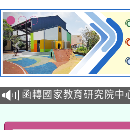
轉知教育部國民及學前
函轉國家教育研究院中心
國立臺灣師範大學辦理「1
轉知教育部國民及學前
原住民族教育政策研討
年度健康促進學校輔導
函轉國立臺灣師範大學
新北市政府教育局辦理「
族教育國際趨勢與發展
業成長研習」實施計畫