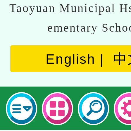
Taoyuan Municipal Hs
ementary Scho
English
中