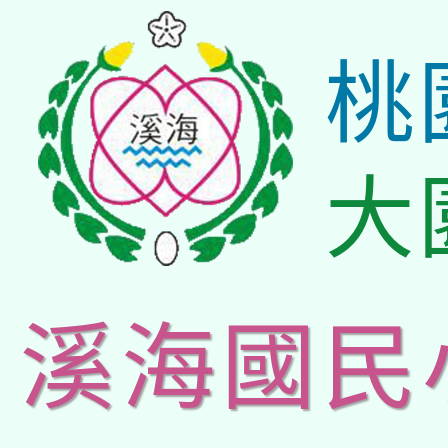
桃
大
溪海國民