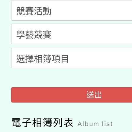
函轉國立臺灣師範大學
新北市政府教育局辦理「
族教育國際趨勢與發展
業成長研習」實施計畫
轉知有關國立成功大學
族語言臺北學習中心11
師專業成長研習實施計
教育部國民及學前教育署「
文教學共融平台-教案
「族語學習班」招生簡章
方素養工作坊新北場」
本市兒童口腔健康促進
年度COVID-19疫苗
件」活動簡章
有關銓敘部建置「公務
宣導素材2份，請協助
接種對象擴大為「滿6
「115年度教育部國民
得重審後實發金額試算
管道加強宣導
接種之民眾」措施，延長
衛生局辦理之「115年
辦理性別平等教育建置
送出
機關學校轉知所屬退休
月28日止
菸害防制實體解謎活動
人才庫實施計畫」一案
用一案
電子相簿列表
Album list