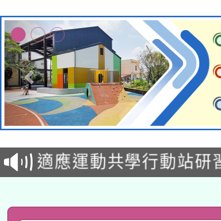
本校115學年度第2次
適應運動共學行動站研
招甄選結果公告(無人
本館辦理115年度閱讀
招)
科技賦能─人工智慧(AI
暨閱讀推動專業研習