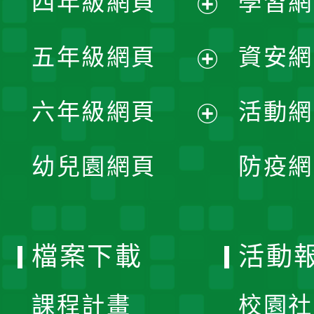
四年級網頁
學習網
選
開
展
單
五年級網頁
資安網
選
開
展
單
六年級網頁
活動網
選
開
展
單
幼兒園網頁
防疫網
選
開
單
選
檔案下載
活動
單
課程計畫
校園社