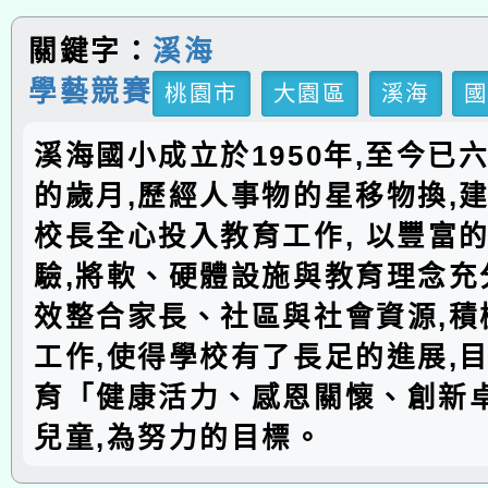
關鍵字：
溪海
學藝競賽
桃園市
大園區
溪海
溪海國小成立於1950年,至今已
的歲月,歷經人事物的星移物換,建
校長全心投入教育工作, 以豐富
驗,將軟、硬體設施與教育理念充分
效整合家長、社區與社會資源,積
工作,使得學校有了長足的進展,
育「健康活力、感恩關懷、創新
兒童,為努力的目標。