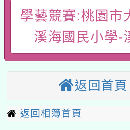
A3數位素養講師名單
礎課程
學藝競賽:桃園市
「數位內容與教學軟體線
有關大陸委員會函釋公
溪海國民小學-
pilot」
轉知經濟部水利署委託
薪期間赴陸應申請許可
115年8月22日(星期六)
業技術研究院辦理「11
2026年桃園地景藝術
桃園市孔廟祈福系列活
用水績優單位及節水達
返回首頁
本校115學年度第2次
開 智慧啟航」
動」
適應運動共學行動站研
招甄選結果公告(無人
返回相簿首頁
本館辦理115年度閱讀
招)