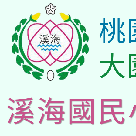
桃
大
溪海國民