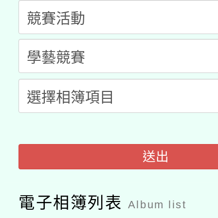
科技賦能─人工智慧(AI
暨閱讀推動專業研習
A3數位素養講師名單
礎課程
「數位內容與教學軟體線
有關大陸委員會函釋公
pilot」
轉知經濟部水利署委託
薪期間赴陸應申請許可
115年8月22日(星期六)
業技術研究院辦理「11
2026年桃園地景藝術
送出
桃園市孔廟祈福系列活
用水績優單位及節水達
開 智慧啟航」
動」
電子相簿列表
Album list