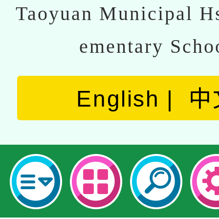
Taoyuan Municipal Hs
ementary Scho
English
中