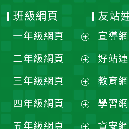
班級網頁
友站
一年級網頁
宣導網
展
二年級網頁
好站連
開
展
三年級網頁
教育網
選
開
展
單
四年級網頁
學習網
選
開
展
單
五年級網頁
資安網
選