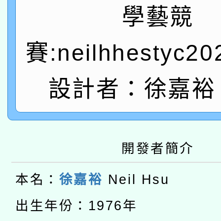
A3數位素養講師名單
礎課程
學藝競
「數位內容與教學軟體線
賽:neilhhestyc2
有關大陸委員會函釋公
pilot」
轉知經濟部水利署委託
薪期間赴陸應申請許可
設計者：徐嘉裕 N
115年8月22日(星期六)
業技術研究院辦理「11
2026年桃園地景藝術
桃園市孔廟祈福系列活
用水績優單位及節水達
本校115學年度第2次
開發者簡介
開 智慧啟航」
動」
適應運動共學行動站研
招甄選結果公告(無人
本名：
徐嘉裕
Neil Hsu
本館辦理115年度閱讀
招)
出生年份：1976年