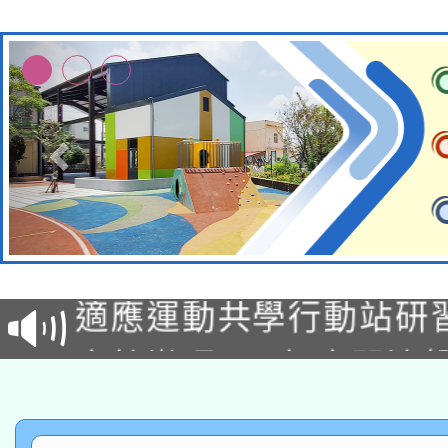
本校115學年度第2次
適應運動共學行動站研
招甄選結果公告(無人
本館辦理115年度閱讀
招)
科技賦能─人工智慧(AI
暨閱讀推動專業研習