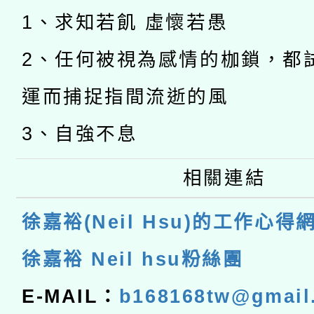
1、求知若飢 虛懷若愚
2、任何被視為感情的枷鎖，都
運而捕捉指間流逝的風
3、自強不息
相關連結
徐嘉裕(Neil Hsu)的工作心得
徐嘉裕 Neil hsu粉絲團
E-MAIL：
b168168tw@gmail