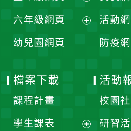
開
展
單
六年級網頁
活動網
選
開
展
單
幼兒園網頁
防疫網
選
開
單
選
檔案下載
活動
單
課程計畫
校園社
學生課表
研習活