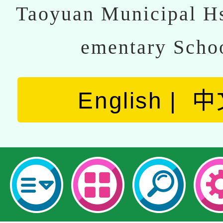
Taoyuan Municipal Hs
ementary Scho
English
中