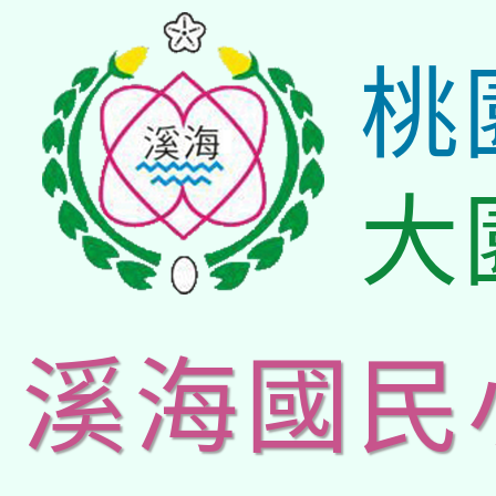
桃
大
溪海國民