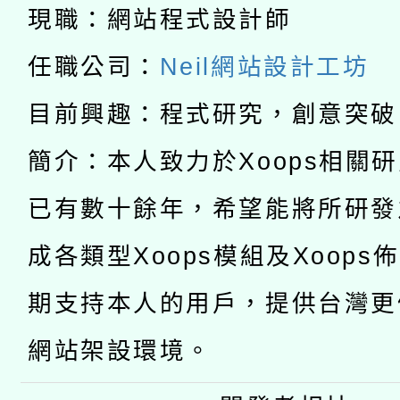
科技賦能─人工智慧(AI
暨閱讀推動專業研習
現職：網站程式設計師
A3數位素養講師名單
礎課程
任職公司：
Neil網站設計工坊
「數位內容與教學軟體線
目前興趣：程式研究，創意突破
有關大陸委員會函釋公
pilot」
簡介：本人致力於Xoops相關
轉知經濟部水利署委託
薪期間赴陸應申請許可
已有數十餘年，希望能將所研發
115年8月22日(星期六)
業技術研究院辦理「11
成各類型Xoops模組及Xoops
2026年桃園地景藝術
桃園市孔廟祈福系列活
用水績優單位及節水達
期支持本人的用戶，提供台灣更
開 智慧啟航」
動」
網站架設環境。