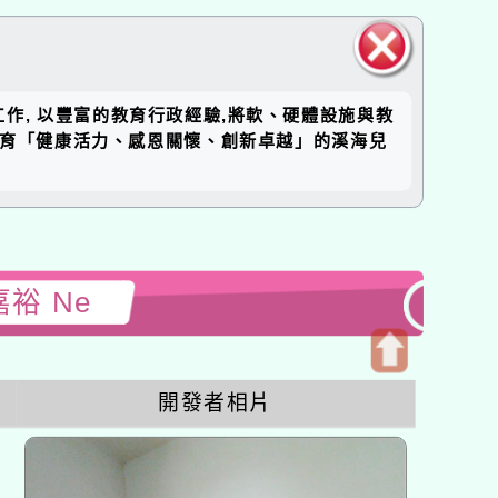
關閉區
工作, 以豐富的教育行政經驗,將軟、硬體設施與教
塊
培育「健康活力、感恩關懷、創新卓越」的溪海兒
嘉裕 Ne
開
開發者相片
啟
上
方
區