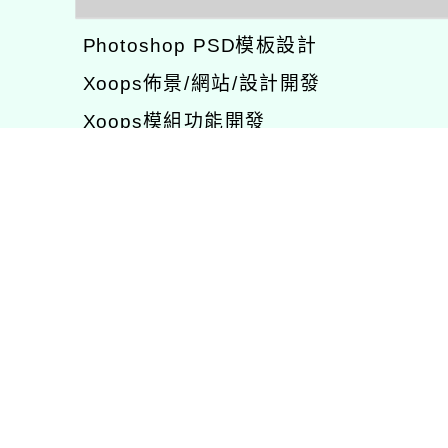
Photoshop PSD模板設計
Xoops佈景/網站/設計開發
Xoops模組功能開發
CentOS環境設置，xampp伺服器建置
專長程式：php , JavaScrupt , JQuer
1、求知若飢 虛懷若愚
2、任何被視為感情的枷鎖，都試著不因
3、自強不息