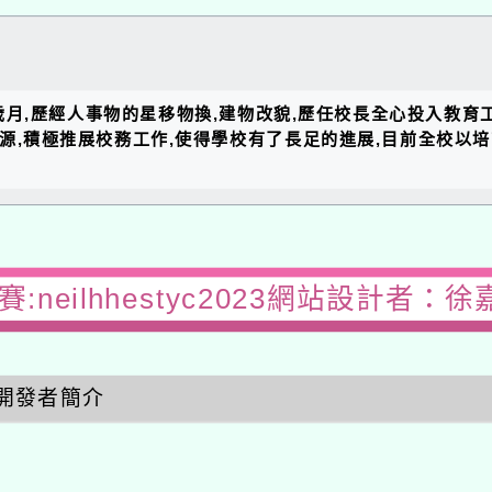
的歲月,歷經人事物的星移物換,建物改貌,歷任校長全心投入教育
資源,積極推展校務工作,使得學校有了長足的進展,目前全校以
:neilhhestyc2023網站設計者：徐
開發者簡介