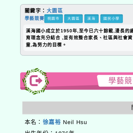
關鍵字：
大園區
學藝競賽
桃園市
大園區
溪海
國民小學
溪海國小成立於1950年,至今已六十餘載,漫長
育理念充分結合 ,並有效整合家長、社區與社會
童,為努力的目標。
學藝競賽
本名：
徐嘉裕
Neil Hsu