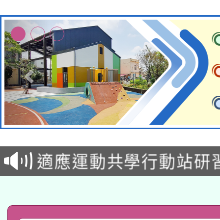
本校115學年度第2次
適應運動共學行動站研
招甄選結果公告(無人
本館辦理115年度閱讀
招)
科技賦能─人工智慧(AI
暨閱讀推動專業研習