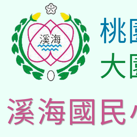
桃
大
溪海國民