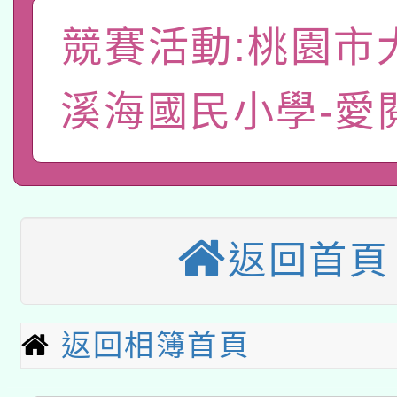
A3數位素養講師名單
礎課程
競賽活動:桃園市
「數位內容與教學軟體線
溪海國民小學-愛
有關大陸委員會函釋公
pilot」
轉知經濟部水利署委託
薪期間赴陸應申請許可
115年8月22日(星期六)
業技術研究院辦理「11
2026年桃園地景藝術
桃園市孔廟祈福系列活
用水績優單位及節水達
返回首頁
本校115學年度第2次
開 智慧啟航」
動」
適應運動共學行動站研
招甄選結果公告(無人
返回相簿首頁
本館辦理115年度閱讀
招)