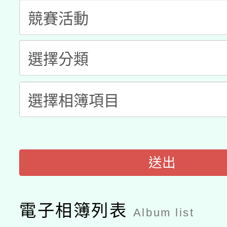
科技賦能─人工智慧(AI
暨閱讀推動專業研習
A3數位素養講師名單
礎課程
「數位內容與教學軟體線
有關大陸委員會函釋公
pilot」
轉知經濟部水利署委託
薪期間赴陸應申請許可
115年8月22日(星期六)
業技術研究院辦理「11
2026年桃園地景藝術
送出
桃園市孔廟祈福系列活
用水績優單位及節水達
開 智慧啟航」
動」
電子相簿列表
Album list