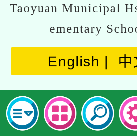
Taoyuan Municipal Hs
ementary Scho
English
中