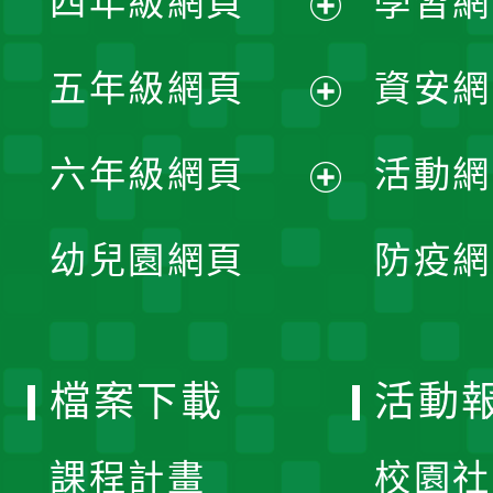
四年級網頁
學習網
選
開
展
單
五年級網頁
資安網
選
開
展
單
六年級網頁
活動網
選
開
展
單
幼兒園網頁
防疫網
選
開
單
選
檔案下載
活動
單
課程計畫
校園社