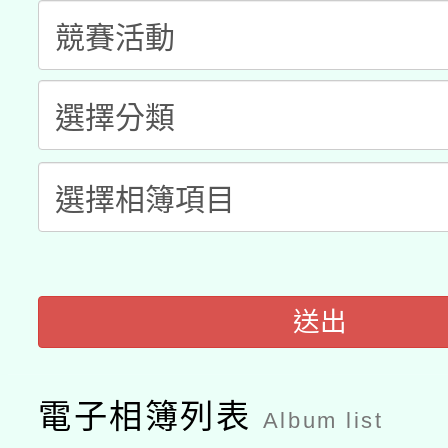
「2026桃園藝術巡演
開 智慧啟航」
動」
月28日止
轉知教育部國民及學前
關事宜
函轉國家教育研究院中心
國立臺灣師範大學辦理「1
轉知教育部國民及學前
原住民族教育政策研討
年度健康促進學校輔導
函轉國立臺灣師範大學
新北市政府教育局辦理「
族教育國際趨勢與發展
業成長研習」實施計畫
轉知有關國立成功大學
族語言臺北學習中心11
師專業成長研習實施計
教育部國民及學前教育署「
文教學共融平台-教案
送出
「族語學習班」招生簡章
方素養工作坊新北場」
年度COVID-19疫苗
件」活動簡章
電子相簿列表
接種對象擴大為「滿6
Album list