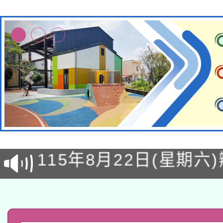
轉知經濟部水利署委託
115年8月22日(星期六)
業技術研究院辦理「11
2026年桃園地景藝術
桃園市孔廟祈福系列活
用水績優單位及節水達
「2026桃園藝術巡演
開 智慧啟航」
動」