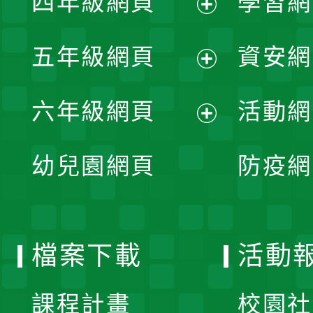
四年級網頁
學習網
選
開
展
單
五年級網頁
資安網
選
開
展
單
六年級網頁
活動網
選
開
展
單
幼兒園網頁
防疫網
選
開
單
選
檔案下載
活動
單
課程計畫
校園社