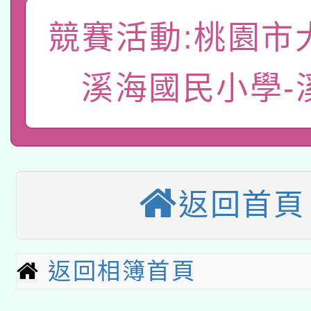
轉知教育部國民及學前
關事宜
競賽活動:桃園市
函轉國家教育研究院中心
國立臺灣師範大學辦理「1
轉知教育部國民及學前
原住民族教育政策研討
溪海國民小學-
年度健康促進學校輔導
函轉國立臺灣師範大學
新北市政府教育局辦理「
族教育國際趨勢與發展
業成長研習」實施計畫
轉知有關國立成功大學
族語言臺北學習中心11
師專業成長研習實施計
教育部國民及學前教育署「
文教學共融平台-教案
「族語學習班」招生簡章
方素養工作坊新北場」
返回首頁
轉知經濟部水利署委託
年度COVID-19疫苗
件」活動簡章
115年8月22日(星期六)
業技術研究院辦理「11
接種對象擴大為「滿6
返回相簿首頁
2026年桃園地景藝術
桃園市孔廟祈福系列活
用水績優單位及節水達
接種之民眾」措施，延長