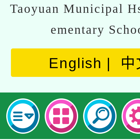
Taoyuan Municipal Hs
ementary Scho
English
中