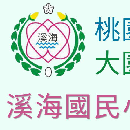
桃
大
溪海國民